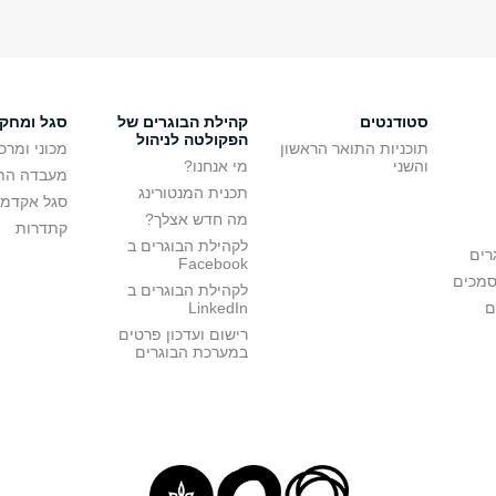
סטודנטים
קהילת הבוגרים של
סגל ומחק
הפקולטה לניהול
תוכניות התואר הראשון
מכוני ומרכ
והשני
מי אנחנו?
מעבדה הת
תכנית המנטורינג
סגל אקדמי
מה חדש אצלך?
קתדרות
לקהילת הבוגרים ב
רים
Facebook
סמכים
לקהילת הבוגרים ב
ם
LinkedIn
רישום ועדכון פרטים
במערכת הבוגרים