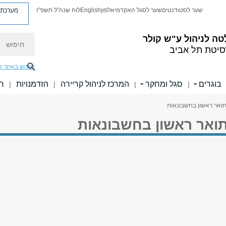
מערכת פ
שער לסטודנטים
שער לסגל האקדמי
אלפון
English
לוח שנה"ל תשפ"ז
חיפוש
ה לניהול ע"ש קולר
סיטת תל אביב
חיפוש באתר ז
בוגרים
סגל ומחקר
המרכז לניהול קריירה
הזדמנויות
חו
|
|
|
|
לתואר ראשון בחשבונאות
לתואר ראשון בחשבונאות