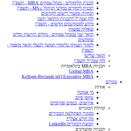
תכנית הלימודים - מנהל עסקים MBA - תשפ"ז
תכנית לימודים במדעי הניהול MS.c - תשפ"ז
הנחיות ומועדי רישום לקורסים
לוח שנה"ל לתכניות התואר השני
מידע לסטודנטים חדשים - תשפ"ז
שאלות נפוצות
תואר שני במנהל עסקים - נהלים הודעות וכלים
שימושים
לימודי תעודה בלימודי המשך לבעלי תואר מוסמך -
תשפ"ז
תואר שלישי
לוח שנה"ל תשפ"ו
תכניות MBA בינלאומיות
Global MBA
Kellogg-Recanati int'l Executive MBA
בוגרים
אודות
מי אנחנו?
טקסי סיום
אירועים, כנסים ופורומים
קהילת הבוגרים
מבוגרי הפקולטה הבכירים
מה חדש אצלך?
קבוצת הבוגרים LinkedIn
תכניות ומועדונים