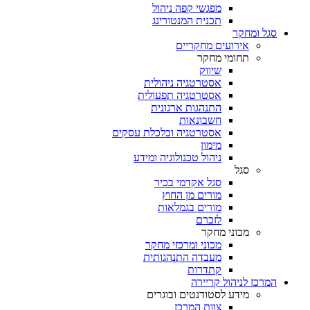
מפגשי קפה ניהול
תכנית המנטורינג
סגל ומחקר
אירועים מחקריים
תחומי מחקר
שיווק
אסטרטגיה ניהולית
אסטרטגיה תפעולית
התנהגות ארגונית
חשבונאות
אסטרטגיה וכלכלת עסקים
מימון
ניהול טכנולוגיה ומידע
סגל
סגל אקדמי בכיר
מורים מן החוץ
מורים בגמלאות
לזכרם
מכוני מחקר
מכוני ומרכזי מחקר
מעבדה התנהגותית
קתדרות
המרכז לניהול קריירה
מידע לסטודנטים ובוגרים
צוות המרכז