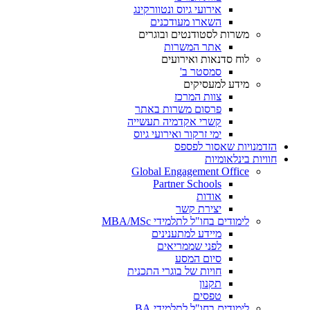
אירועי גיוס ונטוורקינג
השארו מעודכנים
משרות לסטודנטים ובוגרים
אתר המשרות
לוח סדנאות ואירועים
סמסטר ב'
מידע למעסיקים
צוות המרכז
פרסום משרות באתר
קשרי אקדמיה תעשייה
ימי זרקור ואירועי גיוס
הזדמנויות שאסור לפספס
חוויות בינלאומיות
Global Engagement Office
Partner Schools
אודות
יצירת קשר
לימודים בחו"ל לתלמידי MBA/MSc
מיידע למתענינים
לפני שממריאים
סיום המסע
חויות של בוגרי התכנית
תקנון
טפסים
לימודים בחו"ל לתלמידי BA