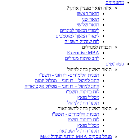
מתעניינים
איזה תואר מעניין אותך?
תואר ראשון
תואר שני
תואר שלישי
לימודי המשך לבוגרים
לימודי המשך למוסמכים
לוח שנה"ל תשפ"ה
תכניות למנהלים
Executive MBA
להב פיתוח מנהלים
סטודנטים
תואר ראשון בחוג לניהול
תכנית הלימודים- דו חוגי - תשפ"ז
החוג לניהול – דו חוגי – מסלול יזמות
החוג לניהול – דו חוגי – מסלול אקטואריה
לוח בחינות תשפ"ו
מסלול מואץ
תקנון החוג לניהול
תואר ראשון בחוג לחשבונאות
תכניות הלימודים - תשפ"ז
לוח בחינות תשפו
מסלול מואץ
תקנון החוג לחשבונאות
מנהל עסקים MBA ומדעי הניהול Ms.c