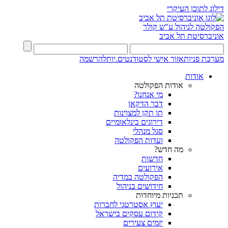
דילוג לתוכן העיקרי
הפקולטה לניהול ע"ש קולר
אוניברסיטת תל אביב
מערכת פניות
אזור אישי לסטודנטים.יות
להרשמה
אודות
אודות הפקולטה
מי אנחנו?
דבר הדקאן
תו תקן למצוינות
דירוגים בינלאומיים
סגל מנהלי
ועדות הפקולטה
מה חדש?
חדשות
אירועים
הפקולטה במדיה
חידושים בניהול
תכניות מיוחדות
יעוץ אסטרטגי לחברות
קידום עסקים בישראל
יזמים צעירים