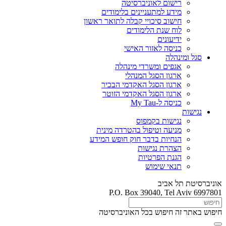
רישום לאוניברסיטה
מידע למתעניינים בלימודים
חישוב סיכויי קבלה לתואר ראשון
לוח שנת הלימודים
ידיעונים
כניסה לאזור האישי
סגל ומינהלה
אגפים ומשרדי מינהלה
ארגון הסגל המנהלי
ארגון הסגל האקדמי הבכיר
ארגון הסגל האקדמי הזוטר
כניסה ל-My Tau
נגישות
נגישות בקמפוס
מניעה וטיפול בהטרדה מינית
הנחיות בדבר חוק חופש המידע
הצהרת נגישות
הגנת הפרטיות
תנאי שימוש
אוניברסיטת תל אביב
P.O. Box 39040, Tel Aviv 6997801
חיפוש באתר זה
חיפוש בכל האוניברסיטה