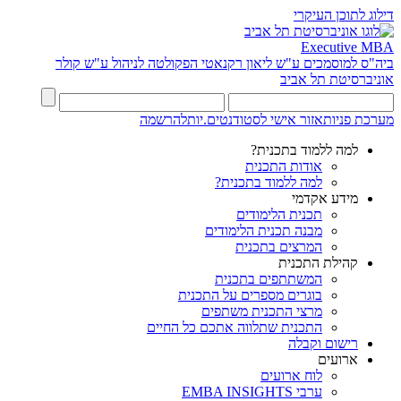
דילוג לתוכן העיקרי
Executive MBA
ביה"ס למוסמכים ע"ש ליאון רקנאטי
הפקולטה לניהול ע"ש קולר
אוניברסיטת תל אביב
מערכת פניות
אזור אישי לסטודנטים.יות
להרשמה
למה ללמוד בתכנית?
אודות התכנית
למה ללמוד בתכנית?
מידע אקדמי
תכנית הלימודים
מבנה תכנית הלימודים
המרצים בתכנית
קהילת התכנית
המשתתפים בתכנית
בוגרים מספרים על התכנית
מרצי התכנית משתפים
התכנית שתלווה אתכם כל החיים
רישום וקבלה
ארועים
לוח ארועים
ערבי EMBA INSIGHTS