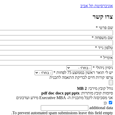
אוניברסיטת תל אביב
צרו קשר
שם פרטי
*
שם משפחה
*
טלפון נייד
*
אימייל
*
ניסיון ניהולי
*
יש לי תואר ראשון בממוצע 75 לפחות
*
צרפו קורות חיים לבדיקת התאמה לתכנית
גודל קובץ מירבי:
2 MB
סיומות קובץ מותרות:
pdf doc docx ppt pptx
אני מסכים/ה לקבל מתכנית ה- Executive MBA מידע ועדכונים
כן
additional data
To prevent automated spam submissions leave this field empty.