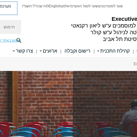
מערכת פ
שער לסטודנטים
שער לסגל האקדמי
אלפון
English
לוח שנה"ל תשפ"ז
Executiv
חיפוש
למוסמכים ע"ש ליאון רקנאטי
ה לניהול ע"ש קולר
סיטת תל אביב
חיפוש באתר ז
קהילת התכנית
רישום וקבלה
ארועים
צרו קשר
|
|
|
|