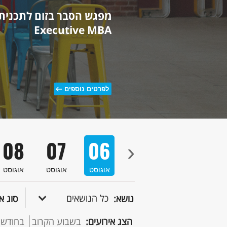
מפגש הסבר בזום לתכנית 
Executive MBA
לפרטים נוספים
08
07
06
05
04
›
סט
אוגוסט
אוגוסט
אוגוסט
אוגוסט
אוגוסט
כל הנושאים
נושא:
סוג א
הצג אירועים:
בשבוע הקרוב
בחודש 