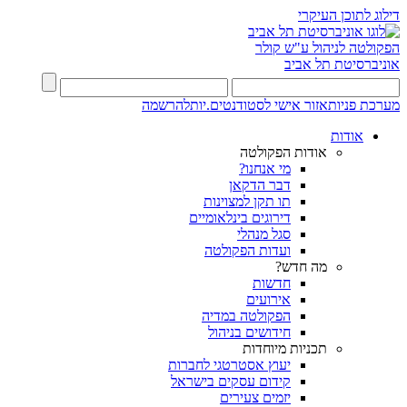
דילוג לתוכן העיקרי
הפקולטה לניהול ע"ש קולר
אוניברסיטת תל אביב
מערכת פניות
אזור אישי לסטודנטים.יות
להרשמה
אודות
אודות הפקולטה
מי אנחנו?
דבר הדקאן
תו תקן למצוינות
דירוגים בינלאומיים
סגל מנהלי
ועדות הפקולטה
מה חדש?
חדשות
אירועים
הפקולטה במדיה
חידושים בניהול
תכניות מיוחדות
יעוץ אסטרטגי לחברות
קידום עסקים בישראל
יזמים צעירים