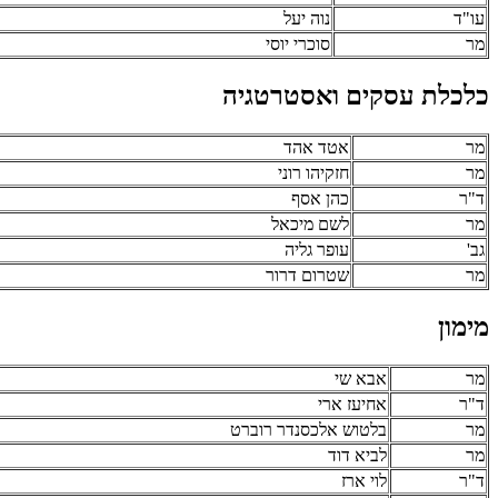
עו"ד
נוה יעל
מר
סוכרי יוסי
כלכלת עסקים ואסטרטגיה
מר
אטד אהד
מר
חזקיהו רוני
ד"ר
כהן אסף
מר
לשם מיכאל
גב'
עופר גליה
מר
שטרום דרור
מימון
מר
אבא שי
ד"ר
אחיעז ארי
מר
בלטוש אלכסנדר רוברט
מר
לביא דוד
ד"ר
לוי ארז