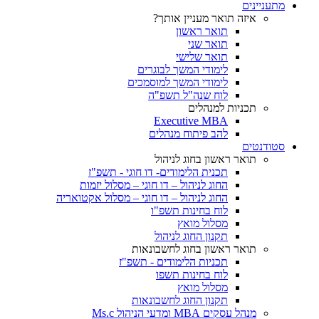
מתעניינים
איזה תואר מעניין אותך?
תואר ראשון
תואר שני
תואר שלישי
לימודי המשך לבוגרים
לימודי המשך למוסמכים
לוח שנה"ל תשפ"ה
תכניות למנהלים
Executive MBA
להב פיתוח מנהלים
סטודנטים
תואר ראשון בחוג לניהול
תכנית הלימודים- דו חוגי - תשפ"ז
החוג לניהול – דו חוגי – מסלול יזמות
החוג לניהול – דו חוגי – מסלול אקטואריה
לוח בחינות תשפ"ו
מסלול מואץ
תקנון החוג לניהול
תואר ראשון בחוג לחשבונאות
תכניות הלימודים - תשפ"ז
לוח בחינות תשפו
מסלול מואץ
תקנון החוג לחשבונאות
מנהל עסקים MBA ומדעי הניהול Ms.c