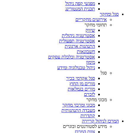
מפגשי קפה ניהול
תכנית המנטורינג
סגל ומחקר
אירועים מחקריים
תחומי מחקר
שיווק
אסטרטגיה ניהולית
אסטרטגיה תפעולית
התנהגות ארגונית
חשבונאות
אסטרטגיה וכלכלת עסקים
מימון
ניהול טכנולוגיה ומידע
סגל
סגל אקדמי בכיר
מורים מן החוץ
מורים בגמלאות
לזכרם
מכוני מחקר
מכוני ומרכזי מחקר
מעבדה התנהגותית
קתדרות
המרכז לניהול קריירה
מידע לסטודנטים ובוגרים
צוות המרכז