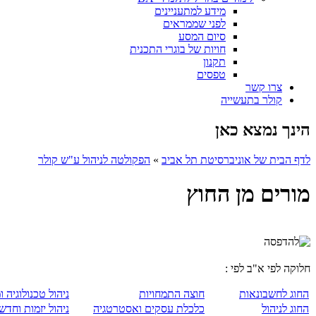
מידע למתעניינים
לפני שממראים
סיום המסע
חויות של בוגרי התכנית
תקנון
טפסים
צרו קשר
קולר בתעשייה
הינך נמצא כאן
לדף הבית של אוניברסיטת תל אביב
»
הפקולטה לניהול ע"ש קולר
מורים מן החוץ
חלוקה לפי א"ב לפי :
החוג לחשבונאות
חוצה התמחויות
ניהול טכנולוגיה ו
החוג לניהול
כלכלת עסקים ואסטרטגיה
ניהול יזמות וחדש