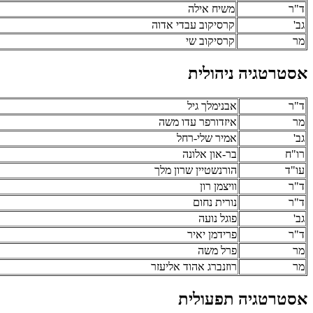
ד"ר
משיח אילה
גב'
קרסיקוב עבדי אדוה
מר
קרסיקוב שי
אסטרטגיה ניהולית
ד"ר
אבנימלך גיל
מר
איזדורפר עדו משה
גב'
אמיר שלי-רחל
רו"ח
בר-און אלונה
עו"ד
הורנשטיין שרון מלך
ד"ר
וויצמן רון
ד"ר
נורית נחום
גב'
פוגל נועה
ד"ר
פרידמן יאיר
מר
פרל משה
מר
רוזנברג אהוד אליעזר
אסטרטגיה תפעולית