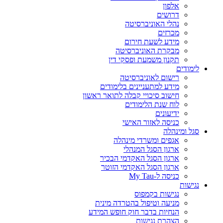
אלפון
דרושים
נהלי האוניברסיטה
מכרזים
מידע לשעת חירום
מבקרת האוניברסיטה
תקנון משמעת ופסקי דין
לימודים
רישום לאוניברסיטה
מידע למתעניינים בלימודים
חישוב סיכויי קבלה לתואר ראשון
לוח שנת הלימודים
ידיעונים
כניסה לאזור האישי
סגל ומינהלה
אגפים ומשרדי מינהלה
ארגון הסגל המנהלי
ארגון הסגל האקדמי הבכיר
ארגון הסגל האקדמי הזוטר
כניסה ל-My Tau
נגישות
נגישות בקמפוס
מניעה וטיפול בהטרדה מינית
הנחיות בדבר חוק חופש המידע
הצהרת נגישות