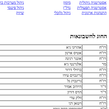
אסטרטגיה ניהולית
מימון
ניהול מערכות בר
אסטרטגיה תפעולית
נדל"ן
ניהול פיננסי
התנהגות ארגונית
ניהול גלובלי
שיווק
החוג לחשבונאות
רו"ח
אהרוני גיא
רו"ח
אטיס ארנון
רו"ח
אונגר רגינה
מר
אלגרנטי גיא
רו"ח
ברזילי דרור
רו"ח
גרינבוים עידו
רו"ח
גרינברג גל
ד"ר
דוידוב אמיר
ד"ר
הדס דורון
רו"ח
וולק עדי
רו"ח
ויטאן דני
ד"ר
ורשבסקי ברוק שרון