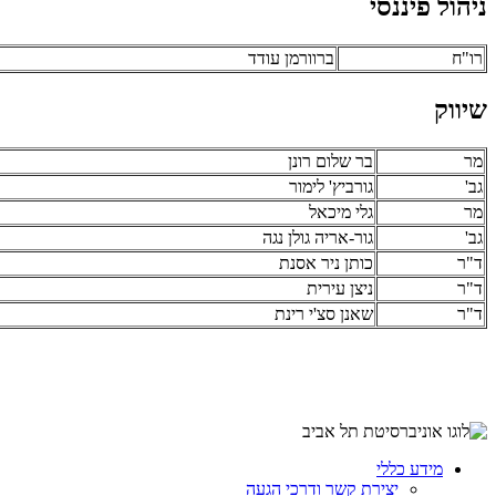
ניהול פיננסי
רו"ח
ברוורמן עודד
שיווק
מר
בר שלום רונן
גב'
גורביץ' לימור
מר
גלי מיכאל
גב'
גור-אריה גולן נגה
ד"ר
כותן ניר אסנת
ד"ר
ניצן עירית
ד"ר
שאנן סצ'י רינת
מידע כללי
יצירת קשר ודרכי הגעה