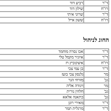
ד"ר
רביע דוד
רו"ח
שילון דוד
ד"ר
שרוני איתי
רו"ח
ששון אייל
החוג לניהול
ד"ר
אבו נסרה מוחמד
ד"ר
איוניר מקמל טלי
רו"ח
איצקוביץ רז
ד"ר
בן עמי צבי
מר
גלנסון צבי בועז
גב'
מזרחי הגר
מר
ויגודה אליה
גב'
חלוזין נורית
גב'
כתאנה אלאא
ד"ר
מאירי רונן
ד"ר
מרגלית תמר