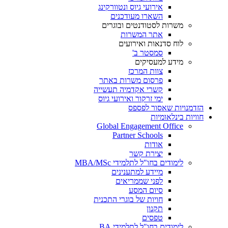
אירועי גיוס ונטוורקינג
השארו מעודכנים
משרות לסטודנטים ובוגרים
אתר המשרות
לוח סדנאות ואירועים
סמסטר ב'
מידע למעסיקים
צוות המרכז
פרסום משרות באתר
קשרי אקדמיה תעשייה
ימי זרקור ואירועי גיוס
הזדמנויות שאסור לפספס
חוויות בינלאומיות
Global Engagement Office
Partner Schools
אודות
יצירת קשר
לימודים בחו"ל לתלמידי MBA/MSc
מיידע למתענינים
לפני שממריאים
סיום המסע
חויות של בוגרי התכנית
תקנון
טפסים
לימודים בחו"ל לתלמידי BA