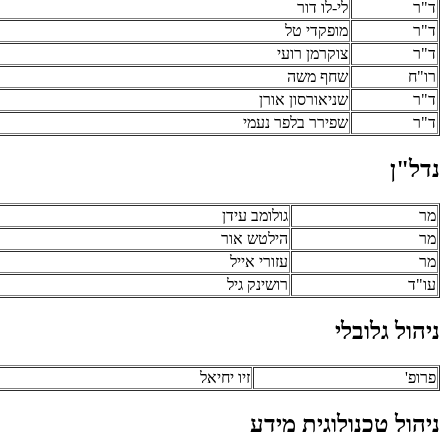
ד"ר
לי-לו דור
ד"ר
מופקדי טל
ד"ר
צוקרמן רועי
רו"ח
שחף משה
ד"ר
שניאורסון אורן
ד"ר
שפירר בלפר נעמי
נדל"ן
מר
גולומב עידן
מר
הילטש אור
מר
עזורי אייל
עו"ד
רושינק גיל
ניהול גלובלי
פרופ'
זיו יחיאל
ניהול טכנולוגית מידע