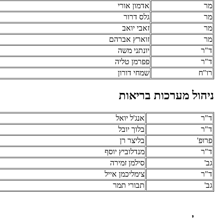
מר
אדמון אורי
מר
גלס דרור
מר
זאבי יואב
מר
זוארץ אברהם
ד"ר
יונתני משה
ד"ר
פפרמן טליה
רו"ח
שמחי דורון
ניהול מערכות בריאות
ד"ר
אנג'ל יואל
ד"ר
בלוך יובל
פרופ'
בליצר רן
ד"ר
מנדלוביץ יוסף
גב'
סילמן זמירה
ד"ר
צימליכמן אייל
גב'
תבורי תמר