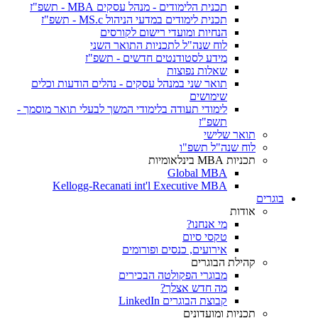
תכנית הלימודים - מנהל עסקים MBA - תשפ"ז
תכנית לימודים במדעי הניהול MS.c - תשפ"ז
הנחיות ומועדי רישום לקורסים
לוח שנה"ל לתכניות התואר השני
מידע לסטודנטים חדשים - תשפ"ז
שאלות נפוצות
תואר שני במנהל עסקים - נהלים הודעות וכלים
שימושים
לימודי תעודה בלימודי המשך לבעלי תואר מוסמך -
תשפ"ז
תואר שלישי
לוח שנה"ל תשפ"ו
תכניות MBA בינלאומיות
Global MBA
Kellogg-Recanati int'l Executive MBA
בוגרים
אודות
מי אנחנו?
טקסי סיום
אירועים, כנסים ופורומים
קהילת הבוגרים
מבוגרי הפקולטה הבכירים
מה חדש אצלך?
קבוצת הבוגרים LinkedIn
תכניות ומועדונים