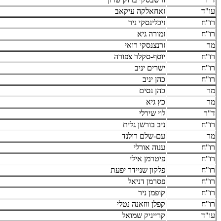
עו"ד
זאחאלקה עיקאב
רו"ח
זיכלינסקי ניר
רו"ח
זמורה גיא
מר
זרנצנסקי רואי
רו"ח
יוסף-סקלר צפורה
רו"ח
ישרים יניב
רו"ח
כהן יניב
מר
כהן נסים
מר
כץ גיא
ד"ר
לוי שירלי
רו"ח
ניב בורשן גלית
מר
עם-שלם רולנד
רו"ח
ענוה אורלי
רו"ח
פיטרמן אילי
רו"ח
פלקון שניידר יפעת
רו"ח
פסרמן דניאל
רו"ח
קופמן ניר
רו"ח
קפלן ווזאנה נטלי
עו"ד
קרייניק שמואל