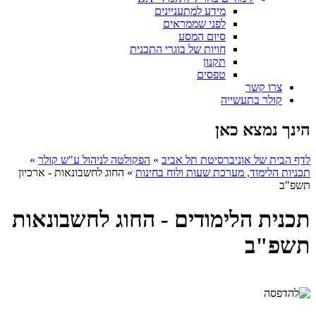
מידע למתעניינים
לפני שממראים
סיום המסע
חויות של בוגרי התכנית
תקנון
טפסים
צרו קשר
קולר בתעשייה
הינך נמצא כאן
לדף הבית של אוניברסיטת תל אביב
»
הפקולטה לניהול ע"ש קולר
»
תכניות הלימוד, מערכת שעות ולוח בחינות
»
החוג לחשבונאות - ארכיון
תשפ"ב
תכנית הלימודים - החוג לחשבונאות
תשפ"ב