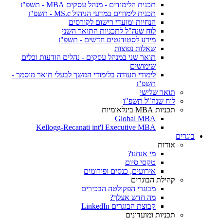
תכנית הלימודים - מנהל עסקים MBA - תשפ"ז
תכנית לימודים במדעי הניהול MS.c - תשפ"ז
הנחיות ומועדי רישום לקורסים
לוח שנה"ל לתכניות התואר השני
מידע לסטודנטים חדשים - תשפ"ז
שאלות נפוצות
תואר שני במנהל עסקים - נהלים הודעות וכלים
שימושים
לימודי תעודה בלימודי המשך לבעלי תואר מוסמך -
תשפ"ז
תואר שלישי
לוח שנה"ל תשפ"ו
תכניות MBA בינלאומיות
Global MBA
Kellogg-Recanati int'l Executive MBA
בוגרים
אודות
מי אנחנו?
טקסי סיום
אירועים, כנסים ופורומים
קהילת הבוגרים
מבוגרי הפקולטה הבכירים
מה חדש אצלך?
קבוצת הבוגרים LinkedIn
תכניות ומועדונים