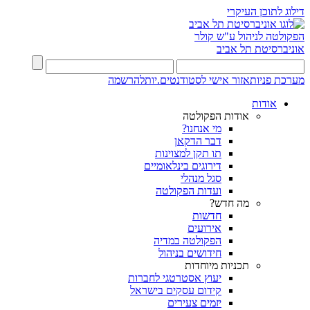
דילוג לתוכן העיקרי
הפקולטה לניהול ע"ש קולר
אוניברסיטת תל אביב
מערכת פניות
אזור אישי לסטודנטים.יות
להרשמה
אודות
אודות הפקולטה
מי אנחנו?
דבר הדקאן
תו תקן למצוינות
דירוגים בינלאומיים
סגל מנהלי
ועדות הפקולטה
מה חדש?
חדשות
אירועים
הפקולטה במדיה
חידושים בניהול
תכניות מיוחדות
יעוץ אסטרטגי לחברות
קידום עסקים בישראל
יזמים צעירים