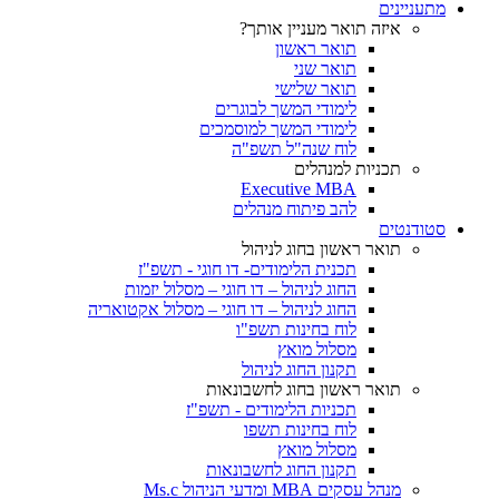
מתעניינים
איזה תואר מעניין אותך?
תואר ראשון
תואר שני
תואר שלישי
לימודי המשך לבוגרים
לימודי המשך למוסמכים
לוח שנה"ל תשפ"ה
תכניות למנהלים
Executive MBA
להב פיתוח מנהלים
סטודנטים
תואר ראשון בחוג לניהול
תכנית הלימודים- דו חוגי - תשפ"ז
החוג לניהול – דו חוגי – מסלול יזמות
החוג לניהול – דו חוגי – מסלול אקטואריה
לוח בחינות תשפ"ו
מסלול מואץ
תקנון החוג לניהול
תואר ראשון בחוג לחשבונאות
תכניות הלימודים - תשפ"ז
לוח בחינות תשפו
מסלול מואץ
תקנון החוג לחשבונאות
מנהל עסקים MBA ומדעי הניהול Ms.c