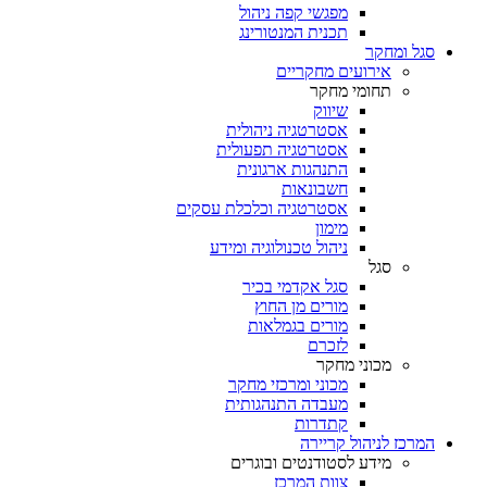
מפגשי קפה ניהול
תכנית המנטורינג
סגל ומחקר
אירועים מחקריים
תחומי מחקר
שיווק
אסטרטגיה ניהולית
אסטרטגיה תפעולית
התנהגות ארגונית
חשבונאות
אסטרטגיה וכלכלת עסקים
מימון
ניהול טכנולוגיה ומידע
סגל
סגל אקדמי בכיר
מורים מן החוץ
מורים בגמלאות
לזכרם
מכוני מחקר
מכוני ומרכזי מחקר
מעבדה התנהגותית
קתדרות
המרכז לניהול קריירה
מידע לסטודנטים ובוגרים
צוות המרכז