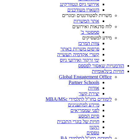
אירועי גיוס ונטוורקינג
השארו מעודכנים
משרות לסטודנטים ובוגרים
אתר המשרות
לוח סדנאות ואירועים
סמסטר ב'
מידע למעסיקים
צוות המרכז
פרסום משרות באתר
קשרי אקדמיה תעשייה
ימי זרקור ואירועי גיוס
הזדמנויות שאסור לפספס
חוויות בינלאומיות
Global Engagement Office
Partner Schools
אודות
יצירת קשר
לימודים בחו"ל לתלמידי MBA/MSc
מיידע למתענינים
לפני שממריאים
סיום המסע
חויות של בוגרי התכנית
תקנון
טפסים
לימודים בחו"ל לתלמידי BA