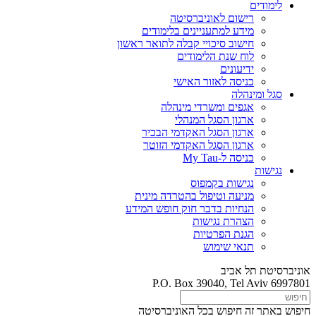
לימודים
רישום לאוניברסיטה
מידע למתעניינים בלימודים
חישוב סיכויי קבלה לתואר ראשון
לוח שנת הלימודים
ידיעונים
כניסה לאזור האישי
סגל ומינהלה
אגפים ומשרדי מינהלה
ארגון הסגל המנהלי
ארגון הסגל האקדמי הבכיר
ארגון הסגל האקדמי הזוטר
כניסה ל-My Tau
נגישות
נגישות בקמפוס
מניעה וטיפול בהטרדה מינית
הנחיות בדבר חוק חופש המידע
הצהרת נגישות
הגנת הפרטיות
תנאי שימוש
אוניברסיטת תל אביב
P.O. Box 39040, Tel Aviv 6997801
חיפוש באתר זה
חיפוש בכל האוניברסיטה