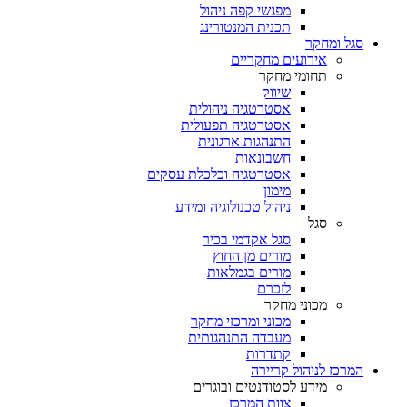
מפגשי קפה ניהול
תכנית המנטורינג
סגל ומחקר
אירועים מחקריים
תחומי מחקר
שיווק
אסטרטגיה ניהולית
אסטרטגיה תפעולית
התנהגות ארגונית
חשבונאות
אסטרטגיה וכלכלת עסקים
מימון
ניהול טכנולוגיה ומידע
סגל
סגל אקדמי בכיר
מורים מן החוץ
מורים בגמלאות
לזכרם
מכוני מחקר
מכוני ומרכזי מחקר
מעבדה התנהגותית
קתדרות
המרכז לניהול קריירה
מידע לסטודנטים ובוגרים
צוות המרכז