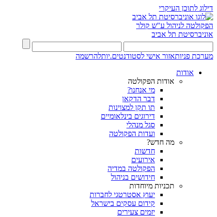
דילוג לתוכן העיקרי
הפקולטה לניהול ע"ש קולר
אוניברסיטת תל אביב
מערכת פניות
אזור אישי לסטודנטים.יות
להרשמה
אודות
אודות הפקולטה
מי אנחנו?
דבר הדקאן
תו תקן למצוינות
דירוגים בינלאומיים
סגל מנהלי
ועדות הפקולטה
מה חדש?
חדשות
אירועים
הפקולטה במדיה
חידושים בניהול
תכניות מיוחדות
יעוץ אסטרטגי לחברות
קידום עסקים בישראל
יזמים צעירים