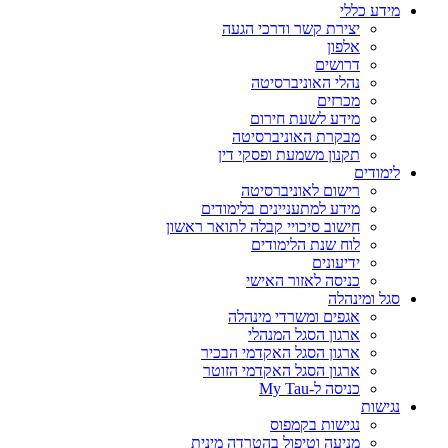
מידע כללי
יצירת קשר ודרכי הגעה
אלפון
דרושים
נהלי האוניברסיטה
מכרזים
מידע לשעת חירום
מבקרת האוניברסיטה
תקנון משמעת ופסקי דין
לימודים
רישום לאוניברסיטה
מידע למתעניינים בלימודים
חישוב סיכויי קבלה לתואר ראשון
לוח שנת הלימודים
ידיעונים
כניסה לאזור האישי
סגל ומינהלה
אגפים ומשרדי מינהלה
ארגון הסגל המנהלי
ארגון הסגל האקדמי הבכיר
ארגון הסגל האקדמי הזוטר
כניסה ל-My Tau
נגישות
נגישות בקמפוס
מניעה וטיפול בהטרדה מינית