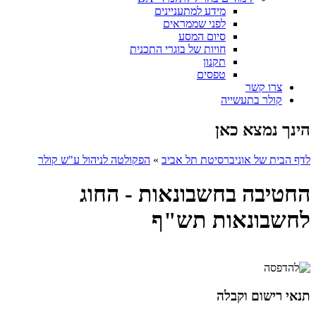
מידע למתעניינים
לפני שממראים
סיום המסע
חויות של בוגרי התכנית
תקנון
טפסים
צרו קשר
קולר בתעשייה
הינך נמצא כאן
לדף הבית של אוניברסיטת תל אביב
»
הפקולטה לניהול ע"ש קולר
החטיבה בחשבונאות - החוג
לחשבונאות תש"ף
תנאי רישום וקבלה