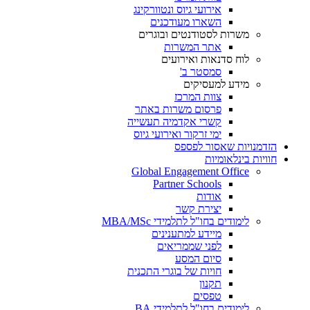
אירועי גיוס ונטוורקינג
השארו מעודכנים
משרות לסטודנטים ובוגרים
אתר המשרות
לוח סדנאות ואירועים
סמסטר ב'
מידע למעסיקים
צוות המרכז
פרסום משרות באתר
קשרי אקדמיה תעשייה
ימי זרקור ואירועי גיוס
הזדמנויות שאסור לפספס
חוויות בינלאומיות
Global Engagement Office
Partner Schools
אודות
יצירת קשר
לימודים בחו"ל לתלמידי MBA/MSc
מיידע למתענינים
לפני שממריאים
סיום המסע
חויות של בוגרי התכנית
תקנון
טפסים
לימודים בחו"ל לתלמידי BA