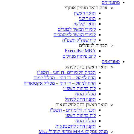
מתעניינים
איזה תואר מעניין אותך?
תואר ראשון
תואר שני
תואר שלישי
לימודי המשך לבוגרים
לימודי המשך למוסמכים
לוח שנה"ל תשפ"ה
תכניות למנהלים
Executive MBA
להב פיתוח מנהלים
סטודנטים
תואר ראשון בחוג לניהול
תכנית הלימודים- דו חוגי - תשפ"ז
החוג לניהול – דו חוגי – מסלול יזמות
החוג לניהול – דו חוגי – מסלול אקטואריה
לוח בחינות תשפ"ו
מסלול מואץ
תקנון החוג לניהול
תואר ראשון בחוג לחשבונאות
תכניות הלימודים - תשפ"ז
לוח בחינות תשפו
מסלול מואץ
תקנון החוג לחשבונאות
מנהל עסקים MBA ומדעי הניהול Ms.c