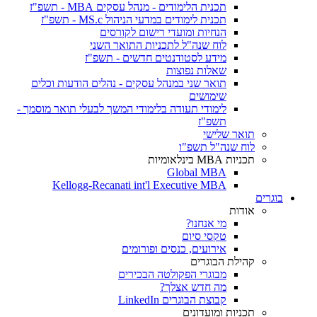
תכנית הלימודים - מנהל עסקים MBA - תשפ"ז
תכנית לימודים במדעי הניהול MS.c - תשפ"ז
הנחיות ומועדי רישום לקורסים
לוח שנה"ל לתכניות התואר השני
מידע לסטודנטים חדשים - תשפ"ז
שאלות נפוצות
תואר שני במנהל עסקים - נהלים הודעות וכלים
שימושים
לימודי תעודה בלימודי המשך לבעלי תואר מוסמך -
תשפ"ז
תואר שלישי
לוח שנה"ל תשפ"ו
תכניות MBA בינלאומיות
Global MBA
Kellogg-Recanati int'l Executive MBA
בוגרים
אודות
מי אנחנו?
טקסי סיום
אירועים, כנסים ופורומים
קהילת הבוגרים
מבוגרי הפקולטה הבכירים
מה חדש אצלך?
קבוצת הבוגרים LinkedIn
תכניות ומועדונים