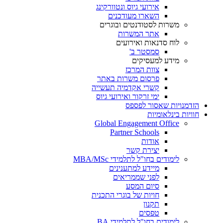
אירועי גיוס ונטוורקינג
השארו מעודכנים
משרות לסטודנטים ובוגרים
אתר המשרות
לוח סדנאות ואירועים
סמסטר ב'
מידע למעסיקים
צוות המרכז
פרסום משרות באתר
קשרי אקדמיה תעשייה
ימי זרקור ואירועי גיוס
הזדמנויות שאסור לפספס
חוויות בינלאומיות
Global Engagement Office
Partner Schools
אודות
יצירת קשר
לימודים בחו"ל לתלמידי MBA/MSc
מיידע למתענינים
לפני שממריאים
סיום המסע
חויות של בוגרי התכנית
תקנון
טפסים
לימודים בחו"ל לתלמידי BA