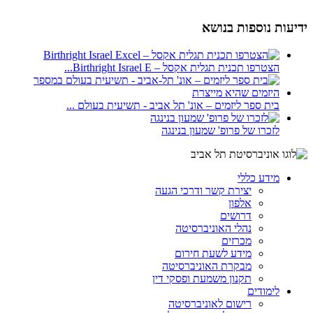
ידיעות נוספות בנושא
הצטרפו תכנית תגלית אקסל – Birthright Israel E...
בית ספר ליזמים – אונ' תל אביב - תשיעית בעולם ...
לזכרו של פרופ' שמעון בנינגה
מידע כללי
יצירת קשר ודרכי הגעה
אלפון
דרושים
נהלי האוניברסיטה
מכרזים
מידע לשעת חירום
מבקרת האוניברסיטה
תקנון משמעת ופסקי דין
לימודים
רישום לאוניברסיטה