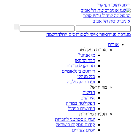
דילוג לתוכן העיקרי
הפקולטה לניהול ע"ש קולר
אוניברסיטת תל אביב
מערכת פניות
אזור אישי לסטודנטים.יות
להרשמה
אודות
אודות הפקולטה
מי אנחנו?
דבר הדקאן
תו תקן למצוינות
דירוגים בינלאומיים
סגל מנהלי
ועדות הפקולטה
מה חדש?
חדשות
אירועים
הפקולטה במדיה
חידושים בניהול
תכניות מיוחדות
יעוץ אסטרטגי לחברות
קידום עסקים בישראל
יזמים צעירים