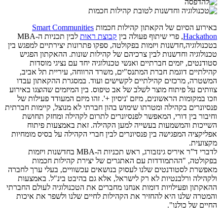
באירוע הסיום של הקאתון קהילות חכמות
Smart Communities
Hackathon
, פרי שיתוף פעולה בין
קבוצת ראוּת
לבין תכניות ה-MBA
בטכנולוגיה,חדשנות ויזמות בפקולטה, ספקו פתרונות יצירתיים למפגש בין
טכנולוגיה וחדשנות לבין צרכיהם של קהילות שונות. ההאקתון הפגיש
סטודנטים, יזמים חברתיים ואנשי טכנולוגיה יחד עם נציגי מוסדות
קהילתיים דוגמת חברת המתנס"ים, משרד הרווחה, עיריית תל אביב,
המשטרה, מרכזים קהילתיים לקשישים ועוד. במסגרת ההקאתון עבדו
צוותים על פיתוח מוצר לשלב של אב טיפוס. בין המיזמים שהוצגו באירוע
וזכו במקומות הראשונים, מיזם 'ניסיון +'. זהו מיזם המעודד פעילות של
פנסיונרים בקהילה ומטרתו שימוש בהון חברתי לא מנוצל, קיימות חברתית
וחיבור בין דורי, המאפשר לפנסיונרים לתרום לקהילה ומחזק תחושת
השייכות והמשמעות בעשייה למען הקהילה. זאת באמצעות פיתוח
אפליקציה המפגישה בין פנסיונרים לבין חברי הקהילה על בסיס מומחיות
מקצועית.
לדברי ד”ר איריס גינזבורג, ראש תכניות ה-MBA בחדשנות ויזמות
בפקולטה, "ההתמודדות עם האתגרים של יצירת קהילות חכמות
מאפשרת לסטודנטים שלנו לעסוק בנושאים עכשוויים, בעלי ערך לחברה
ולקהילה ורלבנטיות לא רק לישראל, אלא גם בהיבט בינ"ל. באמצעות
ההאקתון ופעילויות דומות אנחנו מחברים את הטכנולוגיה לעולם החברתי
והמטרה שלנו היא להחזיר את הקהילות לחיים שלנו ולשפר את איכות
החיים של כולנו".