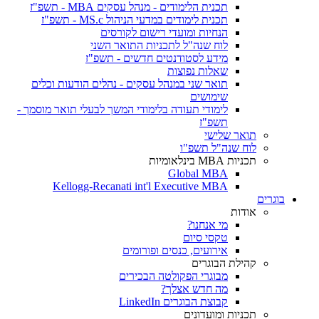
תכנית הלימודים - מנהל עסקים MBA - תשפ"ז
תכנית לימודים במדעי הניהול MS.c - תשפ"ז
הנחיות ומועדי רישום לקורסים
לוח שנה"ל לתכניות התואר השני
מידע לסטודנטים חדשים - תשפ"ז
שאלות נפוצות
תואר שני במנהל עסקים - נהלים הודעות וכלים
שימושים
לימודי תעודה בלימודי המשך לבעלי תואר מוסמך -
תשפ"ז
תואר שלישי
לוח שנה"ל תשפ"ו
תכניות MBA בינלאומיות
Global MBA
Kellogg-Recanati int'l Executive MBA
בוגרים
אודות
מי אנחנו?
טקסי סיום
אירועים, כנסים ופורומים
קהילת הבוגרים
מבוגרי הפקולטה הבכירים
מה חדש אצלך?
קבוצת הבוגרים LinkedIn
תכניות ומועדונים