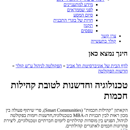
מידע למתעניינים
לפני שממראים
סיום המסע
חויות של בוגרי התכנית
תקנון
טפסים
צרו קשר
קולר בתעשייה
הינך נמצא כאן
לדף הבית של אוניברסיטת תל אביב
»
הפקולטה לניהול ע"ש קולר
»
חדשות הפקולטה
טכנולוגיה וחדשנות לטובת קהילות
חכמות
הקאתון "קהילות חכמות" (Smart Communities), פרי שיתוף פעולה בין
מכון ראוּת לבין תכניות ה-MBA בטכנולוגיה,חדשנות ויזמות בפקולטה
לניהול, הפגיש בין מוסדות קהילתיים ליזמים חברתיים וטכנולוגיים, ליצירת
פתרונות חכמים לאתגרים קהילתיים.