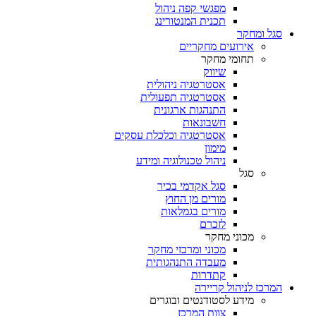
מפגשי קפה ניהול
תכנית המנטורינג
סגל ומחקר
אירועים מחקריים
תחומי מחקר
שיווק
אסטרטגיה ניהולית
אסטרטגיה תפעולית
התנהגות ארגונית
חשבונאות
אסטרטגיה וכלכלת עסקים
מימון
ניהול טכנולוגיה ומידע
סגל
סגל אקדמי בכיר
מורים מן החוץ
מורים בגמלאות
לזכרם
מכוני מחקר
מכוני ומרכזי מחקר
מעבדה התנהגותית
קתדרות
המרכז לניהול קריירה
מידע לסטודנטים ובוגרים
צוות המרכז