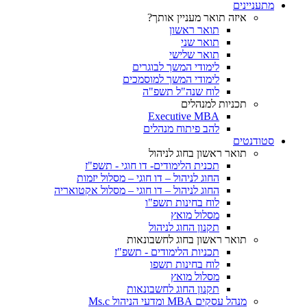
מתעניינים
איזה תואר מעניין אותך?
תואר ראשון
תואר שני
תואר שלישי
לימודי המשך לבוגרים
לימודי המשך למוסמכים
לוח שנה"ל תשפ"ה
תכניות למנהלים
Executive MBA
להב פיתוח מנהלים
סטודנטים
תואר ראשון בחוג לניהול
תכנית הלימודים- דו חוגי - תשפ"ז
החוג לניהול – דו חוגי – מסלול יזמות
החוג לניהול – דו חוגי – מסלול אקטואריה
לוח בחינות תשפ"ו
מסלול מואץ
תקנון החוג לניהול
תואר ראשון בחוג לחשבונאות
תכניות הלימודים - תשפ"ז
לוח בחינות תשפו
מסלול מואץ
תקנון החוג לחשבונאות
מנהל עסקים MBA ומדעי הניהול Ms.c