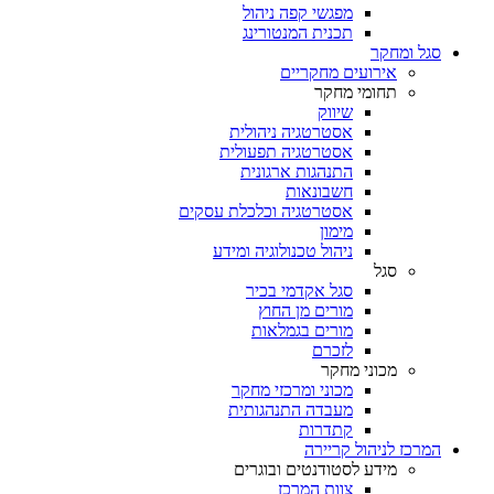
מפגשי קפה ניהול
תכנית המנטורינג
סגל ומחקר
אירועים מחקריים
תחומי מחקר
שיווק
אסטרטגיה ניהולית
אסטרטגיה תפעולית
התנהגות ארגונית
חשבונאות
אסטרטגיה וכלכלת עסקים
מימון
ניהול טכנולוגיה ומידע
סגל
סגל אקדמי בכיר
מורים מן החוץ
מורים בגמלאות
לזכרם
מכוני מחקר
מכוני ומרכזי מחקר
מעבדה התנהגותית
קתדרות
המרכז לניהול קריירה
מידע לסטודנטים ובוגרים
צוות המרכז