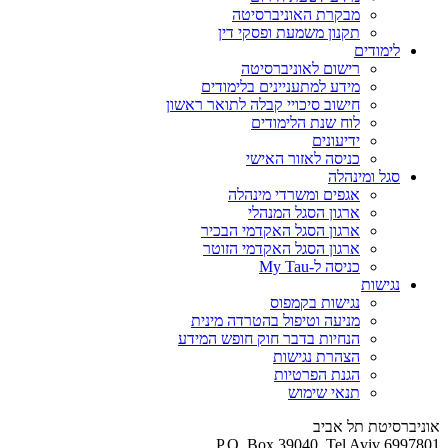
מבקרת האוניברסיטה
תקנון משמעת ופסקי דין
לימודים
רישום לאוניברסיטה
מידע למתעניינים בלימודים
חישוב סיכויי קבלה לתואר ראשון
לוח שנת הלימודים
ידיעונים
כניסה לאזור האישי
סגל ומינהלה
אגפים ומשרדי מינהלה
ארגון הסגל המנהלי
ארגון הסגל האקדמי הבכיר
ארגון הסגל האקדמי הזוטר
כניסה ל-My Tau
נגישות
נגישות בקמפוס
מניעה וטיפול בהטרדה מינית
הנחיות בדבר חוק חופש המידע
הצהרת נגישות
הגנת הפרטיות
תנאי שימוש
אוניברסיטת תל אביב
P.O. Box 39040, Tel Aviv 6997801