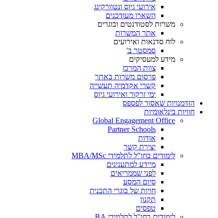
אירועי גיוס ונטוורקינג
השארו מעודכנים
משרות לסטודנטים ובוגרים
אתר המשרות
לוח סדנאות ואירועים
סמסטר ב'
מידע למעסיקים
צוות המרכז
פרסום משרות באתר
קשרי אקדמיה תעשייה
ימי זרקור ואירועי גיוס
הזדמנויות שאסור לפספס
חוויות בינלאומיות
Global Engagement Office
Partner Schools
אודות
יצירת קשר
לימודים בחו"ל לתלמידי MBA/MSc
מיידע למתענינים
לפני שממריאים
סיום המסע
חויות של בוגרי התכנית
תקנון
טפסים
לימודים בחו"ל לתלמידי BA