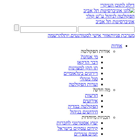
דילוג לתוכן העיקרי
הפקולטה לניהול ע"ש קולר
אוניברסיטת תל אביב
מערכת פניות
אזור אישי לסטודנטים.יות
להרשמה
אודות
אודות הפקולטה
מי אנחנו?
דבר הדקאן
תו תקן למצוינות
דירוגים בינלאומיים
סגל מנהלי
ועדות הפקולטה
מה חדש?
חדשות
אירועים
הפקולטה במדיה
חידושים בניהול
תכניות מיוחדות
יעוץ אסטרטגי לחברות
קידום עסקים בישראל
יזמים צעירים