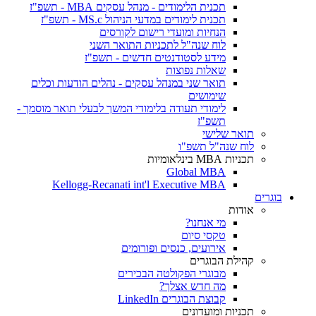
תכנית הלימודים - מנהל עסקים MBA - תשפ"ז
תכנית לימודים במדעי הניהול MS.c - תשפ"ז
הנחיות ומועדי רישום לקורסים
לוח שנה"ל לתכניות התואר השני
מידע לסטודנטים חדשים - תשפ"ז
שאלות נפוצות
תואר שני במנהל עסקים - נהלים הודעות וכלים
שימושים
לימודי תעודה בלימודי המשך לבעלי תואר מוסמך -
תשפ"ז
תואר שלישי
לוח שנה"ל תשפ"ו
תכניות MBA בינלאומיות
Global MBA
Kellogg-Recanati int'l Executive MBA
בוגרים
אודות
מי אנחנו?
טקסי סיום
אירועים, כנסים ופורומים
קהילת הבוגרים
מבוגרי הפקולטה הבכירים
מה חדש אצלך?
קבוצת הבוגרים LinkedIn
תכניות ומועדונים