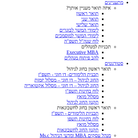
מתעניינים
איזה תואר מעניין אותך?
תואר ראשון
תואר שני
תואר שלישי
לימודי המשך לבוגרים
לימודי המשך למוסמכים
לוח שנה"ל תשפ"ה
תכניות למנהלים
Executive MBA
להב פיתוח מנהלים
סטודנטים
תואר ראשון בחוג לניהול
תכנית הלימודים- דו חוגי - תשפ"ז
החוג לניהול – דו חוגי – מסלול יזמות
החוג לניהול – דו חוגי – מסלול אקטואריה
לוח בחינות תשפ"ו
מסלול מואץ
תקנון החוג לניהול
תואר ראשון בחוג לחשבונאות
תכניות הלימודים - תשפ"ז
לוח בחינות תשפו
מסלול מואץ
תקנון החוג לחשבונאות
מנהל עסקים MBA ומדעי הניהול Ms.c