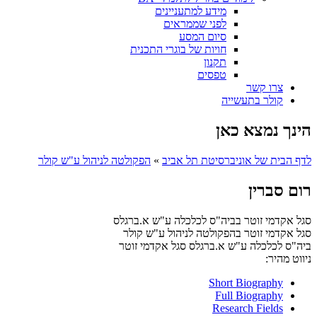
מידע למתעניינים
לפני שממראים
סיום המסע
חויות של בוגרי התכנית
תקנון
טפסים
צרו קשר
קולר בתעשייה
הינך נמצא כאן
לדף הבית של אוניברסיטת תל אביב
»
הפקולטה לניהול ע"ש קולר
רום סברין
סגל אקדמי זוטר בביה"ס לכלכלה ע"ש א.ברגלס
סגל אקדמי זוטר בהפקולטה לניהול ע"ש קולר
ביה"ס לכלכלה ע"ש א.ברגלס
סגל אקדמי זוטר
ניווט מהיר:
Short Biography
Full Biography
Research Fields