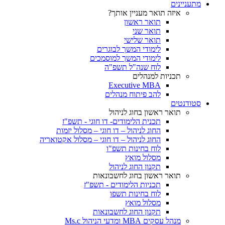
מתעניינים
איזה תואר מעניין אותך?
תואר ראשון
תואר שני
תואר שלישי
לימודי המשך לבוגרים
לימודי המשך למוסמכים
לוח שנה"ל תשפ"ה
תכניות למנהלים
Executive MBA
להב פיתוח מנהלים
סטודנטים
תואר ראשון בחוג לניהול
תכנית הלימודים- דו חוגי - תשפ"ז
החוג לניהול – דו חוגי – מסלול יזמות
החוג לניהול – דו חוגי – מסלול אקטואריה
לוח בחינות תשפ"ו
מסלול מואץ
תקנון החוג לניהול
תואר ראשון בחוג לחשבונאות
תכניות הלימודים - תשפ"ז
לוח בחינות תשפו
מסלול מואץ
תקנון החוג לחשבונאות
מנהל עסקים MBA ומדעי הניהול Ms.c