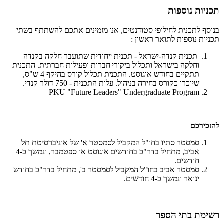
תכניות נוספות
בנוסף לתכנית לחילופי סטודנטים, אנו מזמינים אתכם להשתתף בשתי
תכניות נוספות לתואר ראשון :
תכנית קנדה-ישראל - תכנית ייחודית שתועבר חלקה בקנדה
וחלקה בישראל ותכלול ביקורי חברות ופעילות חברתית. התכנית
תתקיים בחודש אוגוסט. התכנית תכלול קורס בהיקף 4 ש"ס,
שיוכרו כקורס בחירה בניהול. עלות התכנית - 750 דולר קנדי.
PKU "Future Leaders" Undergraduate Program
להזכירכם
סמסטר סתיו בחו"ל המקביל לסמסטר א' של אוניברסיטת תל
אביב, מתחיל בדר"כ בחודשים אוגוסט או ספטמבר, ונמשך כ-4
חודשים.
סמסטר אביב בחו"ל המקביל לסמסטר ב', מתחיל בדר"כ בחודש
ינואר ונמשך כ-4 חודשים.
רשימת בתי הספר