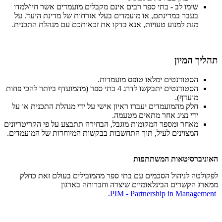
שימו לב - בתי ספר רבים אינם מקבלים מועמדים אשר חיו/למדו
בעבר במדינתם, או מועמדים בעלי אזרחות של מדינת היעד. על
מנת למנוע טעויות, אנא בדקו את זכאותכם עם מנהלת התכנית.
​תהליך המיון
הסטודנטים ימלאו טופס מועמדות.
הסטודנטים יתבקשו לדרג 4 בתי ספר (מהמועדף ביותר להכי פחות
מועדף).
חלק מהמועמדים יעברו ראיון אישי על ידי מנהלת התכנית או על
ידי נציג אחר מתאים מטעמה.
מאחר ומספר המקומות מוגבל, הבחירה תתבצע על פי הקריטריונים
המצוינים לעיל, תוך התחשבות בבקשות המיוחדות של המועמדים.
האוניברסיטאות המשתתפות
לפקולטה לניהול הסכמים עם בתי ספר מהמובילים בעולם זאת כחלק
ממארג הקשרים הבינלאומיים שיצרה וחברותה בארגון
.
PIM - Partnership in Management