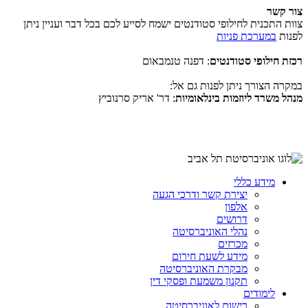
צור קשר
צוות התכנית לחילופי סטודנטים ישמח לסייע לכם בכל דבר ועניין ניתן
לפנות
במערכת פניות
רכזת חילופי סטודנטים
: דפנה טנמבאום
במקרה הצורך ניתן לפנות גם אל:
מנהל משרד ליוזמות בינלאומיות
: דר' אריק סרנוביץ
מידע כללי
יצירת קשר ודרכי הגעה
אלפון
דרושים
נהלי האוניברסיטה
מכרזים
מידע לשעת חירום
מבקרת האוניברסיטה
תקנון משמעת ופסקי דין
לימודים
רישום לאוניברסיטה