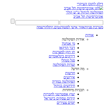
דילוג לתוכן העיקרי
הפקולטה לניהול ע"ש קולר
אוניברסיטת תל אביב
מערכת פניות
אזור אישי לסטודנטים.יות
להרשמה
אודות
אודות הפקולטה
מי אנחנו?
דבר הדקאן
תו תקן למצוינות
דירוגים בינלאומיים
סגל מנהלי
ועדות הפקולטה
מה חדש?
חדשות
אירועים
הפקולטה במדיה
חידושים בניהול
תכניות מיוחדות
יעוץ אסטרטגי לחברות
קידום עסקים בישראל
יזמים צעירים