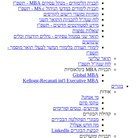
תכנית הלימודים - מנהל עסקים MBA - תשפ"ז
תכנית לימודים במדעי הניהול MS.c - תשפ"ז
הנחיות ומועדי רישום לקורסים
לוח שנה"ל לתכניות התואר השני
מידע לסטודנטים חדשים - תשפ"ז
שאלות נפוצות
תואר שני במנהל עסקים - נהלים הודעות וכלים
שימושים
לימודי תעודה בלימודי המשך לבעלי תואר מוסמך -
תשפ"ז
תואר שלישי
לוח שנה"ל תשפ"ו
תכניות MBA בינלאומיות
Global MBA
Kellogg-Recanati int'l Executive MBA
בוגרים
אודות
מי אנחנו?
טקסי סיום
אירועים, כנסים ופורומים
קהילת הבוגרים
מבוגרי הפקולטה הבכירים
מה חדש אצלך?
קבוצת הבוגרים LinkedIn
תכניות ומועדונים