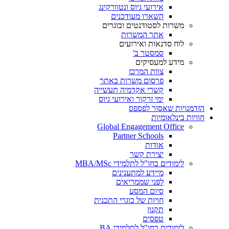
אירועי גיוס ונטוורקינג
השארו מעודכנים
משרות לסטודנטים ובוגרים
אתר המשרות
לוח סדנאות ואירועים
סמסטר ב'
מידע למעסיקים
צוות המרכז
פרסום משרות באתר
קשרי אקדמיה תעשייה
ימי זרקור ואירועי גיוס
הזדמנויות שאסור לפספס
חוויות בינלאומיות
Global Engagement Office
Partner Schools
אודות
יצירת קשר
לימודים בחו"ל לתלמידי MBA/MSc
מיידע למתענינים
לפני שממריאים
סיום המסע
חויות של בוגרי התכנית
תקנון
טפסים
לימודים בחו"ל לתלמידי BA