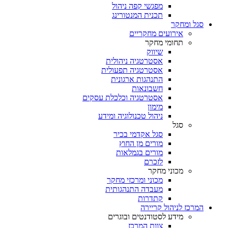
מפגשי קפה ניהול
תכנית המנטורינג
סגל ומחקר
אירועים מחקריים
תחומי מחקר
שיווק
אסטרטגיה ניהולית
אסטרטגיה תפעולית
התנהגות ארגונית
חשבונאות
אסטרטגיה וכלכלת עסקים
מימון
ניהול טכנולוגיה ומידע
סגל
סגל אקדמי בכיר
מורים מן החוץ
מורים בגמלאות
לזכרם
מכוני מחקר
מכוני ומרכזי מחקר
מעבדה התנהגותית
קתדרות
המרכז לניהול קריירה
מידע לסטודנטים ובוגרים
צוות המרכז