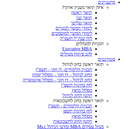
מתעניינים
איזה תואר מעניין אותך?
תואר ראשון
תואר שני
תואר שלישי
לימודי המשך לבוגרים
לימודי המשך למוסמכים
לוח שנה"ל תשפ"ה
תכניות למנהלים
Executive MBA
להב פיתוח מנהלים
סטודנטים
תואר ראשון בחוג לניהול
תכנית הלימודים- דו חוגי - תשפ"ז
החוג לניהול – דו חוגי – מסלול יזמות
החוג לניהול – דו חוגי – מסלול אקטואריה
לוח בחינות תשפ"ו
מסלול מואץ
תקנון החוג לניהול
תואר ראשון בחוג לחשבונאות
תכניות הלימודים - תשפ"ז
לוח בחינות תשפו
מסלול מואץ
תקנון החוג לחשבונאות
מנהל עסקים MBA ומדעי הניהול Ms.c