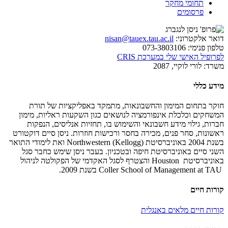
תחומי מחקר
פרסומים
דואר אלקטרוני:
nisan@tauex.tau.ac.il
טלפון פנימי:
073-3803106
לפרופיל האישי שלי במערכת CRIS
משרד:
לורי לוקיי, 2087
מידע כללי
חוקר בתחום המימון והחשבונאות, מתמקד באפליקציות של תורת
המשחקים וכלכלת אינפורמציה לנושאים כגון השקעות ראליות, מימון
חברות, גילוי מידע חשבונאי והשימוש בו, תחזיות אנליסים, הנפקות
ראשונות, סחר פנים, מכירה בחסר ורכישות חוזרות. ניסן סיים דוקטורט
בשנת 2004 באוניברסיטת
Northwestern (Kellogg)
ואת לימודי התואר
השני סיים באוניברסיטת חיפה ובטכניון. בעבר ניסן שימש כחבר סגל
באוניברסיטת
Houston
והצטרף לסגל האקדמי של הפקולטה לניהול
Coller School of Management at TAU
בשנת 2009.
קורות חיים
קורות חיים מלאים באנגלית