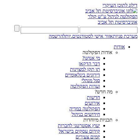
דילוג לתוכן העיקרי
הפקולטה לניהול ע"ש קולר
אוניברסיטת תל אביב
מערכת פניות
אזור אישי לסטודנטים.יות
להרשמה
אודות
אודות הפקולטה
מי אנחנו?
דבר הדקאן
תו תקן למצוינות
דירוגים בינלאומיים
סגל מנהלי
ועדות הפקולטה
מה חדש?
חדשות
אירועים
הפקולטה במדיה
חידושים בניהול
תכניות מיוחדות
יעוץ אסטרטגי לחברות
קידום עסקים בישראל
יזמים צעירים