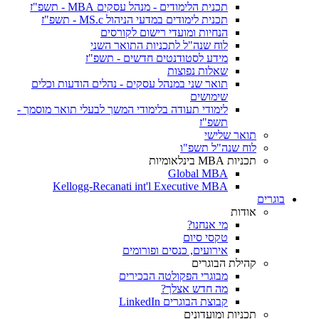
תכנית הלימודים - מנהל עסקים MBA - תשפ"ז
תכנית לימודים במדעי הניהול MS.c - תשפ"ז
הנחיות ומועדי רישום לקורסים
לוח שנה"ל לתכניות התואר השני
מידע לסטודנטים חדשים - תשפ"ז
שאלות נפוצות
תואר שני במנהל עסקים - נהלים הודעות וכלים
שימושים
לימודי תעודה בלימודי המשך לבעלי תואר מוסמך -
תשפ"ז
תואר שלישי
לוח שנה"ל תשפ"ו
תכניות MBA בינלאומיות
Global MBA
Kellogg-Recanati int'l Executive MBA
בוגרים
אודות
מי אנחנו?
טקסי סיום
אירועים, כנסים ופורומים
קהילת הבוגרים
מבוגרי הפקולטה הבכירים
מה חדש אצלך?
קבוצת הבוגרים LinkedIn
תכניות ומועדונים