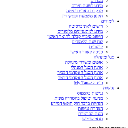
מכרזים
מידע לשעת חירום
מבקרת האוניברסיטה
תקנון משמעת ופסקי דין
לימודים
רישום לאוניברסיטה
מידע למתעניינים בלימודים
חישוב סיכויי קבלה לתואר ראשון
לוח שנת הלימודים
ידיעונים
כניסה לאזור האישי
סגל ומינהלה
אגפים ומשרדי מינהלה
ארגון הסגל המנהלי
ארגון הסגל האקדמי הבכיר
ארגון הסגל האקדמי הזוטר
כניסה ל-My Tau
נגישות
נגישות בקמפוס
מניעה וטיפול בהטרדה מינית
הנחיות בדבר חוק חופש המידע
הצהרת נגישות
הגנת הפרטיות
תנאי שימוש