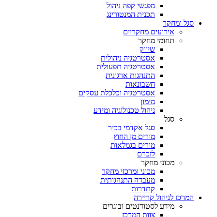
מפגשי קפה ניהול
תכנית המנטורינג
סגל ומחקר
אירועים מחקריים
תחומי מחקר
שיווק
אסטרטגיה ניהולית
אסטרטגיה תפעולית
התנהגות ארגונית
חשבונאות
אסטרטגיה וכלכלת עסקים
מימון
ניהול טכנולוגיה ומידע
סגל
סגל אקדמי בכיר
מורים מן החוץ
מורים בגמלאות
לזכרם
מכוני מחקר
מכוני ומרכזי מחקר
מעבדה התנהגותית
קתדרות
המרכז לניהול קריירה
מידע לסטודנטים ובוגרים
צוות המרכז