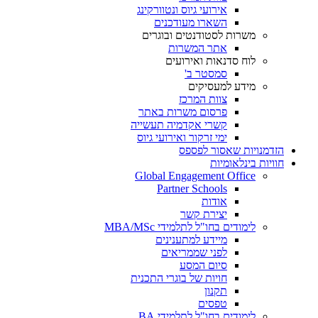
אירועי גיוס ונטוורקינג
השארו מעודכנים
משרות לסטודנטים ובוגרים
אתר המשרות
לוח סדנאות ואירועים
סמסטר ב'
מידע למעסיקים
צוות המרכז
פרסום משרות באתר
קשרי אקדמיה תעשייה
ימי זרקור ואירועי גיוס
הזדמנויות שאסור לפספס
חוויות בינלאומיות
Global Engagement Office
Partner Schools
אודות
יצירת קשר
לימודים בחו"ל לתלמידי MBA/MSc
מיידע למתענינים
לפני שממריאים
סיום המסע
חויות של בוגרי התכנית
תקנון
טפסים
לימודים בחו"ל לתלמידי BA