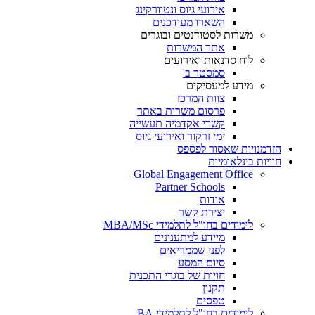
אירועי גיוס ונטוורקינג
השארו מעודכנים
משרות לסטודנטים ובוגרים
אתר המשרות
לוח סדנאות ואירועים
סמסטר ב'
מידע למעסיקים
צוות המרכז
פרסום משרות באתר
קשרי אקדמיה תעשייה
ימי זרקור ואירועי גיוס
הזדמנויות שאסור לפספס
חוויות בינלאומיות
Global Engagement Office
Partner Schools
אודות
יצירת קשר
לימודים בחו"ל לתלמידי MBA/MSc
מיידע למתענינים
לפני שממריאים
סיום המסע
חויות של בוגרי התכנית
תקנון
טפסים
לימודים בחו"ל לתלמידי BA