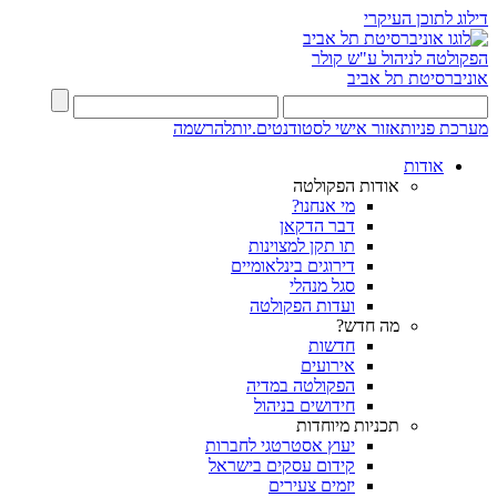
דילוג לתוכן העיקרי
הפקולטה לניהול ע"ש קולר
אוניברסיטת תל אביב
מערכת פניות
אזור אישי לסטודנטים.יות
להרשמה
אודות
אודות הפקולטה
מי אנחנו?
דבר הדקאן
תו תקן למצוינות
דירוגים בינלאומיים
סגל מנהלי
ועדות הפקולטה
מה חדש?
חדשות
אירועים
הפקולטה במדיה
חידושים בניהול
תכניות מיוחדות
יעוץ אסטרטגי לחברות
קידום עסקים בישראל
יזמים צעירים