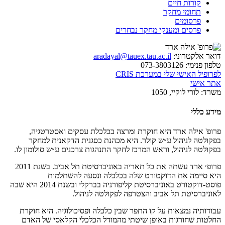
קורות חיים
תחומי מחקר
פרסומים
פרסים ומענקי מחקר נבחרים
דואר אלקטרוני:
aradayal@tauex.tau.ac.il
טלפון פנימי:
073-3803126
לפרופיל האישי שלי במערכת CRIS
אתר אישי
משרד:
לורי לוקיי, 1050
מידע כללי
פרופ' אילה ארד היא חוקרת ומרצה בכלכלת עסקים ואסטרטגיה,
בפקולטה לניהול ע״ש קולר. היא מכהנת כסגנית הדקאנית למחקר
בפקולטה לניהול, וראש המרכז לחקר התנהגות צרכנים ע״ש סולומון לו.
פרופ׳ ארד עשתה את כל תאריה באוניברסיטת תל אביב. בשנת 2011
היא סיימה את הדוקטורט שלה בכלכלה ונסעה להשתלמות
פוסט-דוקטורט באוניברסיטת קליפורניה בברקלי ובשנת 2014 היא שבה
לאוניברסיטת תל אביב והצטרפה לפקולטה לניהול.
עבודותיה נמצאות על קו התפר שבין כלכלה ופסיכולוגיה. היא חוקרת
החלטות שחורגות באופן שיטתי מהמודל הכלכלי הקלאסי של האדם