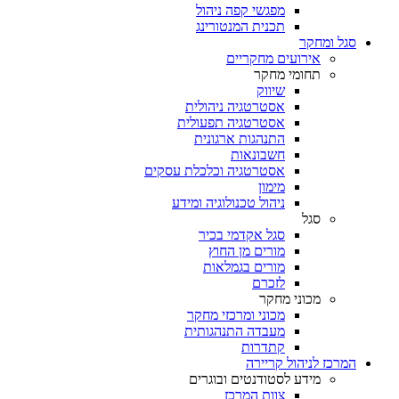
מפגשי קפה ניהול
תכנית המנטורינג
סגל ומחקר
אירועים מחקריים
תחומי מחקר
שיווק
אסטרטגיה ניהולית
אסטרטגיה תפעולית
התנהגות ארגונית
חשבונאות
אסטרטגיה וכלכלת עסקים
מימון
ניהול טכנולוגיה ומידע
סגל
סגל אקדמי בכיר
מורים מן החוץ
מורים בגמלאות
לזכרם
מכוני מחקר
מכוני ומרכזי מחקר
מעבדה התנהגותית
קתדרות
המרכז לניהול קריירה
מידע לסטודנטים ובוגרים
צוות המרכז