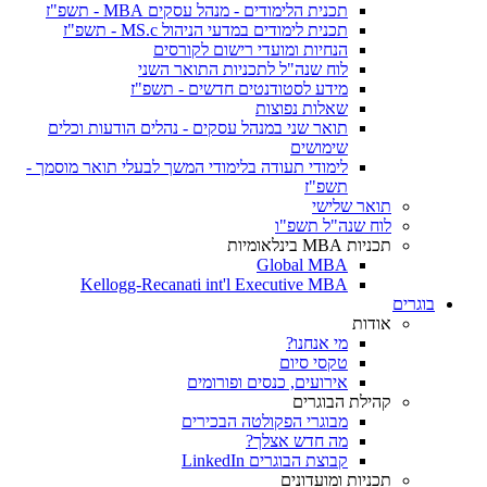
תכנית הלימודים - מנהל עסקים MBA - תשפ"ז
תכנית לימודים במדעי הניהול MS.c - תשפ"ז
הנחיות ומועדי רישום לקורסים
לוח שנה"ל לתכניות התואר השני
מידע לסטודנטים חדשים - תשפ"ז
שאלות נפוצות
תואר שני במנהל עסקים - נהלים הודעות וכלים
שימושים
לימודי תעודה בלימודי המשך לבעלי תואר מוסמך -
תשפ"ז
תואר שלישי
לוח שנה"ל תשפ"ו
תכניות MBA בינלאומיות
Global MBA
Kellogg-Recanati int'l Executive MBA
בוגרים
אודות
מי אנחנו?
טקסי סיום
אירועים, כנסים ופורומים
קהילת הבוגרים
מבוגרי הפקולטה הבכירים
מה חדש אצלך?
קבוצת הבוגרים LinkedIn
תכניות ומועדונים