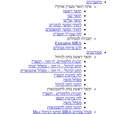
מתעניינים
איזה תואר מעניין אותך?
תואר ראשון
תואר שני
תואר שלישי
לימודי המשך לבוגרים
לימודי המשך למוסמכים
לוח שנה"ל תשפ"ה
תכניות למנהלים
Executive MBA
להב פיתוח מנהלים
סטודנטים
תואר ראשון בחוג לניהול
תכנית הלימודים- דו חוגי - תשפ"ז
החוג לניהול – דו חוגי – מסלול יזמות
החוג לניהול – דו חוגי – מסלול אקטואריה
לוח בחינות תשפ"ו
מסלול מואץ
תקנון החוג לניהול
תואר ראשון בחוג לחשבונאות
תכניות הלימודים - תשפ"ז
לוח בחינות תשפו
מסלול מואץ
תקנון החוג לחשבונאות
מנהל עסקים MBA ומדעי הניהול Ms.c