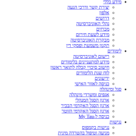
מידע כללי
יצירת קשר ודרכי הגעה
אלפון
דרושים
נהלי האוניברסיטה
מכרזים
מידע לשעת חירום
מבקרת האוניברסיטה
תקנון משמעת ופסקי דין
לימודים
רישום לאוניברסיטה
מידע למתעניינים בלימודים
חישוב סיכויי קבלה לתואר ראשון
לוח שנת הלימודים
ידיעונים
כניסה לאזור האישי
סגל ומינהלה
אגפים ומשרדי מינהלה
ארגון הסגל המנהלי
ארגון הסגל האקדמי הבכיר
ארגון הסגל האקדמי הזוטר
כניסה ל-My Tau
נגישות
נגישות בקמפוס
מניעה וטיפול בהטרדה מינית