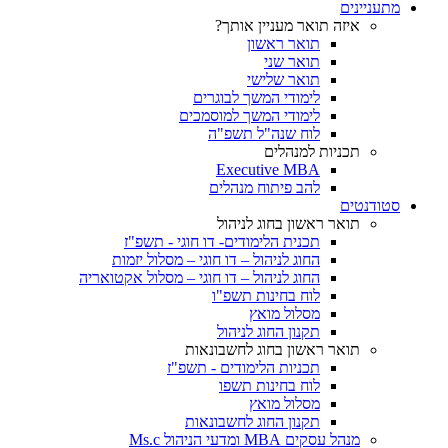
מתעניינים
איזה תואר מעניין אותך?
תואר ראשון
תואר שני
תואר שלישי
לימודי המשך לבוגרים
לימודי המשך למוסמכים
לוח שנה"ל תשפ"ה
תכניות למנהלים
Executive MBA
להב פיתוח מנהלים
סטודנטים
תואר ראשון בחוג לניהול
תכנית הלימודים- דו חוגי - תשפ"ז
החוג לניהול – דו חוגי – מסלול יזמות
החוג לניהול – דו חוגי – מסלול אקטואריה
לוח בחינות תשפ"ו
מסלול מואץ
תקנון החוג לניהול
תואר ראשון בחוג לחשבונאות
תכניות הלימודים - תשפ"ז
לוח בחינות תשפו
מסלול מואץ
תקנון החוג לחשבונאות
מנהל עסקים MBA ומדעי הניהול Ms.c