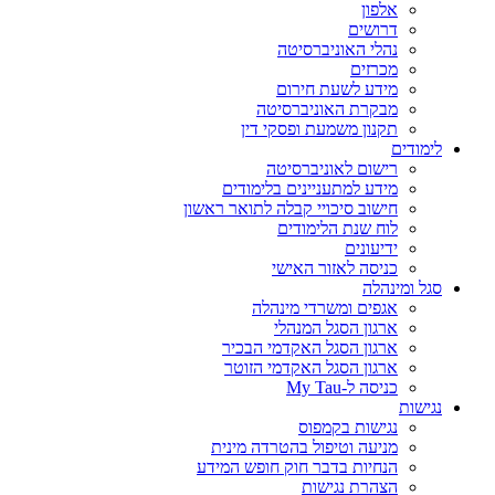
אלפון
דרושים
נהלי האוניברסיטה
מכרזים
מידע לשעת חירום
מבקרת האוניברסיטה
תקנון משמעת ופסקי דין
לימודים
רישום לאוניברסיטה
מידע למתעניינים בלימודים
חישוב סיכויי קבלה לתואר ראשון
לוח שנת הלימודים
ידיעונים
כניסה לאזור האישי
סגל ומינהלה
אגפים ומשרדי מינהלה
ארגון הסגל המנהלי
ארגון הסגל האקדמי הבכיר
ארגון הסגל האקדמי הזוטר
כניסה ל-My Tau
נגישות
נגישות בקמפוס
מניעה וטיפול בהטרדה מינית
הנחיות בדבר חוק חופש המידע
הצהרת נגישות