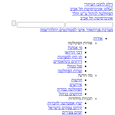
דילוג לתוכן העיקרי
הפקולטה לניהול ע"ש קולר
אוניברסיטת תל אביב
מערכת פניות
אזור אישי לסטודנטים.יות
להרשמה
אודות
אודות הפקולטה
מי אנחנו?
דבר הדקאן
תו תקן למצוינות
דירוגים בינלאומיים
סגל מנהלי
ועדות הפקולטה
מה חדש?
חדשות
אירועים
הפקולטה במדיה
חידושים בניהול
תכניות מיוחדות
יעוץ אסטרטגי לחברות
קידום עסקים בישראל
יזמים צעירים