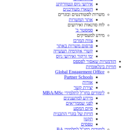
אירועי גיוס ונטוורקינג
השארו מעודכנים
משרות לסטודנטים ובוגרים
אתר המשרות
לוח סדנאות ואירועים
סמסטר ב'
מידע למעסיקים
צוות המרכז
פרסום משרות באתר
קשרי אקדמיה תעשייה
ימי זרקור ואירועי גיוס
הזדמנויות שאסור לפספס
חוויות בינלאומיות
Global Engagement Office
Partner Schools
אודות
יצירת קשר
לימודים בחו"ל לתלמידי MBA/MSc
מיידע למתענינים
לפני שממריאים
סיום המסע
חויות של בוגרי התכנית
תקנון
טפסים
לימודים בחו"ל לתלמידי BA