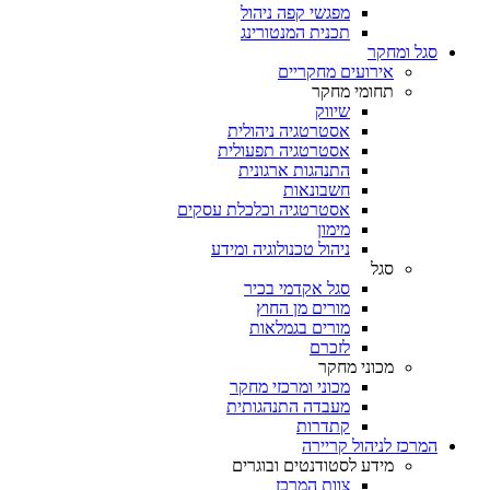
מפגשי קפה ניהול
תכנית המנטורינג
סגל ומחקר
אירועים מחקריים
תחומי מחקר
שיווק
אסטרטגיה ניהולית
אסטרטגיה תפעולית
התנהגות ארגונית
חשבונאות
אסטרטגיה וכלכלת עסקים
מימון
ניהול טכנולוגיה ומידע
סגל
סגל אקדמי בכיר
מורים מן החוץ
מורים בגמלאות
לזכרם
מכוני מחקר
מכוני ומרכזי מחקר
מעבדה התנהגותית
קתדרות
המרכז לניהול קריירה
מידע לסטודנטים ובוגרים
צוות המרכז