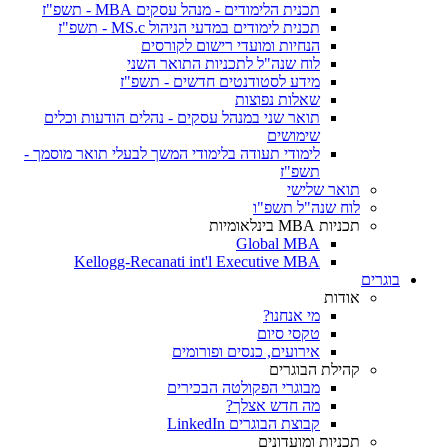
תכנית הלימודים - מנהל עסקים MBA - תשפ"ז
תכנית לימודים במדעי הניהול MS.c - תשפ"ז
הנחיות ומועדי רישום לקורסים
לוח שנה"ל לתכניות התואר השני
מידע לסטודנטים חדשים - תשפ"ז
שאלות נפוצות
תואר שני במנהל עסקים - נהלים הודעות וכלים
שימושים
לימודי תעודה בלימודי המשך לבעלי תואר מוסמך -
תשפ"ז
תואר שלישי
לוח שנה"ל תשפ"ו
תכניות MBA בינלאומיות
Global MBA
Kellogg-Recanati int'l Executive MBA
בוגרים
אודות
מי אנחנו?
טקסי סיום
אירועים, כנסים ופורומים
קהילת הבוגרים
מבוגרי הפקולטה הבכירים
מה חדש אצלך?
קבוצת הבוגרים LinkedIn
תכניות ומועדונים