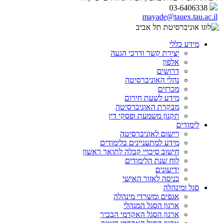
03-6406338
mayade@tauex.tau.ac.il
מידע כללי
יצירת קשר ודרכי הגעה
אלפון
דרושים
נהלי האוניברסיטה
מכרזים
מידע לשעת חירום
מבקרת האוניברסיטה
תקנון משמעת ופסקי דין
לימודים
רישום לאוניברסיטה
מידע למתעניינים בלימודים
חישוב סיכויי קבלה לתואר ראשון
לוח שנת הלימודים
ידיעונים
כניסה לאזור האישי
סגל ומינהלה
אגפים ומשרדי מינהלה
ארגון הסגל המנהלי
ארגון הסגל האקדמי הבכיר