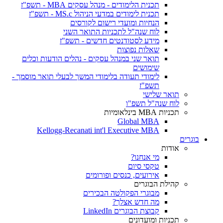
תכנית הלימודים - מנהל עסקים MBA - תשפ"ז
תכנית לימודים במדעי הניהול MS.c - תשפ"ז
הנחיות ומועדי רישום לקורסים
לוח שנה"ל לתכניות התואר השני
מידע לסטודנטים חדשים - תשפ"ז
שאלות נפוצות
תואר שני במנהל עסקים - נהלים הודעות וכלים
שימושים
לימודי תעודה בלימודי המשך לבעלי תואר מוסמך -
תשפ"ז
תואר שלישי
לוח שנה"ל תשפ"ו
תכניות MBA בינלאומיות
Global MBA
Kellogg-Recanati int'l Executive MBA
בוגרים
אודות
מי אנחנו?
טקסי סיום
אירועים, כנסים ופורומים
קהילת הבוגרים
מבוגרי הפקולטה הבכירים
מה חדש אצלך?
קבוצת הבוגרים LinkedIn
תכניות ומועדונים