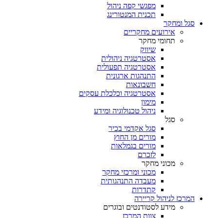
מפגשי קפה ניהול
תכנית המנטורינג
סגל ומחקר
אירועים מחקריים
תחומי מחקר
שיווק
אסטרטגיה ניהולית
אסטרטגיה תפעולית
התנהגות ארגונית
חשבונאות
אסטרטגיה וכלכלת עסקים
מימון
ניהול טכנולוגיה ומידע
סגל
סגל אקדמי בכיר
מורים מן החוץ
מורים בגמלאות
לזכרם
מכוני מחקר
מכוני ומרכזי מחקר
מעבדה התנהגותית
קתדרות
המרכז לניהול קריירה
מידע לסטודנטים ובוגרים
צוות המרכז