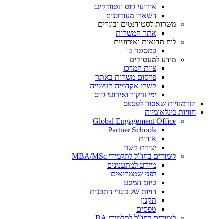
אירועי גיוס ונטוורקינג
השארו מעודכנים
משרות לסטודנטים ובוגרים
אתר המשרות
לוח סדנאות ואירועים
סמסטר ב'
מידע למעסיקים
צוות המרכז
פרסום משרות באתר
קשרי אקדמיה תעשייה
ימי זרקור ואירועי גיוס
הזדמנויות שאסור לפספס
חוויות בינלאומיות
Global Engagement Office
Partner Schools
אודות
יצירת קשר
לימודים בחו"ל לתלמידי MBA/MSc
מיידע למתענינים
לפני שממריאים
סיום המסע
חויות של בוגרי התכנית
תקנון
טפסים
לימודים בחו"ל לתלמידי BA