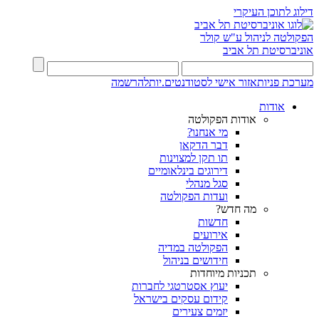
דילוג לתוכן העיקרי
הפקולטה לניהול ע"ש קולר
אוניברסיטת תל אביב
מערכת פניות
אזור אישי לסטודנטים.יות
להרשמה
אודות
אודות הפקולטה
מי אנחנו?
דבר הדקאן
תו תקן למצוינות
דירוגים בינלאומיים
סגל מנהלי
ועדות הפקולטה
מה חדש?
חדשות
אירועים
הפקולטה במדיה
חידושים בניהול
תכניות מיוחדות
יעוץ אסטרטגי לחברות
קידום עסקים בישראל
יזמים צעירים