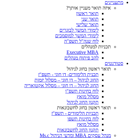
מתעניינים
איזה תואר מעניין אותך?
תואר ראשון
תואר שני
תואר שלישי
לימודי המשך לבוגרים
לימודי המשך למוסמכים
לוח שנה"ל תשפ"ה
תכניות למנהלים
Executive MBA
להב פיתוח מנהלים
סטודנטים
תואר ראשון בחוג לניהול
תכנית הלימודים- דו חוגי - תשפ"ז
החוג לניהול – דו חוגי – מסלול יזמות
החוג לניהול – דו חוגי – מסלול אקטואריה
לוח בחינות תשפ"ו
מסלול מואץ
תקנון החוג לניהול
תואר ראשון בחוג לחשבונאות
תכניות הלימודים - תשפ"ז
לוח בחינות תשפו
מסלול מואץ
תקנון החוג לחשבונאות
מנהל עסקים MBA ומדעי הניהול Ms.c