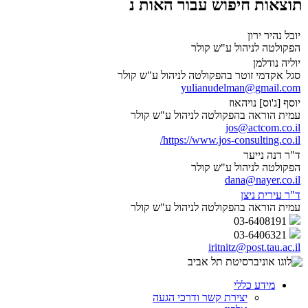
תוצאות חיפוש עבור האות נ
יובל נהיר ירון
הפקולטה לניהול ע"ש קולר
יוליה נודלמן
סגל אקדמי זוטר בהפקולטה לניהול ע"ש קולר
yulianudelman@gmail.com
יוסף [ג'וס] נויהאוז
עמית הוראה בהפקולטה לניהול ע"ש קולר
jos@actcom.co.il
https://www.jos-consulting.co.il/
ד"ר דנה נייער
הפקולטה לניהול ע"ש קולר
dana@nayer.co.il
ד"ר עירית ניצן
עמית הוראה בהפקולטה לניהול ע"ש קולר
03-6408191
03-6406321
iritnitz@post.tau.ac.il
מידע כללי
יצירת קשר ודרכי הגעה