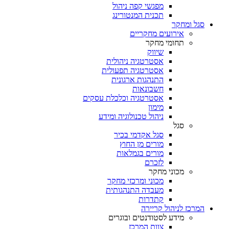
מפגשי קפה ניהול
תכנית המנטורינג
סגל ומחקר
אירועים מחקריים
תחומי מחקר
שיווק
אסטרטגיה ניהולית
אסטרטגיה תפעולית
התנהגות ארגונית
חשבונאות
אסטרטגיה וכלכלת עסקים
מימון
ניהול טכנולוגיה ומידע
סגל
סגל אקדמי בכיר
מורים מן החוץ
מורים בגמלאות
לזכרם
מכוני מחקר
מכוני ומרכזי מחקר
מעבדה התנהגותית
קתדרות
המרכז לניהול קריירה
מידע לסטודנטים ובוגרים
צוות המרכז