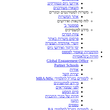
אירועי גיוס ונטוורקינג
השארו מעודכנים
משרות לסטודנטים ובוגרים
אתר המשרות
לוח סדנאות ואירועים
סמסטר ב'
מידע למעסיקים
צוות המרכז
פרסום משרות באתר
קשרי אקדמיה תעשייה
ימי זרקור ואירועי גיוס
הזדמנויות שאסור לפספס
חוויות בינלאומיות
Global Engagement Office
Partner Schools
אודות
יצירת קשר
לימודים בחו"ל לתלמידי MBA/MSc
מיידע למתענינים
לפני שממריאים
סיום המסע
חויות של בוגרי התכנית
תקנון
טפסים
לימודים בחו"ל לתלמידי BA