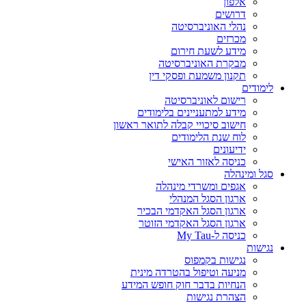
אלפון
דרושים
נהלי האוניברסיטה
מכרזים
מידע לשעת חירום
מבקרת האוניברסיטה
תקנון משמעת ופסקי דין
לימודים
רישום לאוניברסיטה
מידע למתעניינים בלימודים
חישוב סיכויי קבלה לתואר ראשון
לוח שנת הלימודים
ידיעונים
כניסה לאזור האישי
סגל ומינהלה
אגפים ומשרדי מינהלה
ארגון הסגל המנהלי
ארגון הסגל האקדמי הבכיר
ארגון הסגל האקדמי הזוטר
כניסה ל-My Tau
נגישות
נגישות בקמפוס
מניעה וטיפול בהטרדה מינית
הנחיות בדבר חוק חופש המידע
הצהרת נגישות