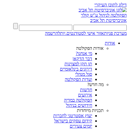
דילוג לתוכן העיקרי
הפקולטה לניהול ע"ש קולר
אוניברסיטת תל אביב
מערכת פניות
אזור אישי לסטודנטים.יות
להרשמה
אודות
אודות הפקולטה
מי אנחנו?
דבר הדקאן
תו תקן למצוינות
דירוגים בינלאומיים
סגל מנהלי
ועדות הפקולטה
מה חדש?
חדשות
אירועים
הפקולטה במדיה
חידושים בניהול
תכניות מיוחדות
יעוץ אסטרטגי לחברות
קידום עסקים בישראל
יזמים צעירים