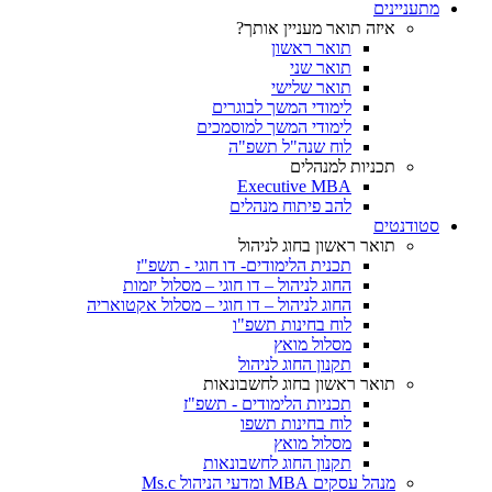
מתעניינים
איזה תואר מעניין אותך?
תואר ראשון
תואר שני
תואר שלישי
לימודי המשך לבוגרים
לימודי המשך למוסמכים
לוח שנה"ל תשפ"ה
תכניות למנהלים
Executive MBA
להב פיתוח מנהלים
סטודנטים
תואר ראשון בחוג לניהול
תכנית הלימודים- דו חוגי - תשפ"ז
החוג לניהול – דו חוגי – מסלול יזמות
החוג לניהול – דו חוגי – מסלול אקטואריה
לוח בחינות תשפ"ו
מסלול מואץ
תקנון החוג לניהול
תואר ראשון בחוג לחשבונאות
תכניות הלימודים - תשפ"ז
לוח בחינות תשפו
מסלול מואץ
תקנון החוג לחשבונאות
מנהל עסקים MBA ומדעי הניהול Ms.c