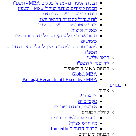
תכנית הלימודים - מנהל עסקים MBA - תשפ"ז
תכנית לימודים במדעי הניהול MS.c - תשפ"ז
הנחיות ומועדי רישום לקורסים
לוח שנה"ל לתכניות התואר השני
מידע לסטודנטים חדשים - תשפ"ז
שאלות נפוצות
תואר שני במנהל עסקים - נהלים הודעות וכלים
שימושים
לימודי תעודה בלימודי המשך לבעלי תואר מוסמך -
תשפ"ז
תואר שלישי
לוח שנה"ל תשפ"ו
תכניות MBA בינלאומיות
Global MBA
Kellogg-Recanati int'l Executive MBA
בוגרים
אודות
מי אנחנו?
טקסי סיום
אירועים, כנסים ופורומים
קהילת הבוגרים
מבוגרי הפקולטה הבכירים
מה חדש אצלך?
קבוצת הבוגרים LinkedIn
תכניות ומועדונים