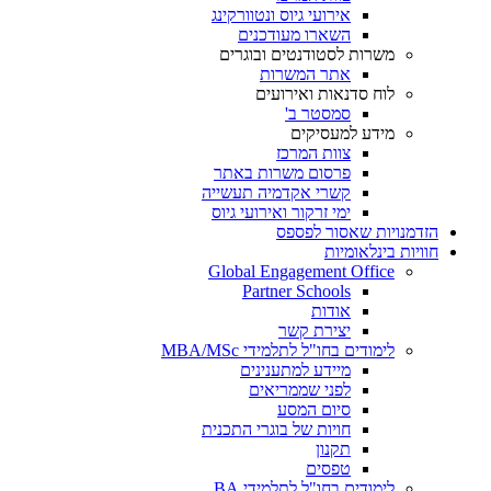
אירועי גיוס ונטוורקינג
השארו מעודכנים
משרות לסטודנטים ובוגרים
אתר המשרות
לוח סדנאות ואירועים
סמסטר ב'
מידע למעסיקים
צוות המרכז
פרסום משרות באתר
קשרי אקדמיה תעשייה
ימי זרקור ואירועי גיוס
הזדמנויות שאסור לפספס
חוויות בינלאומיות
Global Engagement Office
Partner Schools
אודות
יצירת קשר
לימודים בחו"ל לתלמידי MBA/MSc
מיידע למתענינים
לפני שממריאים
סיום המסע
חויות של בוגרי התכנית
תקנון
טפסים
לימודים בחו"ל לתלמידי BA