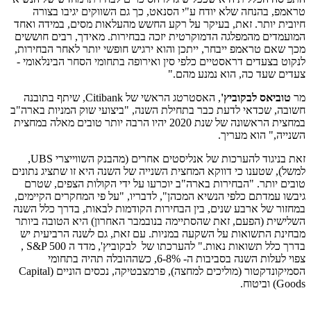
טראמפ, בהנחה שלא יודח ע"י הסנאט, כך גם השווקים יגיבו בצורה
חיובית יותר. זאת, בעיקר על רקע החשש מהעלאות מסים, במידה ואחד
המועמדים מהמפלגה הדמוקרטית יזכה בבחירות. מאידך, רבים חוששים
מכך שאם טראמפ ייבחר, ייתכן והוא ירגיש חופשי יותר לאחר הבחירות,
לנקוט בצעדים דראסטיים כלפי סין ואירופה בתחומי הסחר הבינלאומי -
צעדים שעד כה, הוא נמנע מהם."
מר
טוביאס לבקוביץ'
, האסטרטג הראשי של
Citibank
, שיתף בתובנה
חשובה, שכדאי לדעת כבר בתחילת השנה, "ביצועי שוק המניות בארה"ב
במחצית הראשונה של שנת 2020 יהיו הרבה יותר טובים מאלה במחצית
השנייה," הוא מעריך.
זאת בניגוד להערכות של אנליסטים אחרים (מהבנק השווייצרי
UBS
,
למשל), שטענו כי דווקא המחצית השנייה של השנה היא זו שתציג נתונים
טובים יותר. "הבחירות בארה"ב יוכרעו על ידי הקולות הצפים, שטרם
גיבשו עמדתם כלפי הנשיא המכהן", לדבריו, "על פי המחקרים הקיימים,
במחזור של ארבע שנים, בין הבחירות הקודמות לבאות, בדרך כלל השנה
השלישית (הפעם, זאת שהסתיימה בנובמבר האחרון) היא הטובה ביותר
מבחינת התשואות על השקעה במניות. עם זאת, גם לשנה הרביעית יש
בדרך כלל תשואות נאות." להערכתו של לבקוביץ', מדד ה
S&P 500
,
צפוי לעלות השנה בסביבות ה- 6-8%, כשההובלה תהיה בתחומי
הסמיקונדקטור (מוליכים למחצה), פרמצבטיקה, נכסים הוניים (
Capital
Goods
) וביטוח.