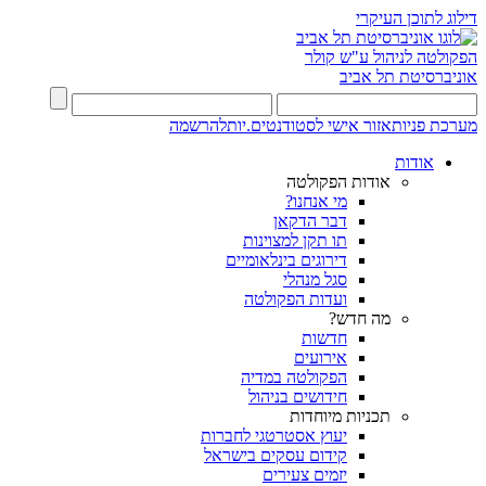
דילוג לתוכן העיקרי
הפקולטה לניהול ע"ש קולר
אוניברסיטת תל אביב
מערכת פניות
אזור אישי לסטודנטים.יות
להרשמה
אודות
אודות הפקולטה
מי אנחנו?
דבר הדקאן
תו תקן למצוינות
דירוגים בינלאומיים
סגל מנהלי
ועדות הפקולטה
מה חדש?
חדשות
אירועים
הפקולטה במדיה
חידושים בניהול
תכניות מיוחדות
יעוץ אסטרטגי לחברות
קידום עסקים בישראל
יזמים צעירים