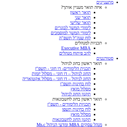
מתעניינים
איזה תואר מעניין אותך?
תואר ראשון
תואר שני
תואר שלישי
לימודי המשך לבוגרים
לימודי המשך למוסמכים
לוח שנה"ל תשפ"ה
תכניות למנהלים
Executive MBA
להב פיתוח מנהלים
סטודנטים
תואר ראשון בחוג לניהול
תכנית הלימודים- דו חוגי - תשפ"ז
החוג לניהול – דו חוגי – מסלול יזמות
החוג לניהול – דו חוגי – מסלול אקטואריה
לוח בחינות תשפ"ו
מסלול מואץ
תקנון החוג לניהול
תואר ראשון בחוג לחשבונאות
תכניות הלימודים - תשפ"ז
לוח בחינות תשפו
מסלול מואץ
תקנון החוג לחשבונאות
מנהל עסקים MBA ומדעי הניהול Ms.c