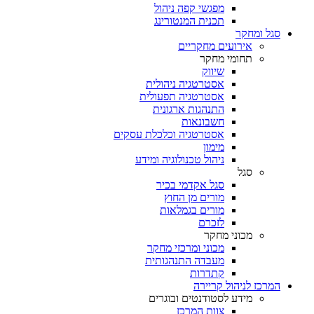
מפגשי קפה ניהול
תכנית המנטורינג
סגל ומחקר
אירועים מחקריים
תחומי מחקר
שיווק
אסטרטגיה ניהולית
אסטרטגיה תפעולית
התנהגות ארגונית
חשבונאות
אסטרטגיה וכלכלת עסקים
מימון
ניהול טכנולוגיה ומידע
סגל
סגל אקדמי בכיר
מורים מן החוץ
מורים בגמלאות
לזכרם
מכוני מחקר
מכוני ומרכזי מחקר
מעבדה התנהגותית
קתדרות
המרכז לניהול קריירה
מידע לסטודנטים ובוגרים
צוות המרכז