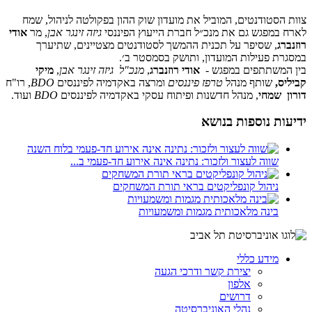
צוות הסטודנטים, המוביל את מועדון שוק ההון בפקולטה לניהול, שמח
לארח במפגש גם את מנכ״ל חברת הייעוץ הפיננסי
גיזה זינגר אבן
, מר
אודי
רוזנברג
, שסיפר על תכנית ההמשך לסטודנטים מצטיינים, שתיערך
במסגרת פעילות המועדון, ותושק בסמסטר ב׳.
בין המשתתפים במפגש -
אודי רוזנברג
,
מנכ"ל גיזה זינגר אבן
,
מיקי
קביליס,
שותף מנהל
טרפז פיננסים
ומרצה באקדמיה לפיננסים
BDO
, רו"ח
דורון שמחי
, מנהל חדשנות ופיתוח עסקי באקדמיה לפיננסים
BDO
ועוד.
ידיעות נוספות בנושא
שווה לעצור ולזכור: נתינה אינה אירוע חד-פעמי ב...
ניהול קונפליקטים בראי תורת המשחקים
בינה מלאכותית מגמות ומשמעויות
מידע כללי
יצירת קשר ודרכי הגעה
אלפון
דרושים
נהלי האוניברסיטה