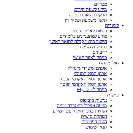
מכרזים
מידע לשעת חירום
מבקרת האוניברסיטה
תקנון משמעת ופסקי דין
לימודים
רישום לאוניברסיטה
מידע למתעניינים בלימודים
חישוב סיכויי קבלה לתואר ראשון
לוח שנת הלימודים
ידיעונים
כניסה לאזור האישי
סגל ומינהלה
אגפים ומשרדי מינהלה
ארגון הסגל המנהלי
ארגון הסגל האקדמי הבכיר
ארגון הסגל האקדמי הזוטר
כניסה ל-My Tau
נגישות
נגישות בקמפוס
מניעה וטיפול בהטרדה מינית
הנחיות בדבר חוק חופש המידע
הצהרת נגישות
הגנת הפרטיות
תנאי שימוש