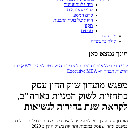
מידע למתעניינים
לפני שממראים
סיום המסע
חויות של בוגרי התכנית
תקנון
טפסים
צרו קשר
קולר בתעשייה
הינך נמצא כאן
לדף הבית של אוניברסיטת תל אביב
»
הפקולטה לניהול ע"ש קולר
»
חדשות תכנית ה- Executive MBA
מפגש מועדון שוק ההון עסק
בתחזיות לשוק המניות בארה"ב,
לקראת שנת בחירות לנשיאות
מועדון שוק ההון בפקולטה לניהול אירח שני מוחות כלכליים גדולים
במפגש אחד, שעסק במגמות ותחזיות בשוק ההון ב-2020.