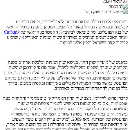
22 ינואר 2020
בהרצאת אורח כפולה התארחו פרופ' ליאו ליידרמן, מרצה בביה"ס
לכלכלה ובפקולטה לניהול באוני' תל אביב, המכהן כיועץ הכלכלי הראשי
של בנק הפועלים, ומר טוביאס לבקוביץ', האסטרטג הראשי של
Citibank
ואחד האסטרטגים המובילים בארה"ב לשוק המניות האמריקאי, שהגיע
לביקור קצר בישראל וקפץ אלינו לביקור.
במפגש של מועדון שוק ההון, בנושא שוק המניות וכלכלת ארה"ב בשנה
הקרובה, שנערך השבוע בפקולטה לניהול, אמר
פרופ' ליידרמן
שהשנה
צפויה כלכלת ארה"ב להמשיך להיות מנוע הצמיחה הגלובלי העיקרי, מתוך
המשקים המפותחים. ההובלה של ארה"ב, על פי ליידרמן, היא גם בתחום
הפיננסי, כאשר מדדי המניות המובילים באירופה ובאסיה מגיבים, בדרך
כלל בפיגור, להתפתחויות במדדים בארה"ב.
לדברי פרופ' ליידרמן, מצב שוק ההון האמריקאי טוב מתמיד והתחזית כעת
אופטימית, אם כי הקונצנזוס הוא שיש להנמיך ציפיות לגבי שיעור
התשואה השנה, על רקע רמות המחירים הגבוהות. ארה"ב, למעשה,
נמצאת היום במה שמוגדר כשוק השוורים הממושך ביותר בהיסטוריה
הפיננסית של המדינה, מאז 2009. "מוקדם עדיין לקבוע כיצד תשפיע
אי-הוודאות לגבי הבחירות, שיתקיימו בתחילת נובמבר השנה. מצד אחד,
התפיסה הכללית היא שככל שיגדלו הסיכויים לבחירתו מחדש של הנשיא