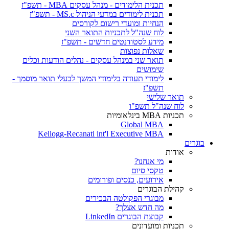
תכנית הלימודים - מנהל עסקים MBA - תשפ"ז
תכנית לימודים במדעי הניהול MS.c - תשפ"ז
הנחיות ומועדי רישום לקורסים
לוח שנה"ל לתכניות התואר השני
מידע לסטודנטים חדשים - תשפ"ז
שאלות נפוצות
תואר שני במנהל עסקים - נהלים הודעות וכלים
שימושים
לימודי תעודה בלימודי המשך לבעלי תואר מוסמך -
תשפ"ז
תואר שלישי
לוח שנה"ל תשפ"ו
תכניות MBA בינלאומיות
Global MBA
Kellogg-Recanati int'l Executive MBA
בוגרים
אודות
מי אנחנו?
טקסי סיום
אירועים, כנסים ופורומים
קהילת הבוגרים
מבוגרי הפקולטה הבכירים
מה חדש אצלך?
קבוצת הבוגרים LinkedIn
תכניות ומועדונים