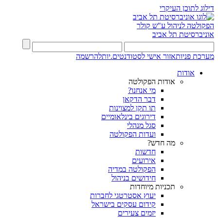
דילוג לתוכן העיקרי
הפקולטה לניהול ע"ש קולר
אוניברסיטת תל אביב
מערכת פניות
אזור אישי לסטודנטים.יות
להרשמה
אודות
אודות הפקולטה
מי אנחנו?
דבר הדקאן
תו תקן למצוינות
דירוגים בינלאומיים
סגל מנהלי
ועדות הפקולטה
מה חדש?
חדשות
אירועים
הפקולטה במדיה
חידושים בניהול
תכניות מיוחדות
יעוץ אסטרטגי לחברות
קידום עסקים בישראל
יזמים צעירים