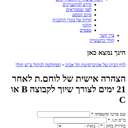
מידע למתעניינים
לפני שממראים
סיום המסע
חויות של בוגרי התכנית
תקנון
טפסים
צרו קשר
קולר בתעשייה
הינך נמצא כאן
לדף הבית של אוניברסיטת תל אביב
»
הפקולטה לניהול ע"ש קולר
הצהרה אישית של לוחם.ת לאחר
21 ימים לצורך שיוך לקבוצה B או
C
שם פרטי ומשפחה
*
מ"ס ת.ז.
*
בחירת בחוג :
*