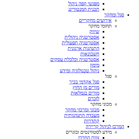
מפגשי קפה ניהול
תכנית המנטורינג
סגל ומחקר
אירועים מחקריים
תחומי מחקר
שיווק
אסטרטגיה ניהולית
אסטרטגיה תפעולית
התנהגות ארגונית
חשבונאות
אסטרטגיה וכלכלת עסקים
מימון
ניהול טכנולוגיה ומידע
סגל
סגל אקדמי בכיר
מורים מן החוץ
מורים בגמלאות
לזכרם
מכוני מחקר
מכוני ומרכזי מחקר
מעבדה התנהגותית
קתדרות
המרכז לניהול קריירה
מידע לסטודנטים ובוגרים
צוות המרכז