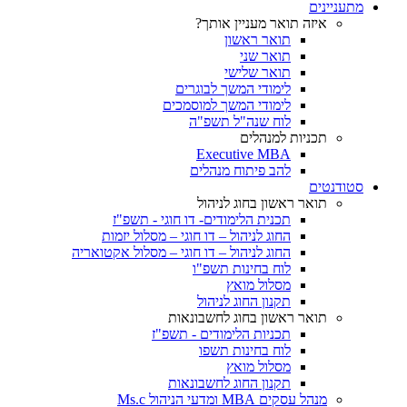
מתעניינים
איזה תואר מעניין אותך?
תואר ראשון
תואר שני
תואר שלישי
לימודי המשך לבוגרים
לימודי המשך למוסמכים
לוח שנה"ל תשפ"ה
תכניות למנהלים
Executive MBA
להב פיתוח מנהלים
סטודנטים
תואר ראשון בחוג לניהול
תכנית הלימודים- דו חוגי - תשפ"ז
החוג לניהול – דו חוגי – מסלול יזמות
החוג לניהול – דו חוגי – מסלול אקטואריה
לוח בחינות תשפ"ו
מסלול מואץ
תקנון החוג לניהול
תואר ראשון בחוג לחשבונאות
תכניות הלימודים - תשפ"ז
לוח בחינות תשפו
מסלול מואץ
תקנון החוג לחשבונאות
מנהל עסקים MBA ומדעי הניהול Ms.c