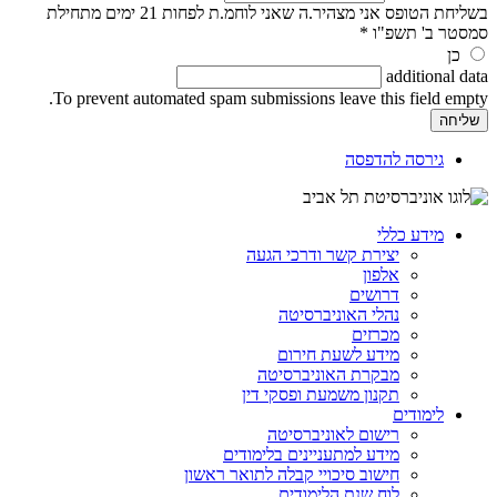
בשליחת הטופס אני מצהיר.ה שאני לוחמ.ת לפחות 21 ימים מתחילת
סמסטר ב' תשפ"ו
*
כן
additional data
To prevent automated spam submissions leave this field empty.
גירסה להדפסה
מידע כללי
יצירת קשר ודרכי הגעה
אלפון
דרושים
נהלי האוניברסיטה
מכרזים
מידע לשעת חירום
מבקרת האוניברסיטה
תקנון משמעת ופסקי דין
לימודים
רישום לאוניברסיטה
מידע למתעניינים בלימודים
חישוב סיכויי קבלה לתואר ראשון
לוח שנת הלימודים