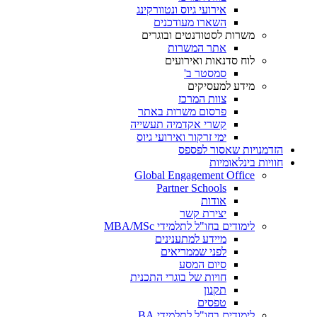
אירועי גיוס ונטוורקינג
השארו מעודכנים
משרות לסטודנטים ובוגרים
אתר המשרות
לוח סדנאות ואירועים
סמסטר ב'
מידע למעסיקים
צוות המרכז
פרסום משרות באתר
קשרי אקדמיה תעשייה
ימי זרקור ואירועי גיוס
הזדמנויות שאסור לפספס
חוויות בינלאומיות
Global Engagement Office
Partner Schools
אודות
יצירת קשר
לימודים בחו"ל לתלמידי MBA/MSc
מיידע למתענינים
לפני שממריאים
סיום המסע
חויות של בוגרי התכנית
תקנון
טפסים
לימודים בחו"ל לתלמידי BA