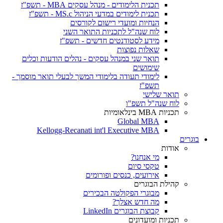
תכנית הלימודים - מנהל עסקים MBA - תשפ"ז
תכנית לימודים במדעי הניהול MS.c - תשפ"ז
הנחיות ומועדי רישום לקורסים
לוח שנה"ל לתכניות התואר השני
מידע לסטודנטים חדשים - תשפ"ז
שאלות נפוצות
תואר שני במנהל עסקים - נהלים הודעות וכלים
שימושים
לימודי תעודה בלימודי המשך לבעלי תואר מוסמך -
תשפ"ז
תואר שלישי
לוח שנה"ל תשפ"ו
תכניות MBA בינלאומיות
Global MBA
Kellogg-Recanati int'l Executive MBA
בוגרים
אודות
מי אנחנו?
טקסי סיום
אירועים, כנסים ופורומים
קהילת הבוגרים
מבוגרי הפקולטה הבכירים
מה חדש אצלך?
קבוצת הבוגרים LinkedIn
תכניות ומועדונים