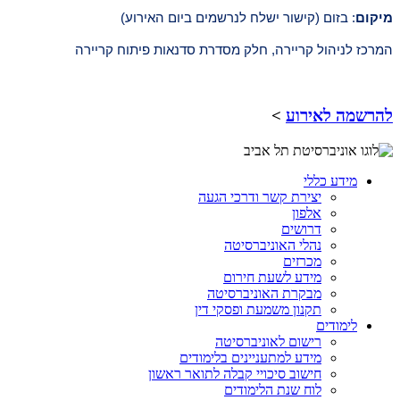
מיקום
: ב
זום (קישור ישלח לנרשמים ביום האירוע)
המרכז לניהול קריירה, חלק מסדרת סדנאות פיתוח קריירה
להרשמה לאירוע
>
מידע כללי
יצירת קשר ודרכי הגעה
אלפון
דרושים
נהלי האוניברסיטה
מכרזים
מידע לשעת חירום
מבקרת האוניברסיטה
תקנון משמעת ופסקי דין
לימודים
רישום לאוניברסיטה
מידע למתעניינים בלימודים
חישוב סיכויי קבלה לתואר ראשון
לוח שנת הלימודים