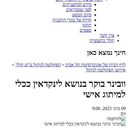
מידע למתעניינים
לפני שממראים
סיום המסע
חויות של בוגרי התכנית
תקנון
טפסים
צרו קשר
קולר בתעשייה
הינך נמצא כאן
לדף הבית של אוניברסיטת תל אביב
»
הפקולטה לניהול ע"ש קולר
»
אירועי הפקולטה לניהול
וובינר בוקר בנושא לינקדאין ככלי
למיתוג אישי
09 ביוני 2025, 9:00
זום