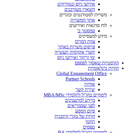
אירועי גיוס ונטוורקינג
השארו מעודכנים
משרות לסטודנטים ובוגרים
אתר המשרות
לוח סדנאות ואירועים
סמסטר ב'
מידע למעסיקים
צוות המרכז
פרסום משרות באתר
קשרי אקדמיה תעשייה
ימי זרקור ואירועי גיוס
הזדמנויות שאסור לפספס
חוויות בינלאומיות
Global Engagement Office
Partner Schools
אודות
יצירת קשר
לימודים בחו"ל לתלמידי MBA/MSc
מיידע למתענינים
לפני שממריאים
סיום המסע
חויות של בוגרי התכנית
תקנון
טפסים
לימודים בחו"ל לתלמידי BA