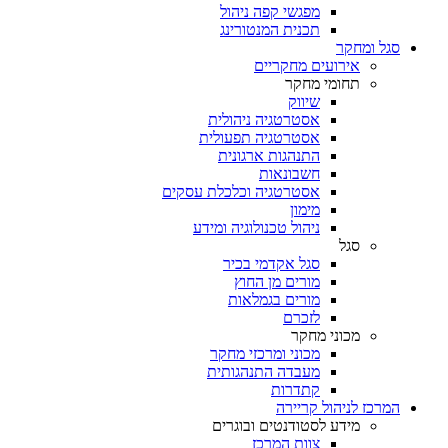
מפגשי קפה ניהול
תכנית המנטורינג
סגל ומחקר
אירועים מחקריים
תחומי מחקר
שיווק
אסטרטגיה ניהולית
אסטרטגיה תפעולית
התנהגות ארגונית
חשבונאות
אסטרטגיה וכלכלת עסקים
מימון
ניהול טכנולוגיה ומידע
סגל
סגל אקדמי בכיר
מורים מן החוץ
מורים בגמלאות
לזכרם
מכוני מחקר
מכוני ומרכזי מחקר
מעבדה התנהגותית
קתדרות
המרכז לניהול קריירה
מידע לסטודנטים ובוגרים
צוות המרכז