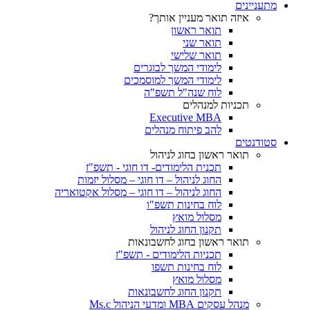
מתעניינים
איזה תואר מעניין אותך?
תואר ראשון
תואר שני
תואר שלישי
לימודי המשך לבוגרים
לימודי המשך למוסמכים
לוח שנה"ל תשפ"ה
תכניות למנהלים
Executive MBA
להב פיתוח מנהלים
סטודנטים
תואר ראשון בחוג לניהול
תכנית הלימודים- דו חוגי - תשפ"ז
החוג לניהול – דו חוגי – מסלול יזמות
החוג לניהול – דו חוגי – מסלול אקטואריה
לוח בחינות תשפ"ו
מסלול מואץ
תקנון החוג לניהול
תואר ראשון בחוג לחשבונאות
תכניות הלימודים - תשפ"ז
לוח בחינות תשפו
מסלול מואץ
תקנון החוג לחשבונאות
מנהל עסקים MBA ומדעי הניהול Ms.c