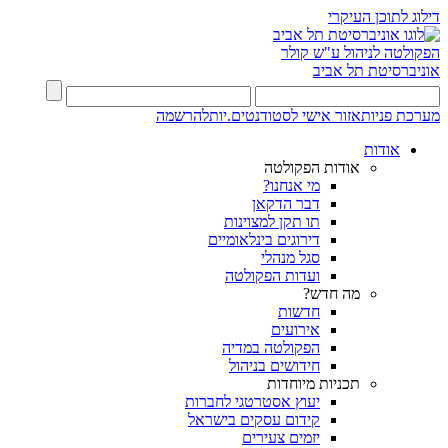
דילוג לתוכן העיקרי
הפקולטה לניהול ע"ש קולר
אוניברסיטת תל אביב
מערכת פניות
אזור אישי לסטודנטים.יות
להרשמה
אודות
אודות הפקולטה
מי אנחנו?
דבר הדקאן
תו תקן למצוינות
דירוגים בינלאומיים
סגל מנהלי
ועדות הפקולטה
מה חדש?
חדשות
אירועים
הפקולטה במדיה
חידושים בניהול
תכניות מיוחדות
יעוץ אסטרטגי לחברות
קידום עסקים בישראל
יזמים צעירים