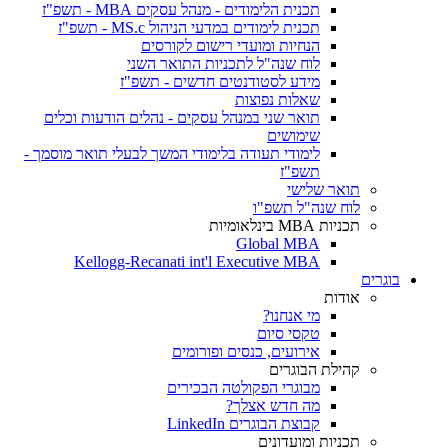
תכנית הלימודים - מנהל עסקים MBA - תשפ"ז
תכנית לימודים במדעי הניהול MS.c - תשפ"ז
הנחיות ומועדי רישום לקורסים
לוח שנה"ל לתכניות התואר השני
מידע לסטודנטים חדשים - תשפ"ז
שאלות נפוצות
תואר שני במנהל עסקים - נהלים הודעות וכלים
שימושים
לימודי תעודה בלימודי המשך לבעלי תואר מוסמך -
תשפ"ז
תואר שלישי
לוח שנה"ל תשפ"ו
תכניות MBA בינלאומיות
Global MBA
Kellogg-Recanati int'l Executive MBA
בוגרים
אודות
מי אנחנו?
טקסי סיום
אירועים, כנסים ופורומים
קהילת הבוגרים
מבוגרי הפקולטה הבכירים
מה חדש אצלך?
קבוצת הבוגרים LinkedIn
תכניות ומועדונים