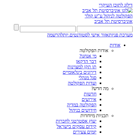
דילוג לתוכן העיקרי
הפקולטה לניהול ע"ש קולר
אוניברסיטת תל אביב
מערכת פניות
אזור אישי לסטודנטים.יות
להרשמה
אודות
אודות הפקולטה
מי אנחנו?
דבר הדקאן
תו תקן למצוינות
דירוגים בינלאומיים
סגל מנהלי
ועדות הפקולטה
מה חדש?
חדשות
אירועים
הפקולטה במדיה
חידושים בניהול
תכניות מיוחדות
יעוץ אסטרטגי לחברות
קידום עסקים בישראל
יזמים צעירים