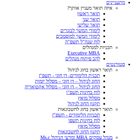
מתעניינים
איזה תואר מעניין אותך?
תואר ראשון
תואר שני
תואר שלישי
לימודי המשך לבוגרים
לימודי המשך למוסמכים
לוח שנה"ל תשפ"ה
תכניות למנהלים
Executive MBA
להב פיתוח מנהלים
סטודנטים
תואר ראשון בחוג לניהול
תכנית הלימודים- דו חוגי - תשפ"ז
החוג לניהול – דו חוגי – מסלול יזמות
החוג לניהול – דו חוגי – מסלול אקטואריה
לוח בחינות תשפ"ו
מסלול מואץ
תקנון החוג לניהול
תואר ראשון בחוג לחשבונאות
תכניות הלימודים - תשפ"ז
לוח בחינות תשפו
מסלול מואץ
תקנון החוג לחשבונאות
מנהל עסקים MBA ומדעי הניהול Ms.c