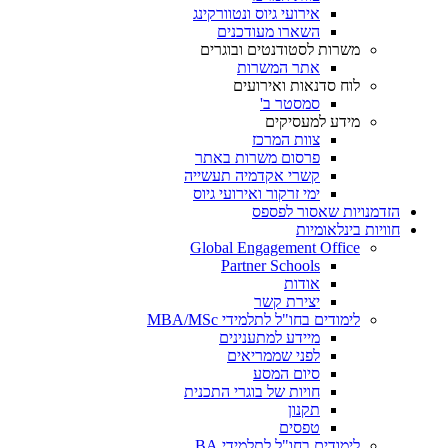
אירועי גיוס ונטוורקינג
השארו מעודכנים
משרות לסטודנטים ובוגרים
אתר המשרות
לוח סדנאות ואירועים
סמסטר ב'
מידע למעסיקים
צוות המרכז
פרסום משרות באתר
קשרי אקדמיה תעשייה
ימי זרקור ואירועי גיוס
הזדמנויות שאסור לפספס
חוויות בינלאומיות
Global Engagement Office
Partner Schools
אודות
יצירת קשר
לימודים בחו"ל לתלמידי MBA/MSc
מיידע למתענינים
לפני שממריאים
סיום המסע
חויות של בוגרי התכנית
תקנון
טפסים
לימודים בחו"ל לתלמידי BA