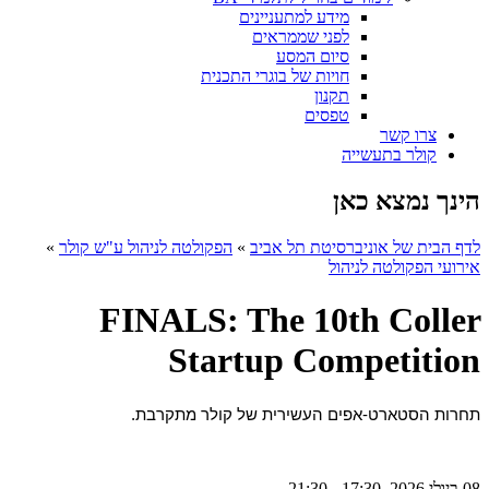
מידע למתעניינים
לפני שממראים
סיום המסע
חויות של בוגרי התכנית
תקנון
טפסים
צרו קשר
קולר בתעשייה
הינך נמצא כאן
לדף הבית של אוניברסיטת תל אביב
»
הפקולטה לניהול ע"ש קולר
»
אירועי הפקולטה לניהול
FINALS: The 10th Coller
Startup Competition
תחרות הסטארט-אפים העשירית של קולר מתקרבת.
08 ביולי 2026, 17:30 - 21:30