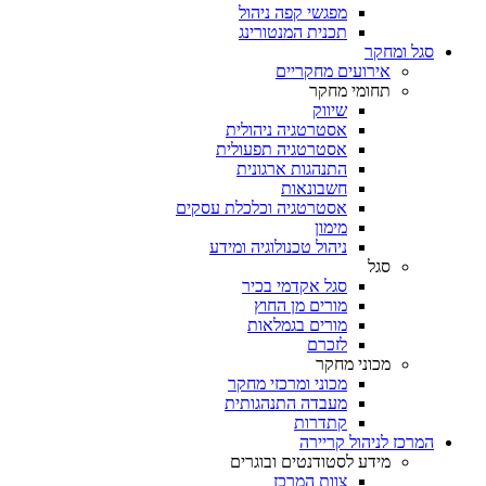
מפגשי קפה ניהול
תכנית המנטורינג
סגל ומחקר
אירועים מחקריים
תחומי מחקר
שיווק
אסטרטגיה ניהולית
אסטרטגיה תפעולית
התנהגות ארגונית
חשבונאות
אסטרטגיה וכלכלת עסקים
מימון
ניהול טכנולוגיה ומידע
סגל
סגל אקדמי בכיר
מורים מן החוץ
מורים בגמלאות
לזכרם
מכוני מחקר
מכוני ומרכזי מחקר
מעבדה התנהגותית
קתדרות
המרכז לניהול קריירה
מידע לסטודנטים ובוגרים
צוות המרכז