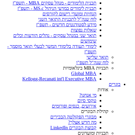
תכנית הלימודים - מנהל עסקים MBA - תשפ"ז
תכנית לימודים במדעי הניהול MS.c - תשפ"ז
הנחיות ומועדי רישום לקורסים
לוח שנה"ל לתכניות התואר השני
מידע לסטודנטים חדשים - תשפ"ז
שאלות נפוצות
תואר שני במנהל עסקים - נהלים הודעות וכלים
שימושים
לימודי תעודה בלימודי המשך לבעלי תואר מוסמך -
תשפ"ז
תואר שלישי
לוח שנה"ל תשפ"ו
תכניות MBA בינלאומיות
Global MBA
Kellogg-Recanati int'l Executive MBA
בוגרים
אודות
מי אנחנו?
טקסי סיום
אירועים, כנסים ופורומים
קהילת הבוגרים
מבוגרי הפקולטה הבכירים
מה חדש אצלך?
קבוצת הבוגרים LinkedIn
תכניות ומועדונים