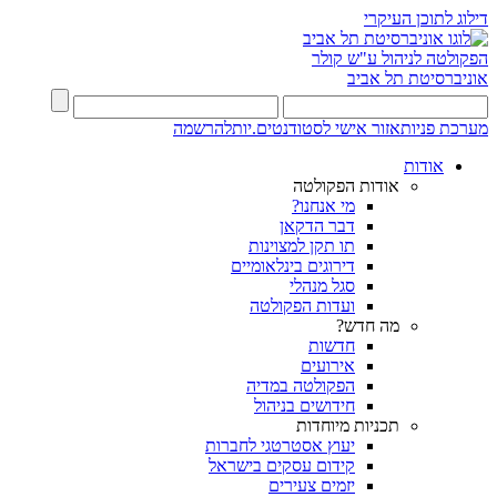
דילוג לתוכן העיקרי
הפקולטה לניהול ע"ש קולר
אוניברסיטת תל אביב
מערכת פניות
אזור אישי לסטודנטים.יות
להרשמה
אודות
אודות הפקולטה
מי אנחנו?
דבר הדקאן
תו תקן למצוינות
דירוגים בינלאומיים
סגל מנהלי
ועדות הפקולטה
מה חדש?
חדשות
אירועים
הפקולטה במדיה
חידושים בניהול
תכניות מיוחדות
יעוץ אסטרטגי לחברות
קידום עסקים בישראל
יזמים צעירים