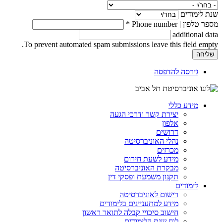
שנת לימודים
מספר טלפון | Phone number
*
additional data
To prevent automated spam submissions leave this field empty.
גירסה להדפסה
מידע כללי
יצירת קשר ודרכי הגעה
אלפון
דרושים
נהלי האוניברסיטה
מכרזים
מידע לשעת חירום
מבקרת האוניברסיטה
תקנון משמעת ופסקי דין
לימודים
רישום לאוניברסיטה
מידע למתעניינים בלימודים
חישוב סיכויי קבלה לתואר ראשון
לוח שנת הלימודים