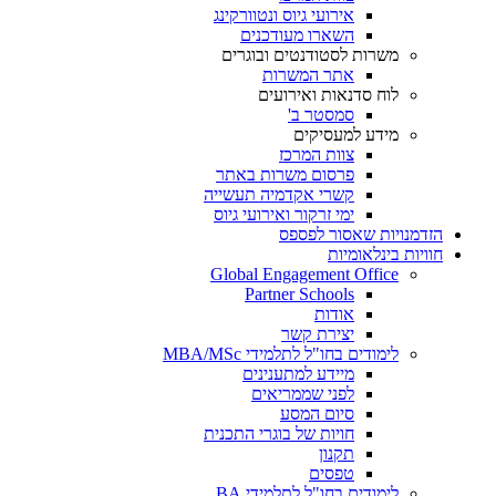
אירועי גיוס ונטוורקינג
השארו מעודכנים
משרות לסטודנטים ובוגרים
אתר המשרות
לוח סדנאות ואירועים
סמסטר ב'
מידע למעסיקים
צוות המרכז
פרסום משרות באתר
קשרי אקדמיה תעשייה
ימי זרקור ואירועי גיוס
הזדמנויות שאסור לפספס
חוויות בינלאומיות
Global Engagement Office
Partner Schools
אודות
יצירת קשר
לימודים בחו"ל לתלמידי MBA/MSc
מיידע למתענינים
לפני שממריאים
סיום המסע
חויות של בוגרי התכנית
תקנון
טפסים
לימודים בחו"ל לתלמידי BA