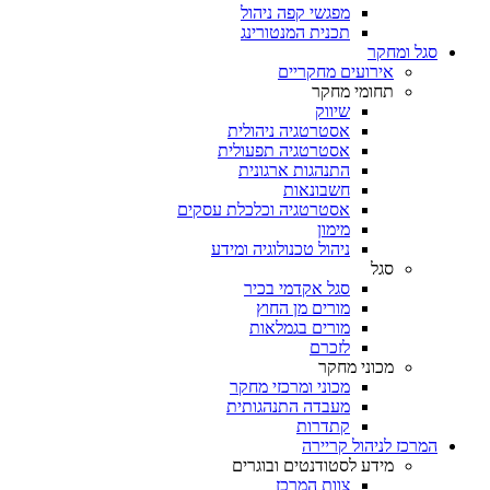
מפגשי קפה ניהול
תכנית המנטורינג
סגל ומחקר
אירועים מחקריים
תחומי מחקר
שיווק
אסטרטגיה ניהולית
אסטרטגיה תפעולית
התנהגות ארגונית
חשבונאות
אסטרטגיה וכלכלת עסקים
מימון
ניהול טכנולוגיה ומידע
סגל
סגל אקדמי בכיר
מורים מן החוץ
מורים בגמלאות
לזכרם
מכוני מחקר
מכוני ומרכזי מחקר
מעבדה התנהגותית
קתדרות
המרכז לניהול קריירה
מידע לסטודנטים ובוגרים
צוות המרכז