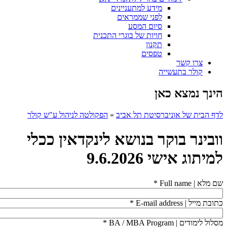
מידע למתעניינים
לפני שממראים
סיום המסע
חויות של בוגרי התכנית
תקנון
טפסים
צרו קשר
קולר בתעשייה
הינך נמצא כאן
לדף הבית של אוניברסיטת תל אביב
»
הפקולטה לניהול ע"ש קולר
וובינר בוקר בנושא לינקדאין ככלי
למיתוג אישי 9.6.2026
שם מלא | Full name
*
כתובת מייל | E-mail address
*
מסלול לימודים | BA / MBA Program
*