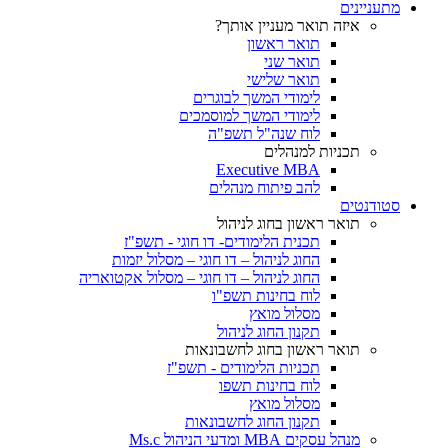
מתעניינים
איזה תואר מעניין אותך?
תואר ראשון
תואר שני
תואר שלישי
לימודי המשך לבוגרים
לימודי המשך למוסמכים
לוח שנה"ל תשפ"ה
תכניות למנהלים
Executive MBA
להב פיתוח מנהלים
סטודנטים
תואר ראשון בחוג לניהול
תכנית הלימודים- דו חוגי - תשפ"ז
החוג לניהול – דו חוגי – מסלול יזמות
החוג לניהול – דו חוגי – מסלול אקטואריה
לוח בחינות תשפ"ו
מסלול מואץ
תקנון החוג לניהול
תואר ראשון בחוג לחשבונאות
תכניות הלימודים - תשפ"ז
לוח בחינות תשפו
מסלול מואץ
תקנון החוג לחשבונאות
מנהל עסקים MBA ומדעי הניהול Ms.c