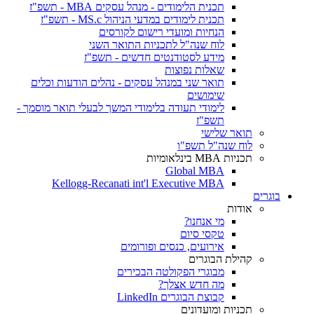
תכנית הלימודים - מנהל עסקים MBA - תשפ"ז
תכנית לימודים במדעי הניהול MS.c - תשפ"ז
הנחיות ומועדי רישום לקורסים
לוח שנה"ל לתכניות התואר השני
מידע לסטודנטים חדשים - תשפ"ז
שאלות נפוצות
תואר שני במנהל עסקים - נהלים הודעות וכלים
שימושים
לימודי תעודה בלימודי המשך לבעלי תואר מוסמך -
תשפ"ז
תואר שלישי
לוח שנה"ל תשפ"ו
תכניות MBA בינלאומיות
Global MBA
Kellogg-Recanati int'l Executive MBA
בוגרים
אודות
מי אנחנו?
טקסי סיום
אירועים, כנסים ופורומים
קהילת הבוגרים
מבוגרי הפקולטה הבכירים
מה חדש אצלך?
קבוצת הבוגרים LinkedIn
תכניות ומועדונים