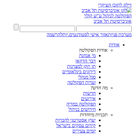
דילוג לתוכן העיקרי
הפקולטה לניהול ע"ש קולר
אוניברסיטת תל אביב
מערכת פניות
אזור אישי לסטודנטים.יות
להרשמה
אודות
אודות הפקולטה
מי אנחנו?
דבר הדקאן
תו תקן למצוינות
דירוגים בינלאומיים
סגל מנהלי
ועדות הפקולטה
מה חדש?
חדשות
אירועים
הפקולטה במדיה
חידושים בניהול
תכניות מיוחדות
יעוץ אסטרטגי לחברות
קידום עסקים בישראל
יזמים צעירים