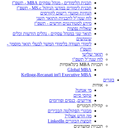
תכנית הלימודים - מנהל עסקים MBA - תשפ"ז
תכנית לימודים במדעי הניהול MS.c - תשפ"ז
הנחיות ומועדי רישום לקורסים
לוח שנה"ל לתכניות התואר השני
מידע לסטודנטים חדשים - תשפ"ז
שאלות נפוצות
תואר שני במנהל עסקים - נהלים הודעות וכלים
שימושים
לימודי תעודה בלימודי המשך לבעלי תואר מוסמך -
תשפ"ז
תואר שלישי
לוח שנה"ל תשפ"ו
תכניות MBA בינלאומיות
Global MBA
Kellogg-Recanati int'l Executive MBA
בוגרים
אודות
מי אנחנו?
טקסי סיום
אירועים, כנסים ופורומים
קהילת הבוגרים
מבוגרי הפקולטה הבכירים
מה חדש אצלך?
קבוצת הבוגרים LinkedIn
תכניות ומועדונים