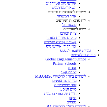
אירועי גיוס ונטוורקינג
השארו מעודכנים
משרות לסטודנטים ובוגרים
אתר המשרות
לוח סדנאות ואירועים
סמסטר ב'
מידע למעסיקים
צוות המרכז
פרסום משרות באתר
קשרי אקדמיה תעשייה
ימי זרקור ואירועי גיוס
הזדמנויות שאסור לפספס
חוויות בינלאומיות
Global Engagement Office
Partner Schools
אודות
יצירת קשר
לימודים בחו"ל לתלמידי MBA/MSc
מיידע למתענינים
לפני שממריאים
סיום המסע
חויות של בוגרי התכנית
תקנון
טפסים
לימודים בחו"ל לתלמידי BA