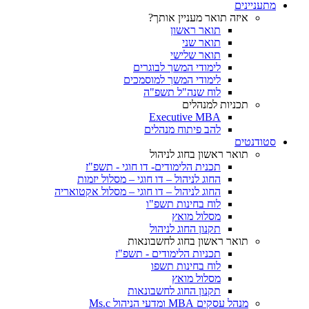
מתעניינים
איזה תואר מעניין אותך?
תואר ראשון
תואר שני
תואר שלישי
לימודי המשך לבוגרים
לימודי המשך למוסמכים
לוח שנה"ל תשפ"ה
תכניות למנהלים
Executive MBA
להב פיתוח מנהלים
סטודנטים
תואר ראשון בחוג לניהול
תכנית הלימודים- דו חוגי - תשפ"ז
החוג לניהול – דו חוגי – מסלול יזמות
החוג לניהול – דו חוגי – מסלול אקטואריה
לוח בחינות תשפ"ו
מסלול מואץ
תקנון החוג לניהול
תואר ראשון בחוג לחשבונאות
תכניות הלימודים - תשפ"ז
לוח בחינות תשפו
מסלול מואץ
תקנון החוג לחשבונאות
מנהל עסקים MBA ומדעי הניהול Ms.c