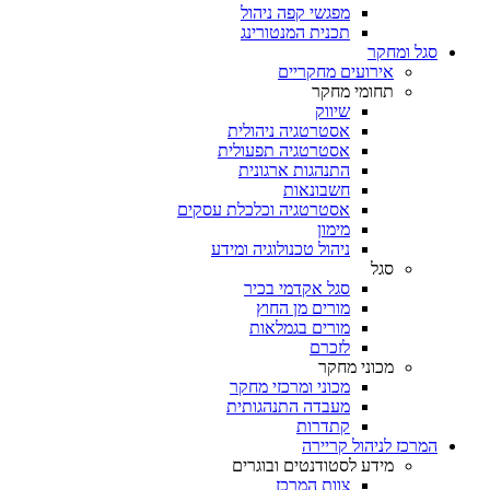
מפגשי קפה ניהול
תכנית המנטורינג
סגל ומחקר
אירועים מחקריים
תחומי מחקר
שיווק
אסטרטגיה ניהולית
אסטרטגיה תפעולית
התנהגות ארגונית
חשבונאות
אסטרטגיה וכלכלת עסקים
מימון
ניהול טכנולוגיה ומידע
סגל
סגל אקדמי בכיר
מורים מן החוץ
מורים בגמלאות
לזכרם
מכוני מחקר
מכוני ומרכזי מחקר
מעבדה התנהגותית
קתדרות
המרכז לניהול קריירה
מידע לסטודנטים ובוגרים
צוות המרכז