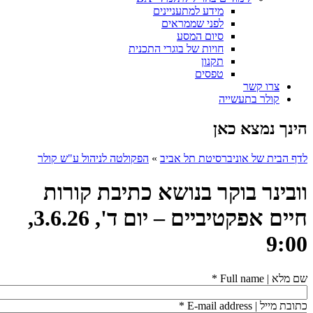
מידע למתעניינים
לפני שממראים
סיום המסע
חויות של בוגרי התכנית
תקנון
טפסים
צרו קשר
קולר בתעשייה
הינך נמצא כאן
לדף הבית של אוניברסיטת תל אביב
»
הפקולטה לניהול ע"ש קולר
וובינר בוקר בנושא כתיבת קורות
חיים אפקטיביים – יום ד', 3.6.26,
9:00
שם מלא | Full name
*
כתובת מייל | E-mail address
*