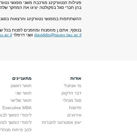
בהן חברי סגל בפקולטה יציגו את המחקר שלהם
ההשתתפות במפגשי נטוורקינג והרצאות בסגנון TED היא כמו
בנוסף, אתם.ן מוזמנות ומוזמנים לפנות בכל שא
daviddis@tauex.tau.ac.il
ושני דרפלר
u.ac.il
אודות
מתעניינים
מי אנחנו?
תואר ראשון
דבר הדקאן
תואר שני
סגל מנהלי
תואר שלישי
חדשות
Executive MBA
אירועים
לימודי המשך לבוג
יעוץ אסטרטגי לחברות
לימודי המשך למו
להב פיתוח מנהלי