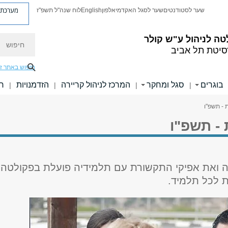
מערכת פ
שער לסטודנטים
שער לסגל האקדמי
אלפון
English
לוח שנה"ל תשפ"ז
חיפוש
ה לניהול ע"ש קולר
סיטת תל אביב
חיפוש באתר ז
בוגרים
סגל ומחקר
המרכז לניהול קריירה
הזדמנויות
חו
|
|
|
|
 - תשפ"ו
 - תשפ"ו
 ואת אפיקי התקשורת עם תלמידיה פועלת בפקולטה
 לכל תלמיד.