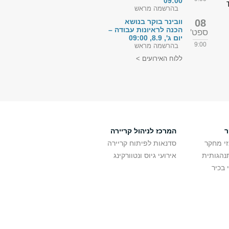
09:00
ם הרצאות בסגנון TED
בהרשמה מראש
08
וובינר בוקר בנושא
הכנה לראיונות עבודה –
ספט'
יום ג', 8.9, 09:00
9:00
בהרשמה מראש
ללוח האירועים >
ר
המרכז לניהול קריירה
זי מחקר
סדנאות לפיתוח קריירה
נהגותית
אירועי גיוס ונטוורקינג
 בכיר