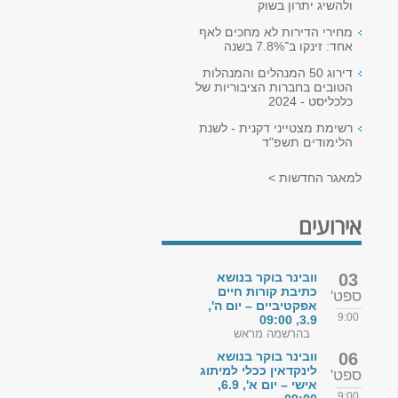
ולהשיג יתרון בשוק
מחירי הדירות לא מחכים לאף
אחד: זינקו ב־7.8% בשנה
דירוג 50 המנהלים והמנהלות
הטובים בחברות הציבוריות של
כלכליסט - 2024
רשימת מצטייני דקנית - לשנת
הלימודים תשפ"ד
למאגר החדשות >
אירועים
03
וובינר בוקר בנושא
כתיבת קורות חיים
ספט'
אפקטיביים – יום ה',
9:00
3.9, 09:00
בהרשמה מראש
06
וובינר בוקר בנושא
לינקדאין ככלי למיתוג
ספט'
אישי – יום א', 6.9,
9:00