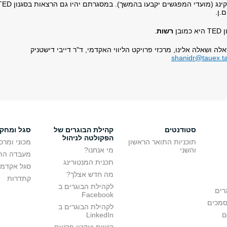
פעילות הנטוורקינג מורכבת משני מפגשי נטוורקינג (מועדי המפגשים יקבעו בהמשך). במסגרתם יהיו ג
.ן.
בן
רשות
.
לה ושאלה אלינו, מרכזי פרויקט הליווי האקדמי, ד"ר דייבי דישטניק
shanidr@tauex.ta
סטודנטים
קהילת הבוגרים של
סגל ומחק
הפקולטה לניהול
תוכניות התואר הראשון
מכוני ומרכ
והשני
מי אנחנו?
מעבדה הת
תכנית המנטורינג
סגל אקדמי
מה חדש אצלך?
קתדרות
לקהילת הבוגרים ב
רים
Facebook
סמכים
לקהילת הבוגרים ב
ם
LinkedIn