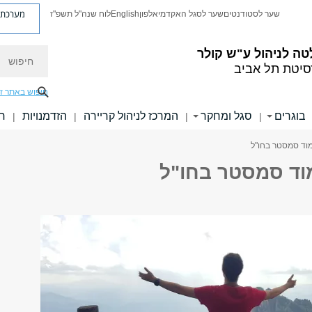
מערכת פ
שער לסטודנטים
שער לסגל האקדמי
אלפון
English
לוח שנה"ל תשפ"ז
חיפוש
ה לניהול ע"ש קולר
סיטת תל אביב
חיפוש באתר ז
בוגרים
סגל ומחקר
המרכז לניהול קריירה
הזדמנויות
חו
|
|
|
|
מוד סמסטר בחו"ל
מוד סמסטר בחו"ל