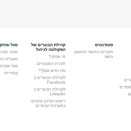
סטודנטים
קהילת הבוגרים של
סגל ומחק
הפקולטה לניהול
תוכניות התואר הראשון
מכוני ומרכ
והשני
מי אנחנו?
מעבדה הת
תכנית המנטורינג
סגל אקדמי
מה חדש אצלך?
קתדרות
לקהילת הבוגרים ב
רים
Facebook
סמכים
לקהילת הבוגרים ב
ם
LinkedIn
רישום ועדכון פרטים
במערכת הבוגרים