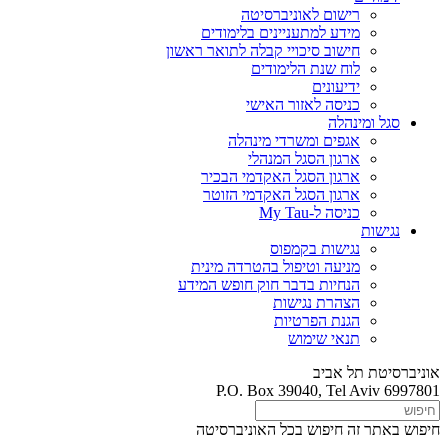
רישום לאוניברסיטה
מידע למתעניינים בלימודים
חישוב סיכויי קבלה לתואר ראשון
לוח שנת הלימודים
ידיעונים
כניסה לאזור האישי
סגל ומינהלה
אגפים ומשרדי מינהלה
ארגון הסגל המנהלי
ארגון הסגל האקדמי הבכיר
ארגון הסגל האקדמי הזוטר
כניסה ל-My Tau
נגישות
נגישות בקמפוס
מניעה וטיפול בהטרדה מינית
הנחיות בדבר חוק חופש המידע
הצהרת נגישות
הגנת הפרטיות
תנאי שימוש
אוניברסיטת תל אביב
P.O. Box 39040, Tel Aviv 6997801
חיפוש באתר זה
חיפוש בכל האוניברסיטה