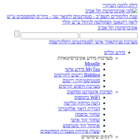
דילוג לתוכן העיקרי
שנת הלימודים תשפ"ב - סטודנטים לתואר שני - ביה"ס למוסמכים ע"ש
ליאון רקנאטי
הפקולטה לניהול ע"ש קולר
אוניברסיטת תל אביב
מערכת פניות
אזור אישי לסטודנטים.יות
להרשמה
מידע וכלים
מערכות מידע אוניברסיטאיות
Moodle
MyTau מידע אישי
Bidding רישום לקורסים
סטטיסטיקות רישום
מערכת חיפוש קורסים
תמיכת אינטרנט ומחשוב
WiFi בקמפוס
גישה מרחוק וגלישה
הגדרת דואר אלקטרוני
שחזור סיסמה
שחזור קוד אישי
אתחול קוד משתמש
שעות פתיחת מעבדת המחשבים
לינקים שימושיים