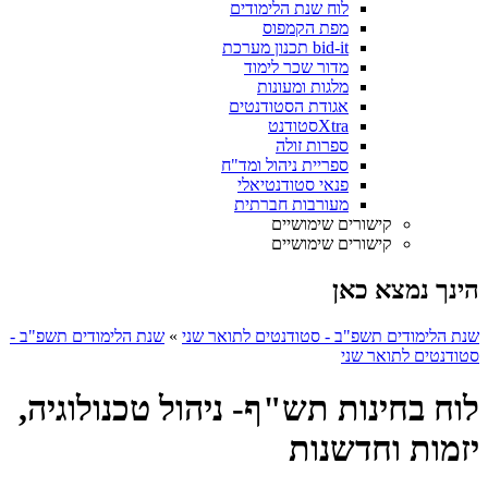
לוח שנת הלימודים
מפת הקמפוס
bid-it תכנון מערכת
מדור שכר לימוד
מלגות ומעונות
אגודת הסטודנטים
Xtraסטודנט
ספרות זולה
ספריית ניהול ומד"ח
פנאי סטודנטיאלי
מעורבות חברתית
קישורים שימושיים
קישורים שימושיים
הינך נמצא כאן
שנת הלימודים תשפ"ב - סטודנטים לתואר שני
»
שנת הלימודים תשפ"ב -
סטודנטים לתואר שני
לוח בחינות תש"ף- ניהול טכנולוגיה,
יזמות וחדשנות