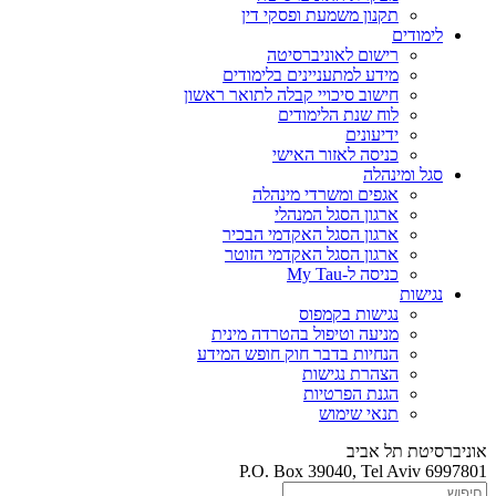
תקנון משמעת ופסקי דין
לימודים
רישום לאוניברסיטה
מידע למתעניינים בלימודים
חישוב סיכויי קבלה לתואר ראשון
לוח שנת הלימודים
ידיעונים
כניסה לאזור האישי
סגל ומינהלה
אגפים ומשרדי מינהלה
ארגון הסגל המנהלי
ארגון הסגל האקדמי הבכיר
ארגון הסגל האקדמי הזוטר
כניסה ל-My Tau
נגישות
נגישות בקמפוס
מניעה וטיפול בהטרדה מינית
הנחיות בדבר חוק חופש המידע
הצהרת נגישות
הגנת הפרטיות
תנאי שימוש
אוניברסיטת תל אביב
P.O. Box 39040, Tel Aviv 6997801