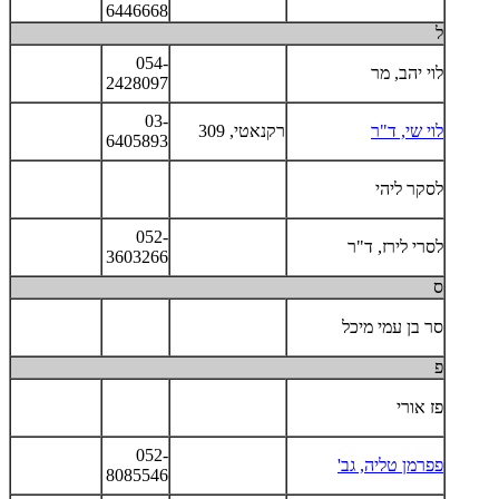
6446668
ל
054-
לוי יהב, מר
2428097
03-
לוי שי, ד"ר
רקנאטי, 309
6405893
לסקר ליהי
052-
לסרי לירז, ד"ר
3603266
ס
סר בן עמי מיכל
פ
פז אורי
052-
פפרמן טליה, גב'
8085546