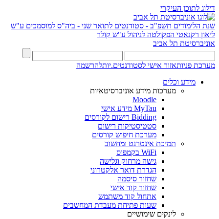
דילוג לתוכן העיקרי
שנת הלימודים תשפ"ב - סטודנטים לתואר שני - ביה"ס למוסמכים ע"ש
ליאון רקנאטי
הפקולטה לניהול ע"ש קולר
אוניברסיטת תל אביב
מערכת פניות
אזור אישי לסטודנטים.יות
להרשמה
מידע וכלים
מערכות מידע אוניברסיטאיות
Moodle
MyTau מידע אישי
Bidding רישום לקורסים
סטטיסטיקות רישום
מערכת חיפוש קורסים
תמיכת אינטרנט ומחשוב
WiFi בקמפוס
גישה מרחוק וגלישה
הגדרת דואר אלקטרוני
שחזור סיסמה
שחזור קוד אישי
אתחול קוד משתמש
שעות פתיחת מעבדת המחשבים
לינקים שימושיים