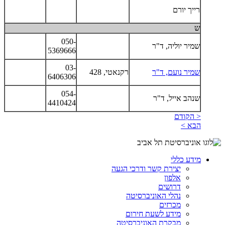
רייך יורם
ש
050-
שמיר יוליה, ד"ר
5369666
03-
שמיר נועם, ד"ר
רקנאטי, 428
6406306
054-
שנהב אייל, ד"ר
4410424
< הקודם
הבא >
מידע כללי
יצירת קשר ודרכי הגעה
אלפון
דרושים
נהלי האוניברסיטה
מכרזים
מידע לשעת חירום
מבקרת האוניברסיטה