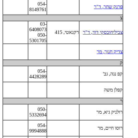
054-
פרנק שחר, ד"ר
8149761
צ
03-
6408073
צביליחובסקי דוד, ד"ר
רקנאטי, 415
050-
5301705
צדיק חנוך, מר
ק
054-
קפ נגה, גב'
4428289
קפלן משה
ר
050-
רולניק גיא, מר
5332694
054-
רוסו חיים, מר
9994888