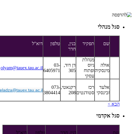
סגל מנהלי
שם
תפקיד
בנין,
טלפון
דוא"ל
חדר
מנהלת
אולה
גיוס
דן דוד,
03-
olyam@tauex.tau.ac.il
מינסקיה
ופתוח
305
6405971
עסקי
אלעד
רכז
רקנאטי,
073-
eladza@tauex.tau.ac.il
זבינסקי
סטודנטים
208
3804414
הבא >
סגל אקדמי
שם
בנין, חדר
טלפון
דוא"ל