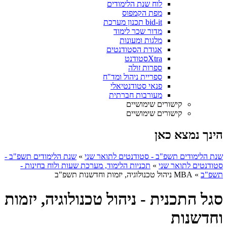
לוח שנת הלימודים
מפת הקמפוס
bid-it תכנון מערכת
מדור שכר לימוד
מלגות ומעונות
אגודת הסטודנטים
Xtraסטודנט
ספרות זולה
ספריית ניהול ומד"ח
פנאי סטודנטיאלי
מעורבות חברתית
קישורים שימושיים
קישורים שימושיים
הינך נמצא כאן
שנת הלימודים תשפ"ב - סטודנטים לתואר שני
»
שנת הלימודים תשפ"ב -
סטודנטים לתואר שני
»
תכניות הלימוד, מערכת שעות ולוח בחינות -
תשפ"ב
»
MBA ניהול טכנולוגיה, יזמות וחדשנות תשפ"ב
סגל התכנית - ניהול טכנולוגיה, יזמות
וחדשנות