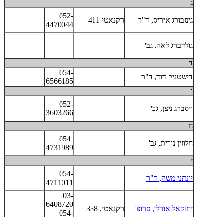
ג
052-
גינזבורג איריס, ד"ר
רקנאטי 411
4470044
גולדברג לאה, גב'
ד
054-
דישטניק דוד, ד"ר
6566185
ו
052-
ויסברג ניצן, גב'
3603266
ח
054-
חלוזין נורית, גב'
4731989
י
054-
יונתני משה, ד"ר
4711011
03-
6408720
יחזקאל אורלי, פרופ'
רקנאטי, 338
054-