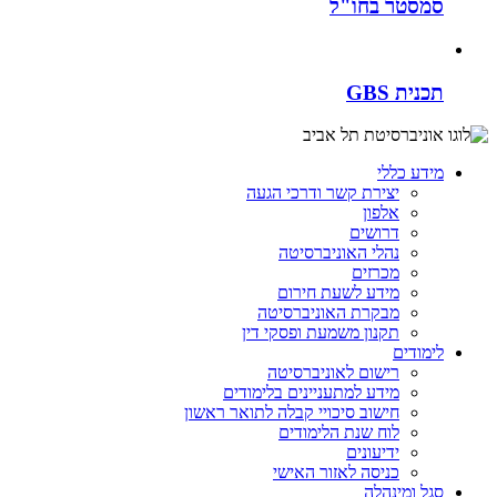
סמסטר בחו"ל
תכנית GBS
מידע כללי
יצירת קשר ודרכי הגעה
אלפון
דרושים
נהלי האוניברסיטה
מכרזים
מידע לשעת חירום
מבקרת האוניברסיטה
תקנון משמעת ופסקי דין
לימודים
רישום לאוניברסיטה
מידע למתעניינים בלימודים
חישוב סיכויי קבלה לתואר ראשון
לוח שנת הלימודים
ידיעונים
כניסה לאזור האישי
סגל ומינהלה