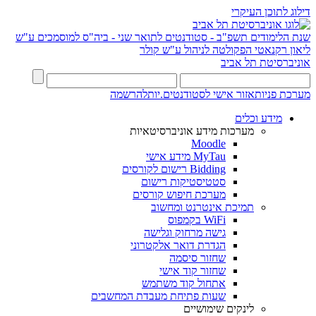
דילוג לתוכן העיקרי
שנת הלימודים תשפ"ב - סטודנטים לתואר שני - ביה"ס למוסמכים ע"ש
ליאון רקנאטי
הפקולטה לניהול ע"ש קולר
אוניברסיטת תל אביב
מערכת פניות
אזור אישי לסטודנטים.יות
להרשמה
מידע וכלים
מערכות מידע אוניברסיטאיות
Moodle
MyTau מידע אישי
Bidding רישום לקורסים
סטטיסטיקות רישום
מערכת חיפוש קורסים
תמיכת אינטרנט ומחשוב
WiFi בקמפוס
גישה מרחוק וגלישה
הגדרת דואר אלקטרוני
שחזור סיסמה
שחזור קוד אישי
אתחול קוד משתמש
שעות פתיחת מעבדת המחשבים
לינקים שימושיים