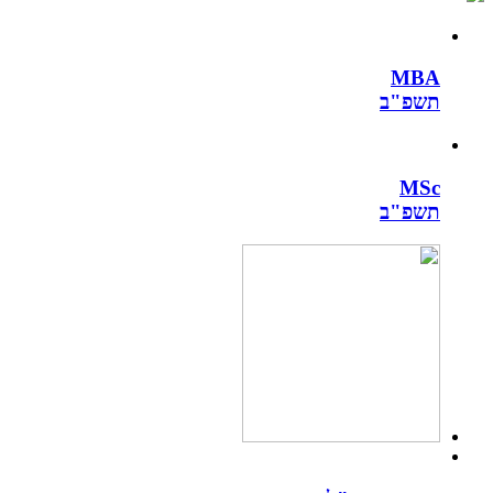
MBA
​תשפ"ב
MSc
​תשפ"ב