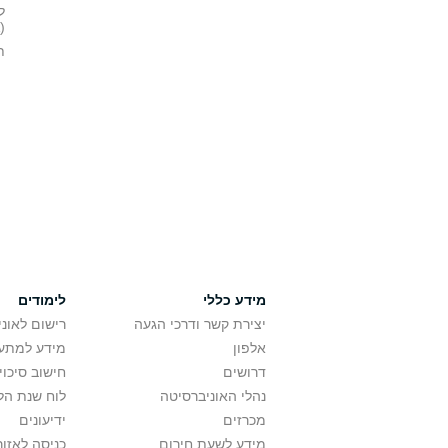
ל
(MBA)
ת
מידע כללי
לימודים
יצירת קשר ודרכי הגעה
רישום לאונ
אלפון
מידע למתענ
דרושים
חישוב סיכוי
נהלי האוניברסיטה
לוח שנת הל
מכרזים
ידיעונים
מידע לשעת חירום
כניסה לאזור