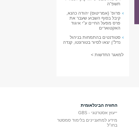
תשפ"ה
פרופ' (אמריטוס) יהודה כהנא,
קיבל בסוף השבוע שעבר את
פרס מפעל החיים ע"י איגוד
האקטוארים
סטודנטים בהתמחות בניהול
נדל"ן יצאו לסיור בטורונטו, קנדה
למאגר החדשות >
החוויה הבינלאומית
ייעוץ אסטרטגי - GBS
מידע למתעניינים בלימוד סמסטר
בחו"ל