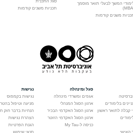
סגל התכנית
ימודי המשך לבעלי תואר מוסמך
תכניות משנים קודמות
כניות משנים קודמות
סגל ומינהלה
נגישות
יברסיטה
אגפים ומשרדי מינהלה
נגישות בקמפוס
יינים בלימודים
ארגון הסגל המנהלי
מניעה וטיפול בהטר
י קבלה לתואר ראשון
ארגון הסגל האקדמי הבכיר
הנחיות בדבר חוק ח
ימודים
ארגון הסגל האקדמי הזוטר
הצהרת נגישות
כניסה ל-My Tau
הגנת הפרטיות
 האישי
תנאי שימוש