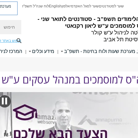
מערכת פ
שער לסטודנטים
שער לסגל האקדמי
אלפון
English
לוח שנה"ל תשפ"ז
ימודים תשפ"ב - סטודנטים לתואר שני -
חיפוש
למוסמכים ע"ש ליאון רקנאטי
ה לניהול ע"ש קולר
סיטת תל אביב
חיפוש באתר ז
, מערכת שעות ולוח בחינות - תשפ"ב
מידע וכלים
המרכז לניהו
|
|
ה"ס למוסמכים במנהל עסקים ע"ש