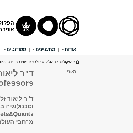
הפקולט
אוניבר
אודות
מתעניינים
סטודנטים
|
|
|
הינך נמצא כאן
>
הפקולטה לניהול ע"ש קולר
>
חדשות תכנית ה- Executive MBA
ראשי
Professors של Quants
ד"ר ליאור זל
מרחבי העולם