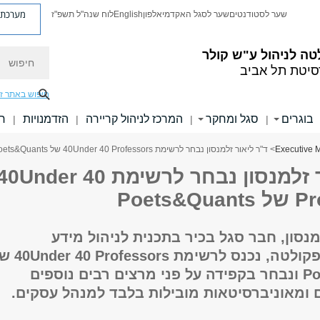
מערכת פ
שער לסטודנטים
שער לסגל האקדמי
אלפון
English
לוח שנה"ל תשפ"ז
חיפוש
ה לניהול ע"ש קולר
סיטת תל אביב
חיפוש באתר ז
בוגרים
סגל ומחקר
המרכז לניהול קריירה
הזדמנויות
חו
|
|
|
|
> ד"ר ליאור זלמנסון נבחר לרשימת 40Under 40 Professors של Poets&Quants
ד"ר ליאור זלמנסון נבחר לרשימת 0Under 40
Poets&
מנסון, חבר סגל בכיר בתכנית לניהול מידע
וטכנולוגיה בפקולטה, נכנס לרשימת rs
Poets&Quants ונבחר בקפידה על פני מרצים רבים נוספים
 ומאוניברסיטאות מובילות בלבד למנהל עסקים.