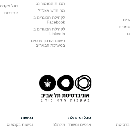
תכנית המנטורינג
סגל אקדמי
מה חדש אצלך?
קתדרות
לקהילת הבוגרים ב
רים
Facebook
סמכים
לקהילת הבוגרים ב
ם
LinkedIn
רישום ועדכון פרטים
במערכת הבוגרים
סגל ומינהלה
נגישות
יברסיטה
אגפים ומשרדי מינהלה
נגישות בקמפוס