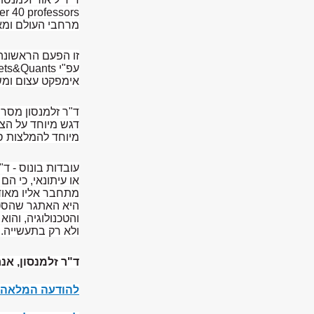
er 40 professors
מרחבי העולם ומא
זו הפעם הראשונה
עפ"י
ets&Quants
אימפקט עצום ומש
ד"ר זלמנסון מסר 
דגש מיוחד על הצט
מיוחד להמלצות סט
עובדות בונוס - ד
או עיתונאי, כי ה
מתחבר אליו מאוד
היא האתגר שהסטו
והטכנולוגיה, והו
ולא רק בתעשייה. 
ד"ר זלמנסון, א
להודעה המלאה