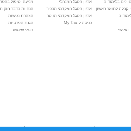
יינים בלימודים
ארגון הסגל המנהלי
מניעה וטיפול בהטר
י קבלה לתואר ראשון
ארגון הסגל האקדמי הבכיר
הנחיות בדבר חוק ח
ימודים
ארגון הסגל האקדמי הזוטר
הצהרת נגישות
כניסה ל-My Tau
הגנת הפרטיות
 האישי
תנאי שימוש
יות יוצרים. אם בבעלותך זכויות יוצרים בתכנים שנמצאים פה ו/או השימוש ש