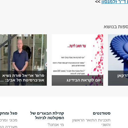
ד"ר זלמנסון
>>
ספות בנושא
הדקאן
פרופ' אריאל פורת נשיא
זום לקראת הבידינג
אוניברסיטת תל אביב: ...
סטודנטים
קהילת הבוגרים של
סגל ומחק
הפקולטה לניהול
תוכניות התואר הראשון
מכוני ומרכ
והשני
מי אנחנו?
מעבדה הת