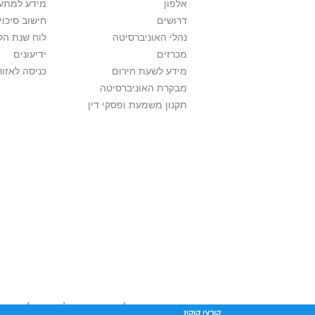
אלפון
מידע למתענ
דרושים
חישוב סיכוי
נהלי האוניברסיטה
לוח שנת הל
מכרזים
ידיעונים
מידע לשעת חירום
כניסה לאזור
מבקרת האוניברסיטה
תקנון משמעת ופסקי דין
אוניברסיטת תל אביב עושה כל מאמץ לכבד זכו
קובצי קוקיז