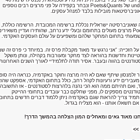
und
של
Poets&Quants
ונבחר בקפידה על פני מרצים רבים נוספים
וניברסיטאות מובילות בלבד למנהל עסקים.
 שאוניברסיטה ישראלית נכללת ברשימה המכובדת. הרשימה כוללת,
Po
מרצים מעולים בתחומם ובעלי ידע נרחב, שהותירו ועדיין משאירים
מעותי בתחום המחקר שלהם ומשפיעים על עולם העסקים האקדמי.
על הזכייה: "אני נרגש עד מאוד מקבלת פרס זה. במיוחד כי פרס זה שם
יינות וחדשנות בהוראה לצד מחקר ומעורבות בקהילה, ונותן משקל
ודנטים בהווה ובעבר. אסיר תודה לתלמידיי לאורך השנים האחרונות"
"ר זלמנסון שיתף שאם לא היה מרצה וחוקר באקדמיה, כנראה היה סופ
ם מעבירים ידע ורעיונות לקהל רחב, כולל בתחום האקדמי, אספקט שהו
, ואם תהיתם ממה הוא הכי נהנה בלהרצות לסטודנטים - אז התשובה
דנטים מספקים לו, מפני שחלקם כבר עובדים בתחומי ההייטק
א תמיד צריך להראות שגם באקדמיה ניתן ללמוד דברים חדשים בתחום
אם תשאלו אותנו - הוא מצליח בגדול.
נחנו מאוד גאים ומאחלים המון הצלחה בהמשך הדרך!
>>