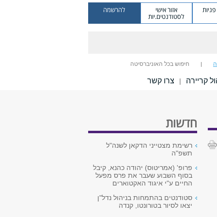
ניות
אזור אישי
להרשמה
לסטודנטים.יות
ה
חיפוש בכל האוניברסיטה
ל קריירה
צרו קשר
|
חדשות
רשימת מצטייני הדקאן לשנה"ל
תשפ"ה
פרופ' (אמריטוס) יהודה כהנא, קיבל
בסוף השבוע שעבר את פרס מפעל
החיים ע"י איגוד האקטוארים
סטודנטים בהתמחות בניהול נדל"ן
יצאו לסיור בטורונטו, קנדה