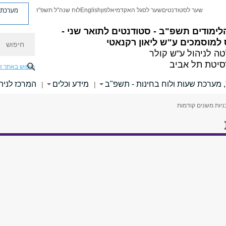
מערכת פ
שער לסטודנטים
שער לסגל האקדמי
אלפון
English
לוח שנה"ל תשפ"ז
ימודים תשפ"ב - סטודנטים לתואר שני -
חיפוש
למוסמכים ע"ש ליאון רקנאטי
ה לניהול ע"ש קולר
סיטת תל אביב
חיפוש באתר ז
, מערכת שעות ולוח בחינות - תשפ"ב
מידע וכלים
המרכז לניהו
|
|
ניות משנים קודמות