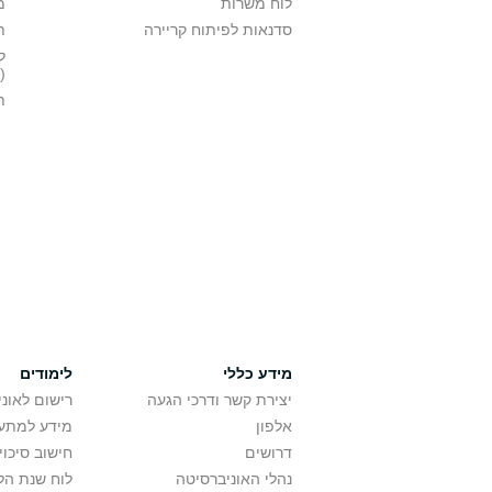
לוח משרות
מ
סדנאות לפיתוח קריירה
ת
ל
(MBA)
ת
מידע כללי
לימודים
יצירת קשר ודרכי הגעה
רישום לאונ
אלפון
מידע למתענ
דרושים
חישוב סיכוי
נהלי האוניברסיטה
לוח שנת הל