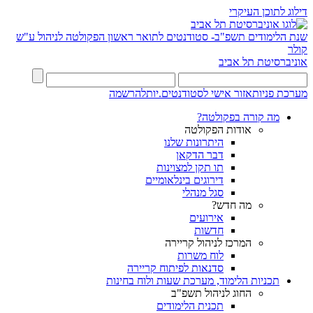
דילוג לתוכן העיקרי
שנת הלימודים תשפ"ב- סטודנטים לתואר ראשון
הפקולטה לניהול ע"ש
קולר
אוניברסיטת תל אביב
מערכת פניות
אזור אישי לסטודנטים.יות
להרשמה
מה קורה בפקולטה?
אודות הפקולטה
היתרונות שלנו
דבר הדקאן
תו תקן למצוינות
דירוגים בינלאומיים
סגל מנהלי
מה חדש?
אירועים
חדשות
המרכז לניהול קריירה
לוח משרות
סדנאות לפיתוח קריירה
תכניות הלימוד, מערכת שעות ולוח בחינות
החוג לניהול תשפ"ב
תכנית הלימודים