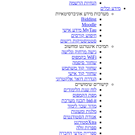
הנחיות הרשמה
מידע וכלים
מערכות מידע אוניברסיטאיות
Bidding
Moodle
MyTau מידע אישי
חיפוש קורסים
סטטיסטיקות רישום
תמיכת אינטרנט ומחשוב
גישה מרחוק וגלישה
WiFi בקמפוס
שחזור סיסמה
שחזור קוד משתמש
שחזור קוד אישי
הגדרת דואר אלקטרוני
קישורים שימושיים
לוח שנת הלימודים
מפת הקמפוס
bid-it תכנון מערכת
מדור שכר לימוד
מלגות ומעונות
אגודת הסטודנטים
Xtraסטודנט
ספרות זולה
ספריית מדעי החברה