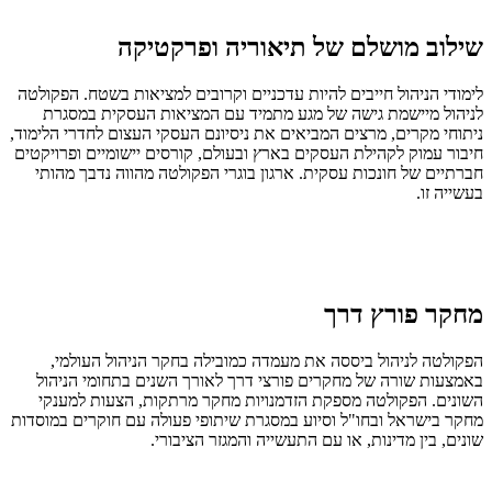
שילוב מושלם של תיאוריה ופרקטיקה
לימודי הניהול חייבים להיות עדכניים וקרובים למציאות בשטח. הפקולטה
לניהול מיישמת גישה של מגע מתמיד עם המציאות העסקית במסגרת
ניתוחי מקרים, מרצים המביאים את ניסיונם העסקי העצום לחדרי הלימוד,
חיבור עמוק לקהילת העסקים בארץ ובעולם, קורסים יישומיים ופרויקטים
חברתיים של חונכות עסקית. ארגון בוגרי הפקולטה מהווה נדבך מהותי
בעשייה זו.
מחקר פורץ דרך
הפקולטה לניהול ביססה את מעמדה כמובילה בחקר הניהול העולמי,
באמצעות שורה של מחקרים פורצי דרך לאורך השנים בתחומי הניהול
השונים. הפקולטה מספקת הזדמנויות מחקר מרתקות, הצעות למענקי
מחקר בישראל ובחו"ל וסיוע במסגרת שיתופי פעולה עם חוקרים במוסדות
שונים, בין מדינות, או עם התעשייה והמגזר הציבורי.