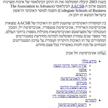
בשנת 2003 קיבלה הפקולטה את תו התקן הבינלאומי של איכות ומצוינות
מטעם ארגון ה-
AACSB
הבינלאומי (The Association to Advance
Collegiate Schools of Business) והפכה למוסד האקדמי הראשון
בישראל הנושא תו תקן זה.
בין המוסדות האקדמיים שהוענק להם תו האיכות של AACSB נמצאות
אוניברסיטת הארוורד, אוניברסיטת סטנפורד, אוניברסיטת ייל, המכון
הטכנולוגי של מסצ'וסטס ואוניברסיטאות מובילות נוספות ברחבי העולם.
מדי מספר שנים עומדת הפקולטה לבחינה מחודשת בסטנדרטים
המחמירים של תו האיכות היוקרתי ושומרת על עדכון הסטנדרטים
הגבוהים על מנת לזכות באשרורו בכל פעם מחדש.
מידע כללי
יצירת קשר ודרכי הגעה
אלפון
דרושים
נהלי האוניברסיטה
מכרזים
מידע לשעת חירום
מבקרת האוניברסיטה
תקנון משמעת ופסקי דין
לימודים
רישום לאוניברסיטה