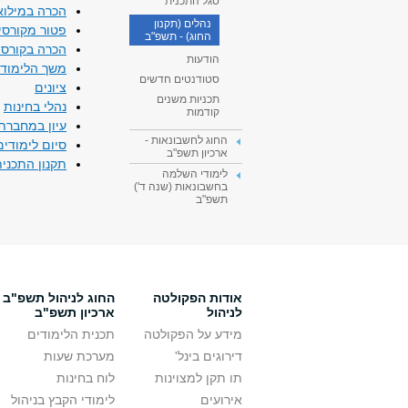
סגל התכנית
הכרה במילוא
נהלים (תקנון
פטור מקורסי
החוג) - תשפ"ב
הכרה בקורסי
הודעות
משך הלימודי
סטודנטים חדשים
ציונים
תכניות משנים
נהלי בחינות
קודמות
עיון במחברת 
החוג לחשבונאות -
סיום לימודים
ארכיון תשפ"ב
תקנון התכני
לימודי השלמה
בחשבונאות (שנה ד')
תשפ"ב
אודות הפקולטה
החוג לניהול תשפ"ב -
לניהול
ארכיון תשפ"ב
מידע על הפקולטה
תכנית הלימודים
דירוגים בינל'
מערכת שעות
תו תקן למצוינות
לוח בחינות
אירועים
לימודי הקבץ בניהול