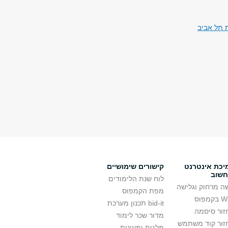
 תל אביב
יכת אינטרנט
קישורים שימושיים
חשוב
לוח שנת הלימודים
ה מרחוק וגלישה
מפת הקמפוס
קמפוס
bid-it תכנון מערכת
זור סיסמה
מדור שכר לימוד
זור קוד משתמש
מלגות ומעונות