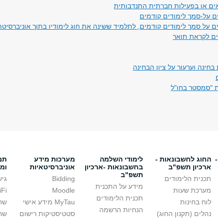
ים או בפעילות חברתית התנדבותית
ם על-סמך לימודים קודמים
ם על סמך לימודים קודמים, לתלמיד ששינה את חוג לימודיו בתוך אוניברסיטת
ם לקראת תואר
בחינה וערעור על ציון הבחינה
ת "סמסטר בחו"ל
החוג לחשבונאות -
לימודי השלמה
מערכות מידע
תמ
ארכיון תשפ"ב
בחשבונאות -ארכיון
אוניברסיטאיות
ומ
תשפ"ב
תכנית הלימודים
Bidding
גיש
מידע על התכנית
מערכת שעות
Moodle
WiFi ב
תכנית הלימודים
לוח בחינות
MyTau מידע אישי
שח
הנחיות הרשמה
נהלים (תקנון החוג)
סטטיסטיקות רישום
שח