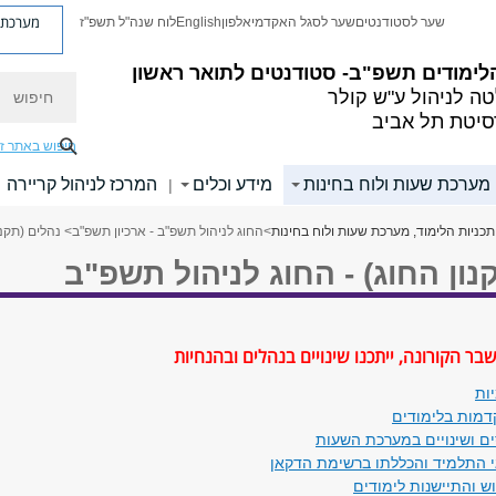
מערכת פ
שער לסטודנטים
שער לסגל האקדמי
אלפון
English
לוח שנה"ל תשפ"ז
לימודים תשפ"ב- סטודנטים לתואר ראשון
חיפוש
ה לניהול ע"ש קולר
סיטת תל אביב
חיפוש באתר ז
 מערכת שעות ולוח בחינות
מידע וכלים
המרכז לניהול קריירה
|
תכניות הלימוד, מערכת שעות ולוח בחינות
>
החוג לניהול תשפ"ב - ארכיון תשפ"ב
> נהלים (תקנו
נון החוג) - החוג לניהול תשפ"ב
בר הקורונה, ייתכנו שינויים בנהלים ובהנחיות​
ות
דמות בלימודים
ים ושינויים במערכת השעות
 התלמיד והכללתו ברשימת הדקאן
ש והתיישנות לימודים