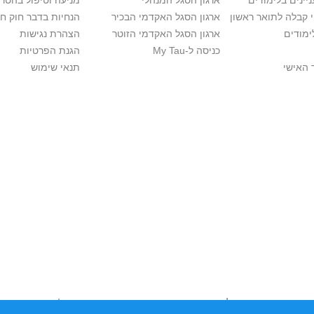
יינים בלימודים
ארגון הסגל המנהלי
מניעה וטיפול בהטר
י קבלה לתואר ראשון
ארגון הסגל האקדמי הבכיר
הנחיות בדבר חוק ח
ימודים
ארגון הסגל האקדמי הזוטר
הצהרת נגישות
כניסה ל-My Tau
הגנת הפרטיות
 האישי
תנאי שימוש
יות יוצרים. אם בבעלותך זכויות יוצרים בתכנים שנמצאים פה ו/או השימוש ש
נות בהקדם לכתובת שכאן >>