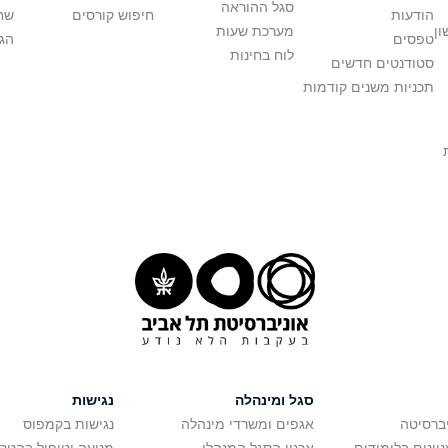
סגל ההוראה
הודעות
חיפוש קורסים
שחז
ון
מערכת שעות
טפסים
הגד
לוח בחינות
סטודנטים חדשים
תכניות משנים קודמות
סגל ומינהלה
נגישות
יברסיטה
אגפים ומשרדי מינהלה
נגישות בקמפוס