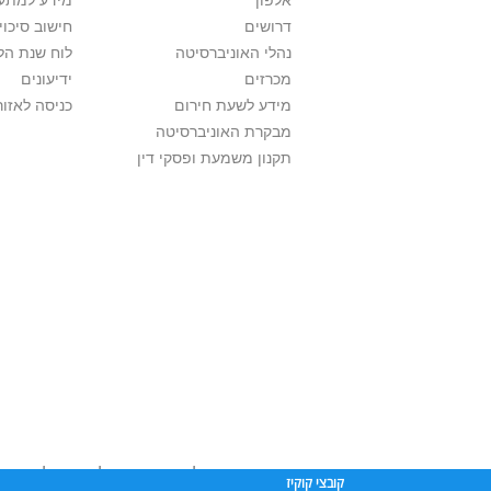
אלפון
מידע למתענ
דרושים
חישוב סיכוי
נהלי האוניברסיטה
לוח שנת הל
מכרזים
ידיעונים
מידע לשעת חירום
כניסה לאזור
מבקרת האוניברסיטה
תקנון משמעת ופסקי דין
אוניברסיטת תל אביב עושה כל מאמץ לכבד זכו
קובצי קוקיז
שנעשה בתכנים אלה לדעתך מפר זכויות
נא לפ