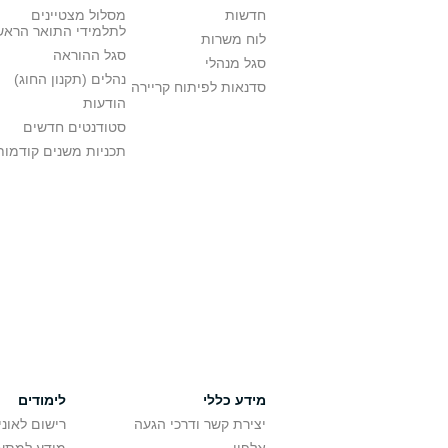
חדשות
מסלול מצטיינים
לתלמידי התואר הראש
לוח משרות
סגל ההוראה
סגל מנהלי
נהלים (תקנון החוג)
סדנאות לפיתוח קריירה
הודעות
סטודנטים חדשים
תכניות משנים קודמות
מידע כללי
לימודים
יצירת קשר ודרכי הגעה
רישום לאונ