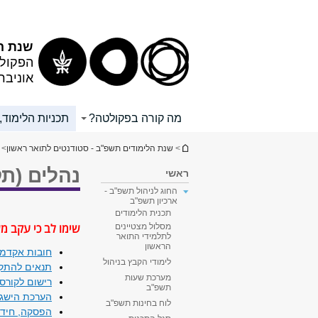
שנת ה
הפקולט
אוניבר
מה קורה בפקולטה?
תכניות הלימוד,
הינך נמצא כאן
>
שנת הלימודים תשפ"ב - סטודנטים לתואר ראשון
>
נהלים (תק
ראשי
החוג לניהול תשפ"ב -
ארכיון תשפ"ב
תכנית הלימודים
שימו לב כי עקב מש
מסלול מצטיינים
לתלמידי התואר
הראשון
חובות אקדמי
לימודי הקבץ בניהול
​תנאים להתק
מערכת שעות
רישום לקורס
תשפ"ב
הערכת הישגי
לוח בחינות תשפ"ב
הפסקה, חידו