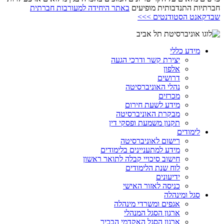
חברתיות התנדבותית מופיעים
באתר היחידה למעורבות חברתית
שבדקאנט הסטודנטים >>>
מידע כללי
יצירת קשר ודרכי הגעה
אלפון
דרושים
נהלי האוניברסיטה
מכרזים
מידע לשעת חירום
מבקרת האוניברסיטה
תקנון משמעת ופסקי דין
לימודים
רישום לאוניברסיטה
מידע למתעניינים בלימודים
חישוב סיכויי קבלה לתואר ראשון
לוח שנת הלימודים
ידיעונים
כניסה לאזור האישי
סגל ומינהלה
אגפים ומשרדי מינהלה
ארגון הסגל המנהלי
ארגון הסגל האקדמי הבכיר