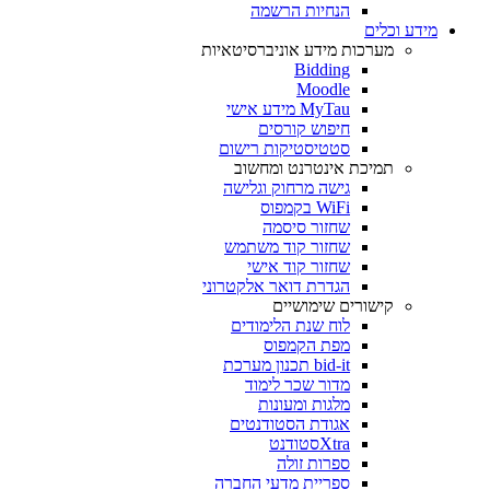
הנחיות הרשמה
מידע וכלים
מערכות מידע אוניברסיטאיות
Bidding
Moodle
MyTau מידע אישי
חיפוש קורסים
סטטיסטיקות רישום
תמיכת אינטרנט ומחשוב
גישה מרחוק וגלישה
WiFi בקמפוס
שחזור סיסמה
שחזור קוד משתמש
שחזור קוד אישי
הגדרת דואר אלקטרוני
קישורים שימושיים
לוח שנת הלימודים
מפת הקמפוס
bid-it תכנון מערכת
מדור שכר לימוד
מלגות ומעונות
אגודת הסטודנטים
Xtraסטודנט
ספרות זולה
ספריית מדעי החברה