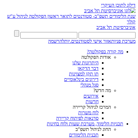
דילוג לתוכן העיקרי
שנת הלימודים תשפ"ב- סטודנטים לתואר ראשון
הפקולטה לניהול ע"ש
קולר
אוניברסיטת תל אביב
מערכת פניות
אזור אישי לסטודנטים.יות
להרשמה
מה קורה בפקולטה?
אודות הפקולטה
היתרונות שלנו
דבר הדקאן
תו תקן למצוינות
דירוגים בינלאומיים
סגל מנהלי
מה חדש?
אירועים
חדשות
המרכז לניהול קריירה
לוח משרות
סדנאות לפיתוח קריירה
תכניות הלימוד, מערכת שעות ולוח בחינות
החוג לניהול תשפ"ב
תכנית הלימודים