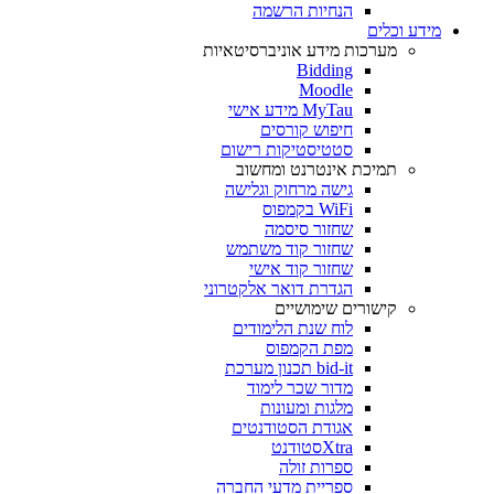
הנחיות הרשמה
מידע וכלים
מערכות מידע אוניברסיטאיות
Bidding
Moodle
MyTau מידע אישי
חיפוש קורסים
סטטיסטיקות רישום
תמיכת אינטרנט ומחשוב
גישה מרחוק וגלישה
WiFi בקמפוס
שחזור סיסמה
שחזור קוד משתמש
שחזור קוד אישי
הגדרת דואר אלקטרוני
קישורים שימושיים
לוח שנת הלימודים
מפת הקמפוס
bid-it תכנון מערכת
מדור שכר לימוד
מלגות ומעונות
אגודת הסטודנטים
Xtraסטודנט
ספרות זולה
ספריית מדעי החברה