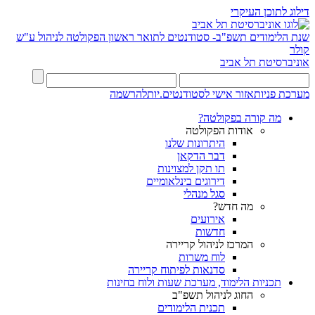
דילוג לתוכן העיקרי
שנת הלימודים תשפ"ב- סטודנטים לתואר ראשון
הפקולטה לניהול ע"ש
קולר
אוניברסיטת תל אביב
מערכת פניות
אזור אישי לסטודנטים.יות
להרשמה
מה קורה בפקולטה?
אודות הפקולטה
היתרונות שלנו
דבר הדקאן
תו תקן למצוינות
דירוגים בינלאומיים
סגל מנהלי
מה חדש?
אירועים
חדשות
המרכז לניהול קריירה
לוח משרות
סדנאות לפיתוח קריירה
תכניות הלימוד, מערכת שעות ולוח בחינות
החוג לניהול תשפ"ב
תכנית הלימודים