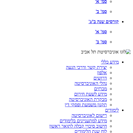
סמ' א'
סמ' ב'
קורסים שנה ב'/ג'
סמ' א'
סמ' ב'
מידע כללי
יצירת קשר ודרכי הגעה
אלפון
דרושים
נהלי האוניברסיטה
מכרזים
מידע לשעת חירום
מבקרת האוניברסיטה
תקנון משמעת ופסקי דין
לימודים
רישום לאוניברסיטה
מידע למתעניינים בלימודים
חישוב סיכויי קבלה לתואר ראשון
לוח שנת הלימודים