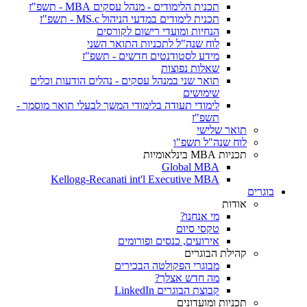
תכנית הלימודים - מנהל עסקים MBA - תשפ"ז
תכנית לימודים במדעי הניהול MS.c - תשפ"ז
הנחיות ומועדי רישום לקורסים
לוח שנה"ל לתכניות התואר השני
מידע לסטודנטים חדשים - תשפ"ז
שאלות נפוצות
תואר שני במנהל עסקים - נהלים הודעות וכלים
שימושים
לימודי תעודה בלימודי המשך לבעלי תואר מוסמך -
תשפ"ז
תואר שלישי
לוח שנה"ל תשפ"ו
תכניות MBA בינלאומיות
Global MBA
Kellogg-Recanati int'l Executive MBA
בוגרים
אודות
מי אנחנו?
טקסי סיום
אירועים, כנסים ופורומים
קהילת הבוגרים
מבוגרי הפקולטה הבכירים
מה חדש אצלך?
קבוצת הבוגרים LinkedIn
תכניות ומועדונים