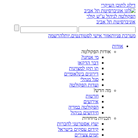
דילוג לתוכן העיקרי
הפקולטה לניהול ע"ש קולר
אוניברסיטת תל אביב
מערכת פניות
אזור אישי לסטודנטים.יות
להרשמה
אודות
אודות הפקולטה
מי אנחנו?
דבר הדקאן
תו תקן למצוינות
דירוגים בינלאומיים
סגל מנהלי
ועדות הפקולטה
מה חדש?
חדשות
אירועים
הפקולטה במדיה
חידושים בניהול
תכניות מיוחדות
יעוץ אסטרטגי לחברות
קידום עסקים בישראל
יזמים צעירים