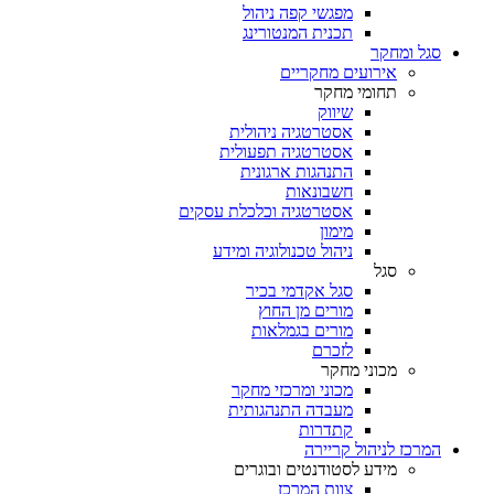
מפגשי קפה ניהול
תכנית המנטורינג
סגל ומחקר
אירועים מחקריים
תחומי מחקר
שיווק
אסטרטגיה ניהולית
אסטרטגיה תפעולית
התנהגות ארגונית
חשבונאות
אסטרטגיה וכלכלת עסקים
מימון
ניהול טכנולוגיה ומידע
סגל
סגל אקדמי בכיר
מורים מן החוץ
מורים בגמלאות
לזכרם
מכוני מחקר
מכוני ומרכזי מחקר
מעבדה התנהגותית
קתדרות
המרכז לניהול קריירה
מידע לסטודנטים ובוגרים
צוות המרכז