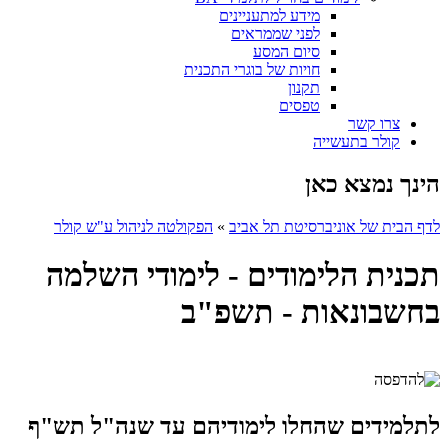
מידע למתעניינים
לפני שממראים
סיום המסע
חויות של בוגרי התכנית
תקנון
טפסים
צרו קשר
קולר בתעשייה
הינך נמצא כאן
לדף הבית של אוניברסיטת תל אביב
»
הפקולטה לניהול ע"ש קולר
תכנית הלימודים - לימודי השלמה
בחשבונאות - תשפ"ב
לתלמידים שהחלו לימודיהם עד שנה"ל תש"ף