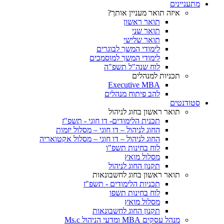
מתעניינים
איזה תואר מעניין אותך?
תואר ראשון
תואר שני
תואר שלישי
לימודי המשך לבוגרים
לימודי המשך למוסמכים
לוח שנה"ל תשפ"ה
תכניות למנהלים
Executive MBA
להב פיתוח מנהלים
סטודנטים
תואר ראשון בחוג לניהול
תכנית הלימודים- דו חוגי - תשפ"ז
החוג לניהול – דו חוגי – מסלול יזמות
החוג לניהול – דו חוגי – מסלול אקטואריה
לוח בחינות תשפ"ו
מסלול מואץ
תקנון החוג לניהול
תואר ראשון בחוג לחשבונאות
תכניות הלימודים - תשפ"ז
לוח בחינות תשפו
מסלול מואץ
תקנון החוג לחשבונאות
מנהל עסקים MBA ומדעי הניהול Ms.c