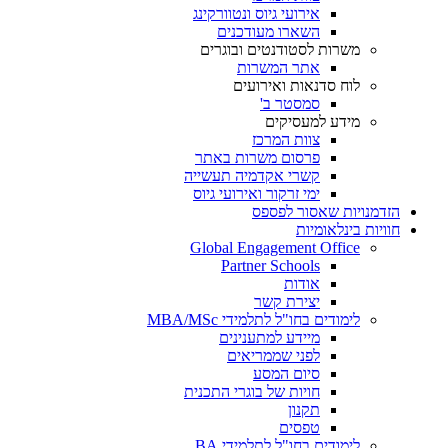
אירועי גיוס ונטוורקינג
השארו מעודכנים
משרות לסטודנטים ובוגרים
אתר המשרות
לוח סדנאות ואירועים
סמסטר ב'
מידע למעסיקים
צוות המרכז
פרסום משרות באתר
קשרי אקדמיה תעשייה
ימי זרקור ואירועי גיוס
הזדמנויות שאסור לפספס
חוויות בינלאומיות
Global Engagement Office
Partner Schools
אודות
יצירת קשר
לימודים בחו"ל לתלמידי MBA/MSc
מיידע למתענינים
לפני שממריאים
סיום המסע
חויות של בוגרי התכנית
תקנון
טפסים
לימודים בחו"ל לתלמידי BA