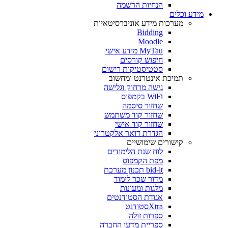
הנחיות הרשמה
מידע וכלים
מערכות מידע אוניברסיטאיות
Bidding
Moodle
MyTau מידע אישי
חיפוש קורסים
סטטיסטיקות רישום
תמיכת אינטרנט ומחשוב
גישה מרחוק וגלישה
WiFi בקמפוס
שחזור סיסמה
שחזור קוד משתמש
שחזור קוד אישי
הגדרת דואר אלקטרוני
קישורים שימושיים
לוח שנת הלימודים
מפת הקמפוס
bid-it תכנון מערכת
מדור שכר לימוד
מלגות ומעונות
אגודת הסטודנטים
Xtraסטודנט
ספרות זולה
ספריית מדעי החברה