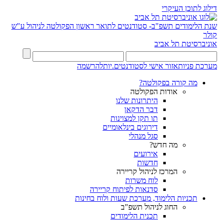
דילוג לתוכן העיקרי
שנת הלימודים תשפ"ב- סטודנטים לתואר ראשון
הפקולטה לניהול ע"ש
קולר
אוניברסיטת תל אביב
מערכת פניות
אזור אישי לסטודנטים.יות
להרשמה
מה קורה בפקולטה?
אודות הפקולטה
היתרונות שלנו
דבר הדקאן
תו תקן למצוינות
דירוגים בינלאומיים
סגל מנהלי
מה חדש?
אירועים
חדשות
המרכז לניהול קריירה
לוח משרות
סדנאות לפיתוח קריירה
תכניות הלימוד, מערכת שעות ולוח בחינות
החוג לניהול תשפ"ב
תכנית הלימודים