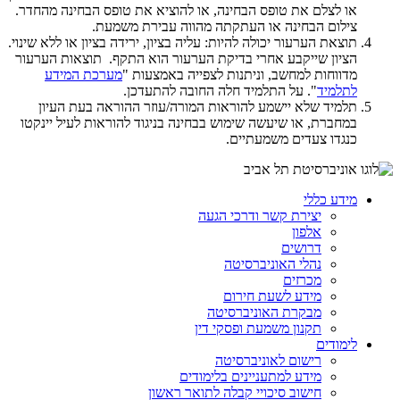
או לצלם את טופס הבחינה, או להוציא את טופס הבחינה מהחדר.
צילום הבחינה או העתקתה מהווה עבירת משמעת.
תוצאת הערעור יכולה להיות: עליה בציון, ירידה בציון או ללא שינוי.
הציון שייקבע אחרי בדיקת הערעור הוא התקף. תוצאות הערעור
מדווחות למחשב, וניתנות לצפייה באמצעות "
מערכת המידע
לתלמיד
". על התלמיד חלה החובה להתעדכן.
תלמיד שלא יישמע להוראות המורה/עוזר ההוראה בעת העיון
במחברת, או שיעשה שימוש בבחינה בניגוד להוראות לעיל יינקטו
כנגדו צעדים משמעתיים.
מידע כללי
יצירת קשר ודרכי הגעה
אלפון
דרושים
נהלי האוניברסיטה
מכרזים
מידע לשעת חירום
מבקרת האוניברסיטה
תקנון משמעת ופסקי דין
לימודים
רישום לאוניברסיטה
מידע למתעניינים בלימודים
חישוב סיכויי קבלה לתואר ראשון