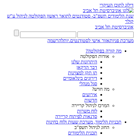
דילוג לתוכן העיקרי
שנת הלימודים תשפ"ב- סטודנטים לתואר ראשון
הפקולטה לניהול ע"ש
קולר
אוניברסיטת תל אביב
מערכת פניות
אזור אישי לסטודנטים.יות
להרשמה
מה קורה בפקולטה?
אודות הפקולטה
היתרונות שלנו
דבר הדקאן
תו תקן למצוינות
דירוגים בינלאומיים
סגל מנהלי
מה חדש?
אירועים
חדשות
המרכז לניהול קריירה
לוח משרות
סדנאות לפיתוח קריירה
תכניות הלימוד, מערכת שעות ולוח בחינות
החוג לניהול תשפ"ב
תכנית הלימודים