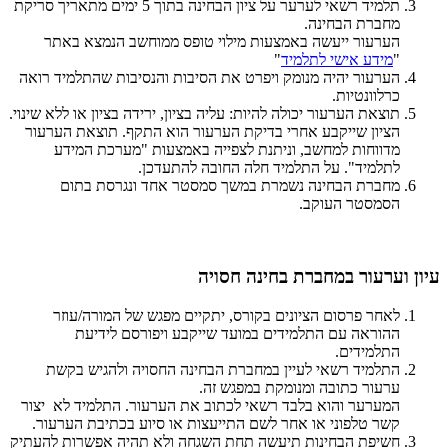
תלמיד רשאי לערער על ציון הבחינה בתוך 5 ימים מתאריך סריקת
מחברת הבחינה.
הערעור ייעשה באמצעות מילוי טופס ממוחשב הנמצא באתר
"
מידע אישי לתלמיד
"
הערעור יהיה מנומק ויפרט את הסיבות והנסיבות שהתלמיד רואה
כרלוונטיות.
תוצאת הערעור יכולה להיות: עליה בציון, ירידה בציון או ללא שינוי.
הציון שייקבע אחרי בדיקת הערעור הוא התקף. תוצאת הערעור
מדווחות למחשב, וניתנת לצפייה באמצעות "מערכת המידע
לתלמיד". על התלמיד חלה החובה להתעדכן.
מחברת הבחינה נשמרת במשך סמסטר אחד ונגרסת בתום
הסמסטר העוקב.
עיון וערעור במחברת בחינה חסויה​
לאחר פרסום הציונים בקורס, יתקיים מפגש של המורה/עוזר
ההוראה עם התלמידים במועד שייקבע ויפורסם לידיעת
התלמידים.
התלמיד רשאי לעיין במחברת הבחינה החסויה ולהגיש בקשת
ערעור כתובה ומנומקת במפגש זה.
המערער והוא בלבד רשאי לכתוב את הערעור. התלמיד לא יצור
קשר טלפוני או אחר לשם התייעצות או סיוע בכתיבת הערעור.
חשיפת הבחינות תיעשה תחת השגחה ולא תהיה אפשרות להעתיק