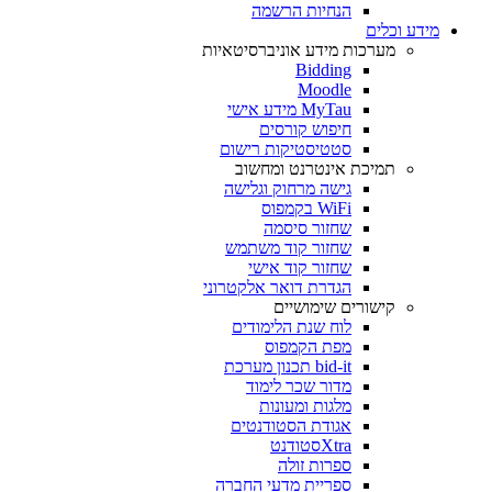
הנחיות הרשמה
מידע וכלים
מערכות מידע אוניברסיטאיות
Bidding
Moodle
MyTau מידע אישי
חיפוש קורסים
סטטיסטיקות רישום
תמיכת אינטרנט ומחשוב
גישה מרחוק וגלישה
WiFi בקמפוס
שחזור סיסמה
שחזור קוד משתמש
שחזור קוד אישי
הגדרת דואר אלקטרוני
קישורים שימושיים
לוח שנת הלימודים
מפת הקמפוס
bid-it תכנון מערכת
מדור שכר לימוד
מלגות ומעונות
אגודת הסטודנטים
Xtraסטודנט
ספרות זולה
ספריית מדעי החברה