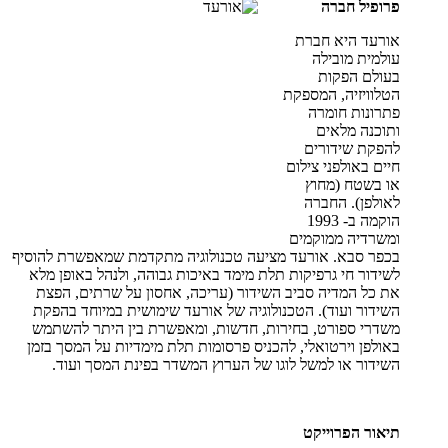
פרופיל חברה
אורעד היא חברת
עולמית מובילה
בעולם הפקות
הטלוויזיה, המספקת
פתרונות חומרה
ותוכנה מלאים
להפקת שידורים
חיים באולפני צילום
או בשטח (מחוץ
לאולפן). החברה
הוקמה ב- 1993
ומשרדיה ממוקמים
בכפר סבא. אורעד מציעה טכנולוגיה מתקדמת שמאפשרת להוסיף
לשידור חי גרפיקות תלת מימד באיכות גבוהה, ולנהל באופן מלא
את כל המדיה סביב השידור (עריכה, אחסון על שרתים, הפצת
השידור ועוד). הטכנולוגיה של אורעד שימושית במיוחד בהפקת
משדרי ספורט, בחירות, חדשות, ומאפשרת בין היתר להשתמש
באולפן וירטואלי, להכניס פרסומות תלת מימדיות על המסך בזמן
השידור או למשל לוגו של הערוץ המשדר בפינת המסך ועוד.
תיאור הפרוייקט