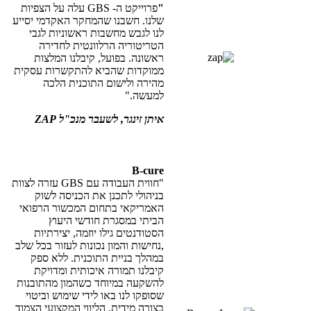
"
פרוייקט ה-
GBS
עלה על הצפיות
שלנו. חשבנו שהמחקר האקדמי יסייע
לנו לגבש מחשבות ראשוניות לגבי
הטריטוריה הרלוונטית לחדירה
ראשונה. בפועל, קיבלנו המלצות
ממוקדות שהביא להתקשרות עסקית
מהירה ולישום התוכנית הלכה
למעשה."
איתן זינגר, לשעבר מנכ"ל
ZAP
B-cure
"חווית העבודה עם
GBS
עזרה לצוות
בניהולי לתכנן את הכניסה לשוק
האמריקאי בתחום המכשור הרפואי
הביתי במסגרת חודשי היעוץ
הסטודנטים גילו יוזמה, יצירתיות
,נחישות והמון נכונות לעזור בכל שלב
במהלך בניית התוכנית. ללא ספק
קיבלנו תמורה איכותית ומדויקת
להשקעה במיוחד כשהמון מהתובנות
שסופקו לנו באו לידי שימוש וביטוי
בצורה מידית. הליווי המקצועי הצמוד