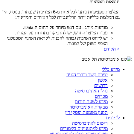
תוצאות והמלצות
המלצות ספציפיות ניתנו לכל אחת מ-6 המדינות שנבחרו. בנוסף, היו
גם המלצות כלליות יותר הרלוונטיות לכל האזורים והמדינות:
מודעות מותג - עם דגש מיוחד על תחום ה-Data.
עבור המוצר החדש, יש להתמקד בתחרות על המחיר.
יש לייחס חשיבות גבוהה להכנות לקראת השינוי הטכנולוגי
הצפוי בשוק של המוצר.
< הקודם
מידע כללי
יצירת קשר ודרכי הגעה
אלפון
דרושים
נהלי האוניברסיטה
מכרזים
מידע לשעת חירום
מבקרת האוניברסיטה
תקנון משמעת ופסקי דין
לימודים
רישום לאוניברסיטה
מידע למתעניינים בלימודים
חישוב סיכויי קבלה לתואר ראשון