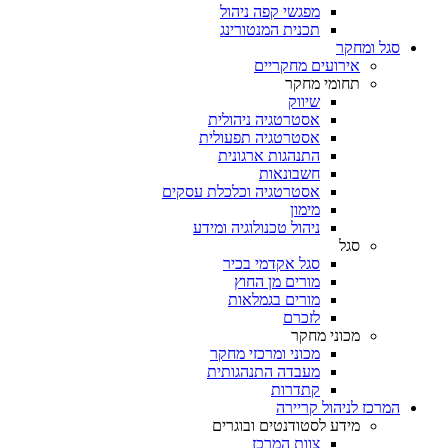
מפגשי קפה ניהול
תכנית המנטורינג
סגל ומחקר
אירועים מחקריים
תחומי מחקר
שיווק
אסטרטגיה ניהולית
אסטרטגיה תפעולית
התנהגות ארגונית
חשבונאות
אסטרטגיה וכלכלת עסקים
מימון
ניהול טכנולוגיה ומידע
סגל
סגל אקדמי בכיר
מורים מן החוץ
מורים בגמלאות
לזכרם
מכוני מחקר
מכוני ומרכזי מחקר
מעבדה התנהגותית
קתדרות
המרכז לניהול קריירה
מידע לסטודנטים ובוגרים
צוות המרכז