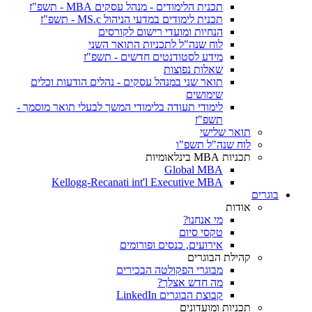
תכנית הלימודים - מנהל עסקים MBA - תשפ"ז
תכנית לימודים במדעי הניהול MS.c - תשפ"ז
הנחיות ומועדי רישום לקורסים
לוח שנה"ל לתכניות התואר השני
מידע לסטודנטים חדשים - תשפ"ז
שאלות נפוצות
תואר שני במנהל עסקים - נהלים הודעות וכלים
שימושים
לימודי תעודה בלימודי המשך לבעלי תואר מוסמך -
תשפ"ז
תואר שלישי
לוח שנה"ל תשפ"ו
תכניות MBA בינלאומיות
Global MBA
Kellogg-Recanati int'l Executive MBA
בוגרים
אודות
מי אנחנו?
טקסי סיום
אירועים, כנסים ופורומים
קהילת הבוגרים
מבוגרי הפקולטה הבכירים
מה חדש אצלך?
קבוצת הבוגרים LinkedIn
תכניות ומועדונים