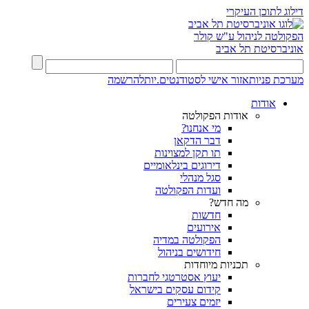
דילוג לתוכן העיקרי
הפקולטה לניהול ע"ש קולר
אוניברסיטת תל אביב
מערכת פניות
אזור אישי לסטודנטים.יות
להרשמה
אודות
אודות הפקולטה
מי אנחנו?
דבר הדקאן
תו תקן למצוינות
דירוגים בינלאומיים
סגל מנהלי
ועדות הפקולטה
מה חדש?
חדשות
אירועים
הפקולטה במדיה
חידושים בניהול
תכניות מיוחדות
יעוץ אסטרטגי לחברות
קידום עסקים בישראל
יזמים צעירים