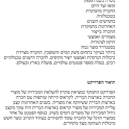
נוסדה בשנת 1920
ומאז ועד היום
החברה מתמקדת
בטכנולוגיה.
בחמישים השנים
האחרונות מתמקדת
החברה בייצור
מצמדים ואמצעי
תיקון לצינורות
בסטנדרד מוצר גבוה
ביותר בעיקר בתחום משק המים והשופכין. החברה מצוידת
ביכולות הנדסיות ואמצעי ייצור מקיפים. לחברה הישגים טכנולוגיים
רבים, בעלת מספר פטנטים עולמיים, פועלת בארץ ובעולם.
תיאור הפרוייקט
הפרויקט התמקד במציאת פתרון להעלאת המכירות של מוצרי
החברה בארצות הברית. לקראוס הייתה שותפות עם חברה
בארצות הברית ששיווקה את מוצריה. בשנים האחרונות קצב
עליית המכירות של מוצרי קראוס בארצות הברית היה נמוך מקצב
גידול המכירות של מוצרים דומים בשוק. בנוסף הפטנט על אחד
ממוצרי הדגל של החברה עומד להסתיים בעתיד הקרוב ונוצר חשש
מיכולות העתקה מצד מתחרים.