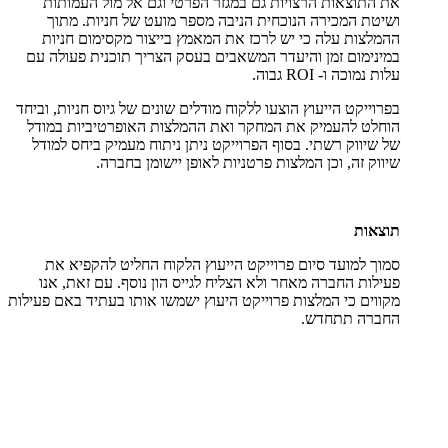
את התוצאות הרצויות גם במגזר הפרטי וגם אל מול העמותות
ושיטת המכירה הנוכחית הניבה מספר מועט של חניות. מתוך
ההמלצות עלה כי יש לרכז את המאמץ בייצור מקסימום חניות
במינימום זמן והיעדר המשאבים בעסק הצריך תוכנית פעולה עם
עלות נמוכה ו- ROI גבוה.
בפרוייקט הייעוץ הוצעו ללקוח מודלים שונים של גיוס חניות, וביחד
הוחלט להעמיק את המחקר ואת ההמלצות האופרטיביות במודל
של שיווק רשתי. בסוף הפרוייקט ניתן ניתוח מעמיק ביחס למודל
שיווק זה, וכן המלצות פרטניות לאופן יישומן בחברה.
תוצאות
סמוך למועד סיום פרוייקט הייעוץ הלקוח החליט להקפיא את
פעילות החברה מאחר ולא הצליח לגייס הון נוסף. עם זאת, אנו
מקווים כי המלצות פרוייקט היעוץ ישמשו אותו בעתיד באם פעילות
החברה תתחדש.