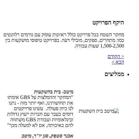
היקף הפרויקט
מחקר השטח בכל פרויקט כולל ראיונות עומק עם גורמים רלוונטים
כמו: מתחרים, ספקים, מובילי דעה. בפרויקט טיפוסי מושקעות בין
1,500-2,500 שעות עבודה.
< הקודם
הבא >
ממליצים
מיטב- בית בהשקעות
"המחקר וההמלצות על
GBS
אימתו
את תחושותינו, ואף יותר מזה - נתנו
לנו כיוון פעולה. עשינו פרויקטים
דומים בעבר עם חברות ייעוץ גדולות
ובינלאומיות ועבודת
GBS
משתווה
להם באיכותה, אם לא למעלה מכך"
אבנר סטפק, סגן יו"ר, מיטב