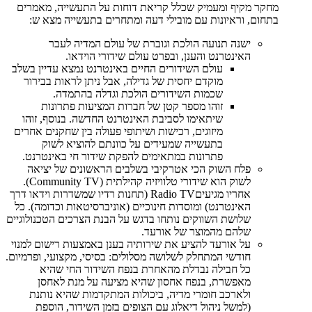
מחקר מקיף ומעמיק שכלל קריאת דוחות על התעשייה, מאמרים
בתחום, וראיונות עם מובילי דעה ומתחרים בתעשייה מצא ש:
ישנה תנועה הולכת וגוברת של עולם המדיה לעבר
האינטרנט והענן, ובפרט עולם שידורי הוידאו.
עולם השידורים החיים באינטרנט נמצא עדיין בשלב
מוקדם יחסית של גדילה, אבל ניתן לראות בבירור
שכמות השידורים הולכת וגדלה בהתמדה.
זוהו מספר קטן של חברות המציעות פתרונות
שיתאימו לסביבת האינטרנט החדשה. בנוסף, זוהו
מיזוגים, רכישות ושיתופי פעולה בין שחקנים אחרים
בתעשייה שמעידים על כוונתם להוציא לשוק
פתרונות במתאימים להפקת שידור חי באינטרנט.
פלח השוק הכי אטרקיבי בשלבים הראשונים של יציאה
לשוק הוא שידורי טלוויזיה קהילתית
Community TV)
).
אחריו מגיעים
Radio TV
(תחנות רדיו שמשדרות וידאו דרך
האינטרנט) ומוסדות חינוכיים (אוניברסיטאות וכדומה). כל
שלושת השווקים נותחו בדגש על הבנת הצרכים הטכנולוגיים
שלהם מהמוצר של אורעד.
על אורעד להציע את שירותיה בענן באמצעות רישום למנוי
חודשי המתחלק לשלושה מסלולים: בסיסי, מקצועי, ופרמיום.
כל חבילה נבדלת מהאחרת בנפח השידור החי שהיא
מאפשרת, בנפח אחסון שהיא מציעה על מנת לאחסן
ולארכב חומרי מדיה, ביכולות המתקדמות שהיא נותנת
(למשל ניהול דיאלוג עם הצופים בזמן השידור, הוספת