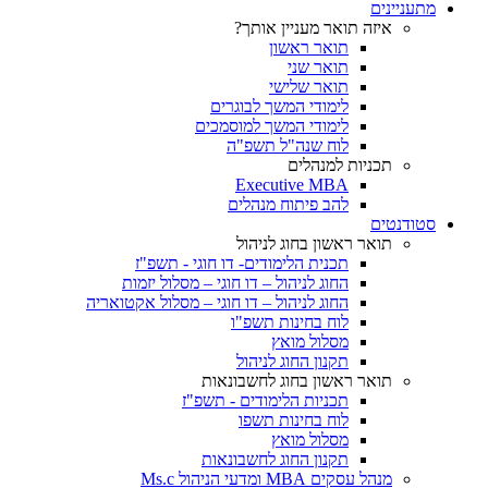
מתעניינים
איזה תואר מעניין אותך?
תואר ראשון
תואר שני
תואר שלישי
לימודי המשך לבוגרים
לימודי המשך למוסמכים
לוח שנה"ל תשפ"ה
תכניות למנהלים
Executive MBA
להב פיתוח מנהלים
סטודנטים
תואר ראשון בחוג לניהול
תכנית הלימודים- דו חוגי - תשפ"ז
החוג לניהול – דו חוגי – מסלול יזמות
החוג לניהול – דו חוגי – מסלול אקטואריה
לוח בחינות תשפ"ו
מסלול מואץ
תקנון החוג לניהול
תואר ראשון בחוג לחשבונאות
תכניות הלימודים - תשפ"ז
לוח בחינות תשפו
מסלול מואץ
תקנון החוג לחשבונאות
מנהל עסקים MBA ומדעי הניהול Ms.c