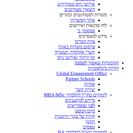
אירועי גיוס ונטוורקינג
השארו מעודכנים
משרות לסטודנטים ובוגרים
אתר המשרות
לוח סדנאות ואירועים
סמסטר ב'
מידע למעסיקים
צוות המרכז
פרסום משרות באתר
קשרי אקדמיה תעשייה
ימי זרקור ואירועי גיוס
הזדמנויות שאסור לפספס
חוויות בינלאומיות
Global Engagement Office
Partner Schools
אודות
יצירת קשר
לימודים בחו"ל לתלמידי MBA/MSc
מיידע למתענינים
לפני שממריאים
סיום המסע
חויות של בוגרי התכנית
תקנון
טפסים
לימודים בחו"ל לתלמידי BA