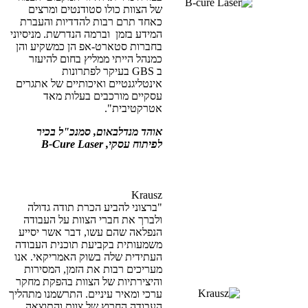
של הצוות כולו סטודנטים ומרצים
כאחד תרם רבות להדדיות והעברת
המידע בזמן וברמה הנדרשת. מניסיוני
בחברות סטארט-אפ הן כמשקיע והן
כמנהל הייתי ממליץ בחום להיעזר
ב
GBS
בעיקר לפתרונות
אינטליגנטיים ואיכותיים של אתגרים
עסקיים מורכבים בעלות מאד
אטרקטיבית".
אוהד מנדלבאום,
סמנכ"ל בכיר
לפיתוח עסקי,
B-Cure Laser
Krausz
"ברצוני להביע הכרת תודה גדולה
ולברך את חברי הצוות על העבודה
הנפלאה שהם עשו, דבר אשר יסייע
משמעותית בקביעת תוכנית העבודה
העתידית שלה בשוק האמריקאי. אנו
מעריכים רבות את הזמן, המסירות
והיצירתיות של הצוות בהפקת מחקר
ערכי ומאיר עיניים. התרשמנו מתהליך
העבודה החרוץ של צוות והתוצאה