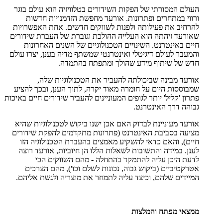
העולם המסורתי של הפקות השידורים בטלוויזיה הוא עולם בוגר
ורווי במתחרים ופתרונות. אורעד מחפשת הזדמנויות חדשות
להרחיב את פעילותה ולפנות לשווקים חדשים. אחת האפשרויות
שאורעד זיהתה הוא העלייה ההולכת וגוברת של העברת שידורים
חיים באינטרנט. השינויים הטכנולוגיים של השנים האחרונות
והמעבר לעולם דיגיטלי ואינטרנטי שמשתף מדיה בענן, יצרו עולם
חדש של שיתוף מידע שהולך ומתפתח בהתמדה.
אורעד מבינה שביכולתה להעביר את הטכנולוגיות שלה,
שמבוססות היום על חומרה מאוד יקרה, לתוך הענן, ובכך להציע
פתרון 'קליל' יותר לגופים המעוניינים להעביר שידורים חיים באיכות
גבוהה דרך האינטרנט.
אורעד מעוניינת לבדוק האם אכן ישנו ביקוש לטכנולוגיות שהיא
מציעה בסביבת האינטרנט (פתרונות מתקדמים להפקת שידורים
חיים), והאם כדאי להשקיע מאמצים בהעברת הטכנולוגיה הזו
לענן. במידה והתשובות לשאלות הללו הן חיוביות, אורעד רוצה
לדעת היכן עליה להתמקד בהתחלה - מהם השווקים הכי
אטרקטיביים (ביקוש גבוה, נכונות לשלם וכו'), מהם הצרכים
המיידים שלהם, וכיצד עליה לתמחר את מוצריה ולגשת אליהם.
ממצאי מפתח והמלצות