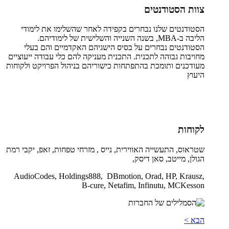
צוות הסטודנטים
הסטודנטים שלנו נבחרים בקפידה לאחר שהשלימו את לימודי
הליבה ב-
MBA
, בשנה השנייה והשלישית של לימודיהם.
הסטודנטים נבחרים על בסיס הישגיהם האקדמיים והם בעלי
מחויבות גבוהה לתכנית. התכנית מעניקה להם כלי עבודה ייעוציים
מעודכנים ותומכת בהתפתחות כישוריהם בניהול הפרויקט ולקוחות
היעוץ
לקוחות
שטראוס, התעשייה האווירית, נייס , מזרחי טפחות, זאפ, יקבי רמת
הגולן, מייטב, סאן דיסק,
AudioCodes, Holdings888, DBmotion, Orad, HP, Krausz,
B-cure, Netafim, Infinutu, MCKesson
הבא >