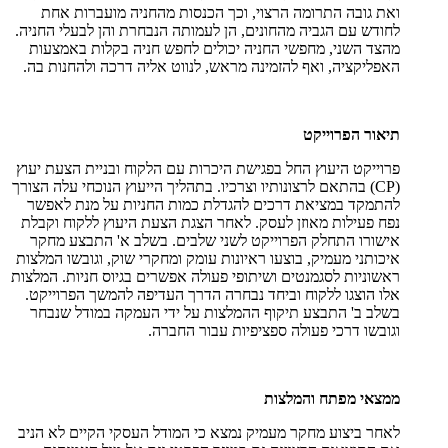
ואת גובה התרומה הרצוי, וכך הכנסות מהחניה מועברות אחת
לחודש עם הגביה מהחונים, הן לעמותה הנבחרת והן לבעלי החניה.
מהצד השני, מחפשי החניה יכולים לחפש חניה בקלות באמצעות
האפליקציה, ואף להזמינה מראש, לנווט אליה דרכה ולהחנות בה.
תיאור הפרוייקט
פרוייקט היעוץ החל בפגישת היכרות עם הלקוח ובניית הצעת יעוץ
(CP) בהתאם לרצונותיו וצרכיו. בתהליך הייעוץ הנוכחי עלה הצורך
להתמקד במציאת דרכים להגדלת כמות החניות על מנת לאפשר
נפח פעילות מאוזן לעסק. לאחר הצגת הצעת היעוץ ללקוח וקבלת
אישורו התחלק הפרוייקט לשני שלבים. בשלב א' התבצע מחקר
איכותני מעמיק, בוצעו ראיונות עומק ומחקרי שוק, וגובשו המלצות
ראשוניות לסגמנטים ושיתופי פעולה אפשרים בגיוס חניות. המלצות
אלו הוצגו ללקוח וביחד נבחרה הדרך העדיפה להמשך הפרוייקט.
בשלב ב' התבצע תיקוף ההמלצות על ידי העמקה במודל שנבחר
וגובשו דרכי פעולה ספציפיות עבור החברה.
ממצאי מפתח והמלצות
לאחר ביצוע מחקר מעמיק נמצא כי המודל העסקי הקיים לא הניב