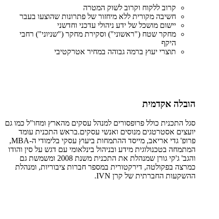
קרוב ללקוח וקרוב לשוק המטרה
חשיבה מקורית ללא מיחזור של פתרונות שהוצעו בעבר
יישום מושכל של ידע ניהולי עדכני וחדשני
מחקר שטח ("ראשוני") וסקירת מחקר ("שניוני") רחבי
היקף
תוצרי יעוץ ברמה גבוהה במחיר אטרקטיבי
הובלה אקדמית
סגל התכנית כולל פרופסורים למנהל עסקים מהארץ ומחו"ל כמו גם
יועצים אסטרטגים מנוסים ואנשי עסקים
.
בראש התכנית עומד
פרופ' גדי אריאב, מייסד ההתמחות ביעוץ עסקי בלימודי ה-
MBA
,
המתמחה בטכנולוגית מידע ובניהול בינלאומי עם דגש על סין והודו
והגב' ג'קי גורן שמנהלת את התכנית משנת 2008 ומשמשת גם
כמרצה בפקולטה, דירקטורית במספר חברות ציבוריות, ומנהלת
ההשקעות החברתית של קרן
IVN
.