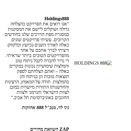
Holdings888
"אנו רואים את הפרויקט כהצלחה
גדולה ושוקלים ליישם את המסקנות
במסגרת מפת הדרכים שלנו בחודשים
הקרובים. עשיתי פרויקטים שונים
כאלה לאורך השנים (כיועץ וכלקוח)
ורציתי לברך אתכם על אחד
מהפרויקטים הטובים ביותר שראיתי.
די נדיר לחברה לקבל ניתוח טוב
והמלצות שימושיות נכונות במקרים
כאלה – ואתם הצלחתם לספק
תוצאות טובות הן בניתוח והן
בהמלצות. תודה על המאמץ, הרצינות
והחדשנות! התודות מיועדות כמובן
לצוות הישראלי והגרמני ולצוות
החונכים באוניברסיטת תל אביב."
גיגי לוי, מנכ"ל 888 אחזקות
ZAP השוואת מחירים