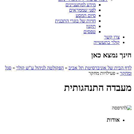
מידע למתעניינים
לפני שממראים
סיום המסע
חויות של בוגרי התכנית
תקנון
טפסים
צרו קשר
קולר בתעשייה
הינך נמצא כאן
לדף הבית של אוניברסיטת תל אביב
»
הפקולטה לניהול ע"ש קולר
»
סגל
ומחקר
»
פעילויות מחקר
מעבדה התנהגותית
אודות