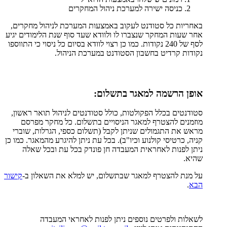
כניסה ישירה למערכת ניהול המחקרים
באחריות כל סטודנט לעקוב באמצעות המערכת לניהול מחקרים,
אחר שעות המחקר שנצברו לו ולוודא שעד סוף שנת הלימודים יגיע
לסף של 240 נקודות. כמו כן רצוי לוודא בסיום כל ניסוי כי התווספו
נקודות קרדיט בחשבון הסטודנט במערכת הניהול.
אופן הרשמה למאגר בתשלום:
סטודנטים בכלל הפקולטות, כולל סטודנטים לניהול תואר ראשון,
מוזמנים להצטרף למאגר הניסויים בתשלום. כל מחקר מפרסם
מראש את התגמולים שניתן לקבל (תשלום כספי, הגרלות, שוברי
קניה, כרטיסי קולנוע וכיו"ב). בכל עת ניתן להיגרע מהמאגר. כמו כן
ניתן לפנות לאחראית המעבדה חן פונדק בכל עת ובכל שאלה
שהיא.
על מנת להצטרף למאגר שבתשלום, יש למלא את השאלון ב-
קישור
הבא
.
לשאלות ולפרטים נוספים ניתן לפנות לאחראי המעבדה