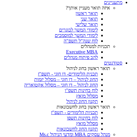
מתעניינים
איזה תואר מעניין אותך?
תואר ראשון
תואר שני
תואר שלישי
לימודי המשך לבוגרים
לימודי המשך למוסמכים
לוח שנה"ל תשפ"ה
תכניות למנהלים
Executive MBA
להב פיתוח מנהלים
סטודנטים
תואר ראשון בחוג לניהול
תכנית הלימודים- דו חוגי - תשפ"ז
החוג לניהול – דו חוגי – מסלול יזמות
החוג לניהול – דו חוגי – מסלול אקטואריה
לוח בחינות תשפ"ו
מסלול מואץ
תקנון החוג לניהול
תואר ראשון בחוג לחשבונאות
תכניות הלימודים - תשפ"ז
לוח בחינות תשפו
מסלול מואץ
תקנון החוג לחשבונאות
מנהל עסקים MBA ומדעי הניהול Ms.c