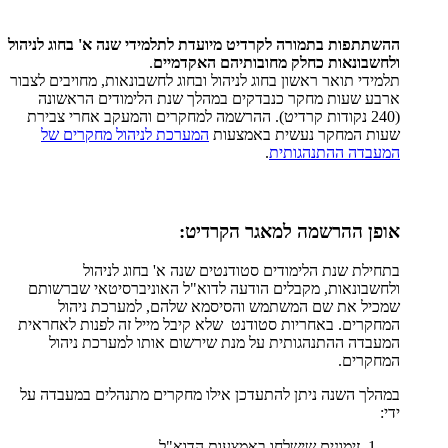
ההשתתפות בתמורה לקרדיט מיועדת לתלמידי שנה א' בחוג לניהול
ולחשבונאות כחלק מחובותיהם האקדמיים
.
תלמידי תואר ראשון בחוג לניהול ובחוג לחשבונאות, מחויבים לצבור
ארבע שעות מחקר כנבדקים במהלך שנת הלימודים הראשונה
(240 נקודות קרדיט). ההרשמה למחקרים והמעקב אחרי צבירת
שעות המחקר נעשית באמצעות
המערכת לניהול מחקרים של
המעבדה ההתנהגותית
.
אופן ההרשמה למאגר הקרדיט:
בתחילת שנת הלימודים סטודנטים שנה א' בחוג לניהול
ולחשבונאות, מקבלים הודעה לדוא"ל האוניברסיטאי שברשותם
שמכיל את שם המשתמש והסיסמא שלהם, למערכת ניהול
המחקרים. באחריות סטודנט שלא קיבל מייל זה לפנות לאחראית
המעבדה ההתנהגותית על מנת שירשום אותו למערכת ניהול
המחקרים.
במהלך השנה ניתן להתעדכן אילו מחקרים מתנהלים במעבדה על
ידי:
זימונים שישלחו באמצעות הדוא"ל