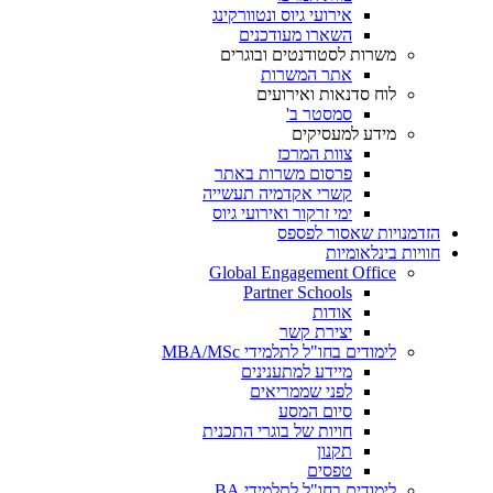
אירועי גיוס ונטוורקינג
השארו מעודכנים
משרות לסטודנטים ובוגרים
אתר המשרות
לוח סדנאות ואירועים
סמסטר ב'
מידע למעסיקים
צוות המרכז
פרסום משרות באתר
קשרי אקדמיה תעשייה
ימי זרקור ואירועי גיוס
הזדמנויות שאסור לפספס
חוויות בינלאומיות
Global Engagement Office
Partner Schools
אודות
יצירת קשר
לימודים בחו"ל לתלמידי MBA/MSc
מיידע למתענינים
לפני שממריאים
סיום המסע
חויות של בוגרי התכנית
תקנון
טפסים
לימודים בחו"ל לתלמידי BA