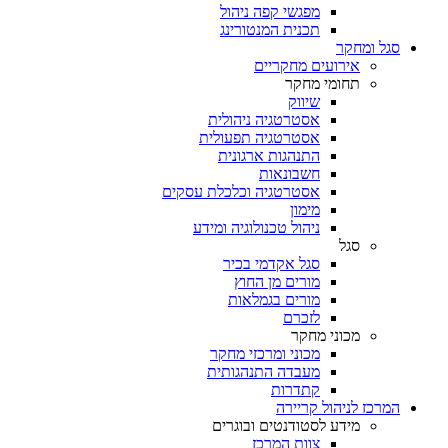
מפגשי קפה ניהול
תכנית המנטורינג
סגל ומחקר
אירועים מחקריים
תחומי מחקר
שיווק
אסטרטגיה ניהולית
אסטרטגיה תפעולית
התנהגות ארגונית
חשבונאות
אסטרטגיה וכלכלת עסקים
מימון
ניהול טכנולוגיה ומידע
סגל
סגל אקדמי בכיר
מורים מן החוץ
מורים בגמלאות
לזכרם
מכוני מחקר
מכוני ומרכזי מחקר
מעבדה התנהגותית
קתדרות
המרכז לניהול קריירה
מידע לסטודנטים ובוגרים
צוות המרכז