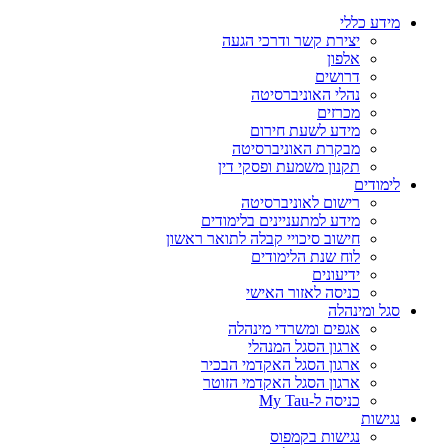
מידע כללי
יצירת קשר ודרכי הגעה
אלפון
דרושים
נהלי האוניברסיטה
מכרזים
מידע לשעת חירום
מבקרת האוניברסיטה
תקנון משמעת ופסקי דין
לימודים
רישום לאוניברסיטה
מידע למתעניינים בלימודים
חישוב סיכויי קבלה לתואר ראשון
לוח שנת הלימודים
ידיעונים
כניסה לאזור האישי
סגל ומינהלה
אגפים ומשרדי מינהלה
ארגון הסגל המנהלי
ארגון הסגל האקדמי הבכיר
ארגון הסגל האקדמי הזוטר
כניסה ל-My Tau
נגישות
נגישות בקמפוס