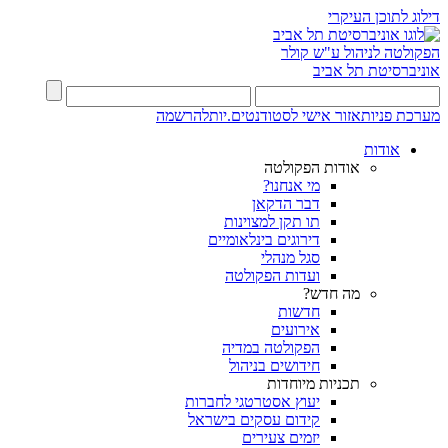
דילוג לתוכן העיקרי
הפקולטה לניהול ע"ש קולר
אוניברסיטת תל אביב
מערכת פניות
אזור אישי לסטודנטים.יות
להרשמה
אודות
אודות הפקולטה
מי אנחנו?
דבר הדקאן
תו תקן למצוינות
דירוגים בינלאומיים
סגל מנהלי
ועדות הפקולטה
מה חדש?
חדשות
אירועים
הפקולטה במדיה
חידושים בניהול
תכניות מיוחדות
יעוץ אסטרטגי לחברות
קידום עסקים בישראל
יזמים צעירים