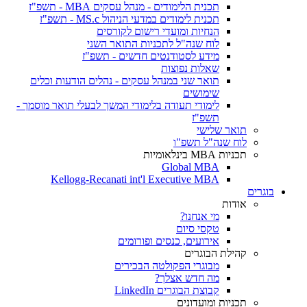
תכנית הלימודים - מנהל עסקים MBA - תשפ"ז
תכנית לימודים במדעי הניהול MS.c - תשפ"ז
הנחיות ומועדי רישום לקורסים
לוח שנה"ל לתכניות התואר השני
מידע לסטודנטים חדשים - תשפ"ז
שאלות נפוצות
תואר שני במנהל עסקים - נהלים הודעות וכלים
שימושים
לימודי תעודה בלימודי המשך לבעלי תואר מוסמך -
תשפ"ז
תואר שלישי
לוח שנה"ל תשפ"ו
תכניות MBA בינלאומיות
Global MBA
Kellogg-Recanati int'l Executive MBA
בוגרים
אודות
מי אנחנו?
טקסי סיום
אירועים, כנסים ופורומים
קהילת הבוגרים
מבוגרי הפקולטה הבכירים
מה חדש אצלך?
קבוצת הבוגרים LinkedIn
תכניות ומועדונים