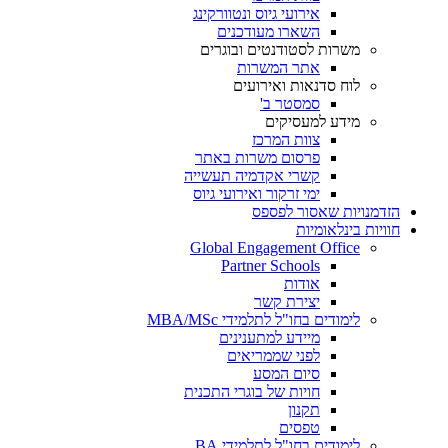
אירועי גיוס ונטוורקינג
השארו מעודכנים
משרות לסטודנטים ובוגרים
אתר המשרות
לוח סדנאות ואירועים
סמסטר ב'
מידע למעסיקים
צוות המרכז
פרסום משרות באתר
קשרי אקדמיה תעשייה
ימי זרקור ואירועי גיוס
הזדמנויות שאסור לפספס
חוויות בינלאומיות
Global Engagement Office
Partner Schools
אודות
יצירת קשר
לימודים בחו"ל לתלמידי MBA/MSc
מיידע למתענינים
לפני שממריאים
סיום המסע
חויות של בוגרי התכנית
תקנון
טפסים
לימודים בחו"ל לתלמידי BA