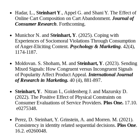
Hadar, L.,
Steinhart Y
., Appel G. and Shani Y. The Effect of
Online Cart Composition on Cart Abandonment.
Journal of
Consumer Research
. Forthcoming.
Munichor N. and
Steinhart, Y
. (2025). Coping with
Experiences of Sociomoral Violations Through Consumption
of Anger-Eliciting Content.
Psychology & Marketing
. 42(4),
1174-1187.
Moldovan. S. Shoham, M. and
Steinhart, Y
. (2023). Sending
Mixed Signals: How Congruent versus Incongruent Signals
of Popularity Affect Product Appeal.
International Journal
of Research in Marketing.
40 (4), 881-897.
Steinhart, Y
. Nitzan I., Goldenberg J. and Mazursky D.
(2022). The Positive Effect of Physical Constraints on
Consumer Evaluations of Service Providers.
Plos One.
17.10.
e0275348.
Perez, D. Steinhart, Y. Grinstein, A. and Morren. M. (2021).
Consistency in identity related sequential decisions.
Plos One
.
16.2. e0260048.