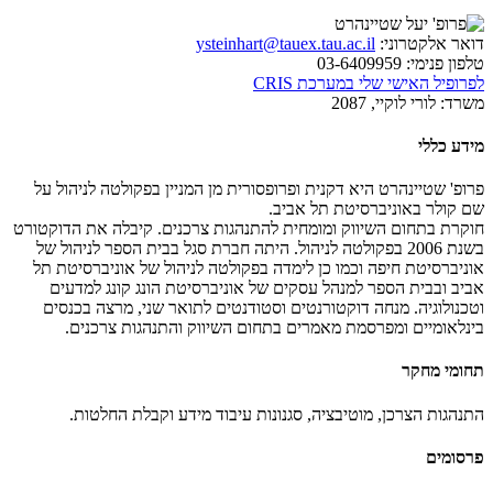
דואר אלקטרוני:
ysteinhart@tauex.tau.ac.il
טלפון פנימי:
03-6409959
לפרופיל האישי שלי במערכת CRIS
משרד:
לורי לוקיי, 2087
מידע כללי
פרופ' שטיינהרט היא דקנית ופרופסורית מן המניין בפקולטה לניהול על
שם קולר באוניברסיטת תל אביב.
חוקרת בתחום השיווק ומומחית להתנהגות צרכנים. קיבלה את הדוקטורט
בשנת 2006 בפקולטה לניהול. היתה חברת סגל בבית הספר לניהול של
אוניברסיטת חיפה וכמו כן לימדה בפקולטה לניהול של אוניברסיטת תל
אביב ובבית הספר למנהל עסקים של אוניברסיטת הונג קונג למדעים
וטכנולוגיה. מנחה דוקטורנטים וסטודנטים לתואר שני, מרצה בכנסים
בינלאומיים ומפרסמת מאמרים בתחום השיווק והתנהגות צרכנים.
תחומי מחקר
התנהגות הצרכן, מוטיבציה, סגנונות עיבוד מידע וקבלת החלטות.
פרסומים