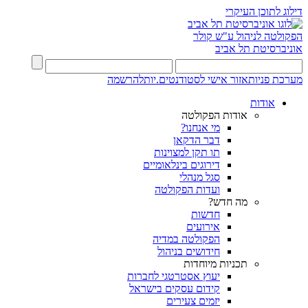
דילוג לתוכן העיקרי
הפקולטה לניהול ע"ש קולר
אוניברסיטת תל אביב
מערכת פניות
אזור אישי לסטודנטים.יות
להרשמה
אודות
אודות הפקולטה
מי אנחנו?
דבר הדקאן
תו תקן למצוינות
דירוגים בינלאומיים
סגל מנהלי
ועדות הפקולטה
מה חדש?
חדשות
אירועים
הפקולטה במדיה
חידושים בניהול
תכניות מיוחדות
יעוץ אסטרטגי לחברות
קידום עסקים בישראל
יזמים צעירים