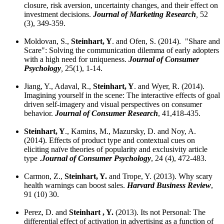
closure, risk aversion, uncertainty changes, and their effect on
investment decisions.
Journal of Marketing Research
,
52
(3), 349-359.
Moldovan, S.,
Steinhart, Y
. and Ofen, S. (2014). "Share and
Scare": Solving the communication dilemma of early adopters
with a high need for uniqueness.
Journal of Consumer
Psychology
,
25(1), 1-14.
Jiang, Y., Adaval, R.,
Steinhart, Y
. and Wyer, R. (2014).
Imagining yourself in the scene: The interactive effects of goal
driven self-imagery and visual perspectives on consumer
behavior.
Journal of Consumer Research
, 41,418-435.
Steinhart, Y
., Kamins, M., Mazursky, D. and Noy, A.
(2014). Effects of product type and contextual cues on
eliciting naïve theories of popularity and exclusivity article
type
.
Journal of Consumer Psychology
, 24 (4), 472-483.
Carmon, Z.,
Steinhart, Y.
and Trope, Y. (2013). Why scary
health warnings can boost sales.
Harvard Business Review
,
91 (10) 30.
Perez, D. and
Steinhart , Y.
(2013). Its not Personal: The
differential effect of activation in advertising as a function of