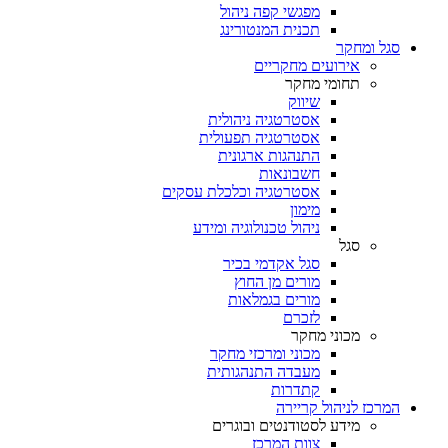
מפגשי קפה ניהול
תכנית המנטורינג
סגל ומחקר
אירועים מחקריים
תחומי מחקר
שיווק
אסטרטגיה ניהולית
אסטרטגיה תפעולית
התנהגות ארגונית
חשבונאות
אסטרטגיה וכלכלת עסקים
מימון
ניהול טכנולוגיה ומידע
סגל
סגל אקדמי בכיר
מורים מן החוץ
מורים בגמלאות
לזכרם
מכוני מחקר
מכוני ומרכזי מחקר
מעבדה התנהגותית
קתדרות
המרכז לניהול קריירה
מידע לסטודנטים ובוגרים
צוות המרכז