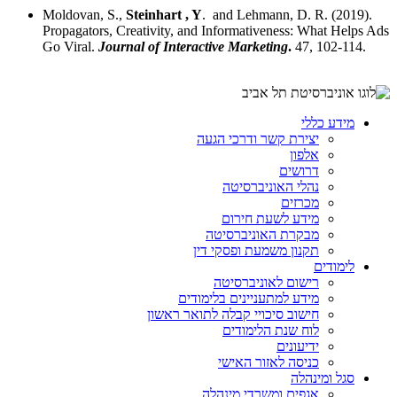
Moldovan, S.,
Steinhart , Y
. and Lehmann, D. R. (2019).
Propagators, Creativity, and Informativeness: What Helps Ads
Go Viral.
Journal of Interactive Marketing
.
47, 102-114.
מידע כללי
יצירת קשר ודרכי הגעה
אלפון
דרושים
נהלי האוניברסיטה
מכרזים
מידע לשעת חירום
מבקרת האוניברסיטה
תקנון משמעת ופסקי דין
לימודים
רישום לאוניברסיטה
מידע למתעניינים בלימודים
חישוב סיכויי קבלה לתואר ראשון
לוח שנת הלימודים
ידיעונים
כניסה לאזור האישי
סגל ומינהלה
אגפים ומשרדי מינהלה