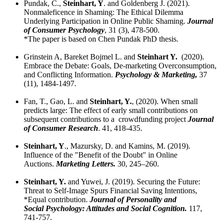
Pundak, C.,
Steinhart, Y
. and Goldenberg J. (2021).
Nonmaleficence in Shaming: The Ethical Dilemma
Underlying Participation in Online Public Shaming.
Journal
of Consumer Psychology
, 31 (3), 478-500.
*The paper is based on Chen Pundak PhD thesis.
Grinstein A, Bareket Bojmel L. and
Steinhart Y.
(2020).
Embrace the Debate: Goals, De-marketing Overconsumption,
and Conflicting Information.
Psychology & Marketing,
37
(11), 1484-1497.
Fan, T., Gao, L. and
Steinhart, Y.
, (2020). When small
predicts large: The effect of early small contributions on
subsequent contributions to a crowdfunding project
Journal
of Consumer Research
. 41, 418-435.
Steinhart, Y
., Mazursky, D. and Kamins, M. (2019).
Influence of the "Benefit of the Doubt" in Online
Auctions.
Marketing Letters
.
30, 245–260.
Steinhart, Y.
and Yuwei, J. (2019). Securing the Future:
Threat to Self-Image Spurs Financial Saving Intentions,
*Equal contribution.
Journal of Personality and
Social Psychology: Attitudes and Social Cognition.
117,
741-757.