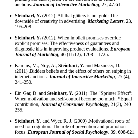
auctions.
Journal of Interactive Marketing
, 27, 47-61.
Steinhart, Y.
(2012). All that glitters is not gold: The
downside of creativity in advertising.
Marketing Letters
, 23,
195-208.
Steinhart, Y.
(2012). When implicit promises override
explicit promises: The effectiveness of guarantees and
diagnostic kits in improving product evaluations.
European
Journal of Marketing
, 46 (11/12), 1708 – 1725.
Kamins, M., Noy, A.,
Steinhart, Y.
and Mazursky, D.
(2011)
.
Bidders beliefs and the effect of others on sniping in
internet auctions.
Journal of Interactive Marketing
, 25 (4),
241-250.
Ein-Gar, D. and
Steinhart, Y.
(2011)
.
The "Sprinter Effect":
When motivation and self-control become too much. *Equal
contribution,
Journal of Consumer Psychology
, 21(3), 240-
255.
Steinhart, Y
. and Wyer, R. J. (2009)
.
Motivational roots of
need for cognition: The role of prevention and promotion
focus
.
European Journal of Social Psychology
, 39, 608-621.