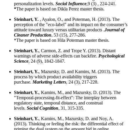
personalization levels.
Social Influence
,9 (3) , 224-241.
*
The paper is based on Dikla Perez master thesis.
Steinhart, Y.
, Ayalon, O., and Poterman, H. (2013). The
perception of the "eco-label" and its impact on the consumer’s
attitude toward luxury versus utilitarian products
.
Journal of
Cleaner Production
, 53 (15), 277-286.
*The paper is based on Hila Poterman master thesis.
Steinhart, Y.
, Carmon, Z. and Trope Y. (2013). Distant
warnings of adverse side-effects can backfire.
Psychological
Science
, 24 (9), 1842-1847.
Steinhart, Y.
, Mazursky, D. and Kamins, M. (2013). The
process by which product availability triggers
purchase.
Marketing Letters
, 24 (3), 217-228.
Steinhart, Y.
, Kamins, M., and Mazursky, D. (2013). The
"Temporal-processing-fit-effect": The interplay between
regulatory state, temporal distance, and construal
levels.
Social Cognition
, 31, 315-335.
Steinhart, Y.
, Kamins, M., Mazursky, D. and Noy, A.
(2013). Thinking or feeling the risk: the differential effect of
priming the dual system on the amount bid in online