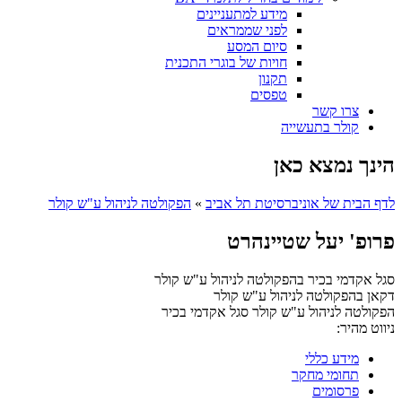
מידע למתעניינים
לפני שממראים
סיום המסע
חויות של בוגרי התכנית
תקנון
טפסים
צרו קשר
קולר בתעשייה
הינך נמצא כאן
לדף הבית של אוניברסיטת תל אביב
»
הפקולטה לניהול ע"ש קולר
פרופ' יעל שטיינהרט
סגל אקדמי בכיר בהפקולטה לניהול ע"ש קולר
דקאן בהפקולטה לניהול ע"ש קולר
הפקולטה לניהול ע"ש קולר
סגל אקדמי בכיר
ניווט מהיר:
מידע כללי
תחומי מחקר
פרסומים