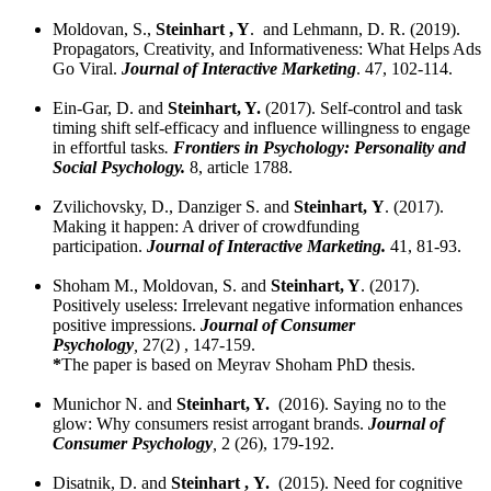
Moldovan, S.,
Steinhart , Y
. and Lehmann, D. R. (2019).
Propagators, Creativity, and Informativeness: What Helps Ads
Go Viral.
Journal of Interactive Marketing
. 47, 102-114.
Ein-Gar, D. and
Steinhart, Y.
(2017). Self-control and task
timing shift self-efficacy and influence willingness to engage
in effortful tasks
.
Frontiers in Psychology: Personality and
Social Psychology.
8, article 1788.
Zvilichovsky, D., Danziger S. and
Steinhart, Y
. (2017).
Making it happen: A driver of crowdfunding
participation.
Journal of Interactive Marketing.
41, 81-93.
Shoham M., Moldovan, S. and
Steinhart, Y
. (2017).
Positively useless: Irrelevant negative information enhances
positive impressions.
Journal of Consumer
Psychology
,
27(2) , 147-159.
*
The paper is based on Meyrav Shoham PhD thesis.
Munichor N. and
Steinhart, Y.
(2016). Saying no to the
glow: Why consumers resist arrogant brands.
Journal of
Consumer Psychology
,
2 (26), 179-192.
Disatnik, D. and
Steinhart , Y.
(2015). Need for cognitive