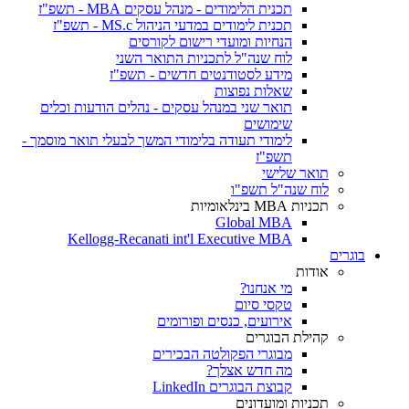
תכנית הלימודים - מנהל עסקים MBA - תשפ"ז
תכנית לימודים במדעי הניהול MS.c - תשפ"ז
הנחיות ומועדי רישום לקורסים
לוח שנה"ל לתכניות התואר השני
מידע לסטודנטים חדשים - תשפ"ז
שאלות נפוצות
תואר שני במנהל עסקים - נהלים הודעות וכלים
שימושים
לימודי תעודה בלימודי המשך לבעלי תואר מוסמך -
תשפ"ז
תואר שלישי
לוח שנה"ל תשפ"ו
תכניות MBA בינלאומיות
Global MBA
Kellogg-Recanati int'l Executive MBA
בוגרים
אודות
מי אנחנו?
טקסי סיום
אירועים, כנסים ופורומים
קהילת הבוגרים
מבוגרי הפקולטה הבכירים
מה חדש אצלך?
קבוצת הבוגרים LinkedIn
תכניות ומועדונים