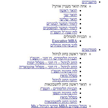
מתעניינים
איזה תואר מעניין אותך?
תואר ראשון
תואר שני
תואר שלישי
לימודי המשך לבוגרים
לימודי המשך למוסמכים
לוח שנה"ל תשפ"ה
תכניות למנהלים
Executive MBA
להב פיתוח מנהלים
סטודנטים
תואר ראשון בחוג לניהול
תכנית הלימודים- דו חוגי - תשפ"ז
החוג לניהול – דו חוגי – מסלול יזמות
החוג לניהול – דו חוגי – מסלול אקטואריה
לוח בחינות תשפ"ו
מסלול מואץ
תקנון החוג לניהול
תואר ראשון בחוג לחשבונאות
תכניות הלימודים - תשפ"ז
לוח בחינות תשפו
מסלול מואץ
תקנון החוג לחשבונאות
מנהל עסקים MBA ומדעי הניהול Ms.c