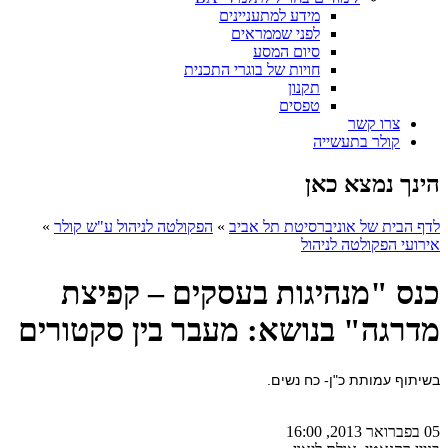
מידע למתעניינים
לפני שממראים
סיום המסע
חויות של בוגרי התכנית
תקנון
טפסים
צרו קשר
קולר בתעשייה
הינך נמצא כאן
לדף הבית של אוניברסיטת תל אביב
»
הפקולטה לניהול ע"ש קולר
»
אירועי הפקולטה לניהול
כנס "מנהיגות בעסקים – קפיצת
מדרגה" בנושא: מעבר בין סקטורים
בשיתוף עמותת כ"ן- כח נשים
.
05 בפברואר 2013, 16:00