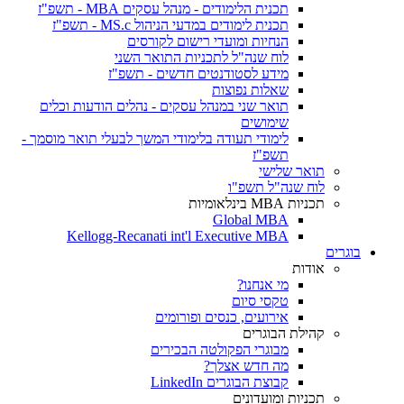
תכנית הלימודים - מנהל עסקים MBA - תשפ"ז
תכנית לימודים במדעי הניהול MS.c - תשפ"ז
הנחיות ומועדי רישום לקורסים
לוח שנה"ל לתכניות התואר השני
מידע לסטודנטים חדשים - תשפ"ז
שאלות נפוצות
תואר שני במנהל עסקים - נהלים הודעות וכלים
שימושים
לימודי תעודה בלימודי המשך לבעלי תואר מוסמך -
תשפ"ז
תואר שלישי
לוח שנה"ל תשפ"ו
תכניות MBA בינלאומיות
Global MBA
Kellogg-Recanati int'l Executive MBA
בוגרים
אודות
מי אנחנו?
טקסי סיום
אירועים, כנסים ופורומים
קהילת הבוגרים
מבוגרי הפקולטה הבכירים
מה חדש אצלך?
קבוצת הבוגרים LinkedIn
תכניות ומועדונים