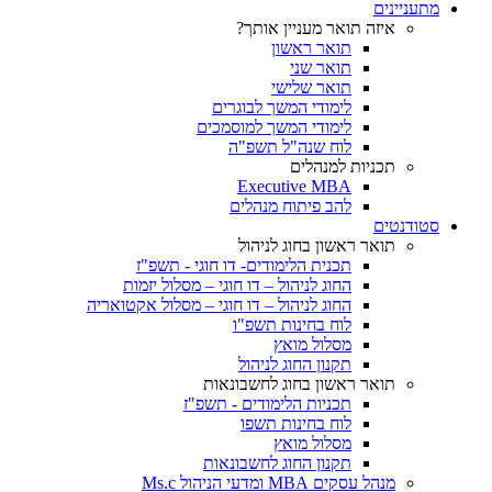
מתעניינים
איזה תואר מעניין אותך?
תואר ראשון
תואר שני
תואר שלישי
לימודי המשך לבוגרים
לימודי המשך למוסמכים
לוח שנה"ל תשפ"ה
תכניות למנהלים
Executive MBA
להב פיתוח מנהלים
סטודנטים
תואר ראשון בחוג לניהול
תכנית הלימודים- דו חוגי - תשפ"ז
החוג לניהול – דו חוגי – מסלול יזמות
החוג לניהול – דו חוגי – מסלול אקטואריה
לוח בחינות תשפ"ו
מסלול מואץ
תקנון החוג לניהול
תואר ראשון בחוג לחשבונאות
תכניות הלימודים - תשפ"ז
לוח בחינות תשפו
מסלול מואץ
תקנון החוג לחשבונאות
מנהל עסקים MBA ומדעי הניהול Ms.c