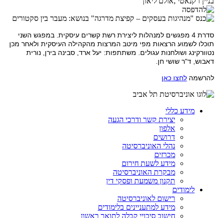
בניין רקנאטי ,אולם ליאון
סדרת 4 מפגשים למנהלות ליצירת רשת קשרים עיסקית. במפגש השני
תוכלו לשמוע הרצאות מפי מיטב המרצות מהקהילה העיסקית ולאחר מכן
נטוורקינג ושולחנות עגולים. משתתפות: יעל ארד, סבינה בירן, נורית
דאבוש, ד"ר שושי חן
.
להרשמה
לחצו כאן
מידע כללי
יצירת קשר ודרכי הגעה
אלפון
דרושים
נהלי האוניברסיטה
מכרזים
מידע לשעת חירום
מבקרת האוניברסיטה
תקנון משמעת ופסקי דין
לימודים
רישום לאוניברסיטה
מידע למתעניינים בלימודים
חישוב סיכויי קבלה לתואר ראשון