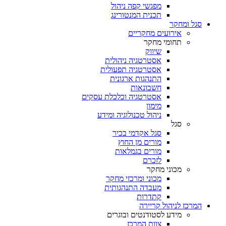
מפגשי קפה ניהול
תכנית המנטורינג
סגל ומחקר
אירועים מחקריים
תחומי מחקר
שיווק
אסטרטגיה ניהולית
אסטרטגיה תפעולית
התנהגות ארגונית
חשבונאות
אסטרטגיה וכלכלת עסקים
מימון
ניהול טכנולוגיה ומידע
סגל
סגל אקדמי בכיר
מורים מן החוץ
מורים בגמלאות
לזכרם
מכוני מחקר
מכוני ומרכזי מחקר
מעבדה התנהגותית
קתדרות
המרכז לניהול קריירה
מידע לסטודנטים ובוגרים
צוות המרכז