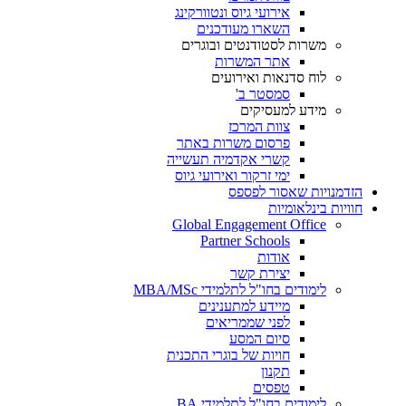
אירועי גיוס ונטוורקינג
השארו מעודכנים
משרות לסטודנטים ובוגרים
אתר המשרות
לוח סדנאות ואירועים
סמסטר ב'
מידע למעסיקים
צוות המרכז
פרסום משרות באתר
קשרי אקדמיה תעשייה
ימי זרקור ואירועי גיוס
הזדמנויות שאסור לפספס
חוויות בינלאומיות
Global Engagement Office
Partner Schools
אודות
יצירת קשר
לימודים בחו"ל לתלמידי MBA/MSc
מיידע למתענינים
לפני שממריאים
סיום המסע
חויות של בוגרי התכנית
תקנון
טפסים
לימודים בחו"ל לתלמידי BA