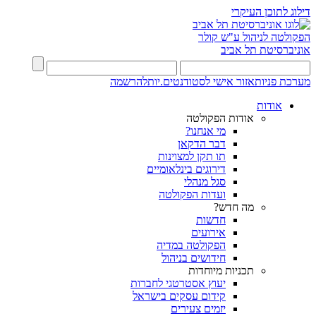
דילוג לתוכן העיקרי
הפקולטה לניהול ע"ש קולר
אוניברסיטת תל אביב
מערכת פניות
אזור אישי לסטודנטים.יות
להרשמה
אודות
אודות הפקולטה
מי אנחנו?
דבר הדקאן
תו תקן למצוינות
דירוגים בינלאומיים
סגל מנהלי
ועדות הפקולטה
מה חדש?
חדשות
אירועים
הפקולטה במדיה
חידושים בניהול
תכניות מיוחדות
יעוץ אסטרטגי לחברות
קידום עסקים בישראל
יזמים צעירים