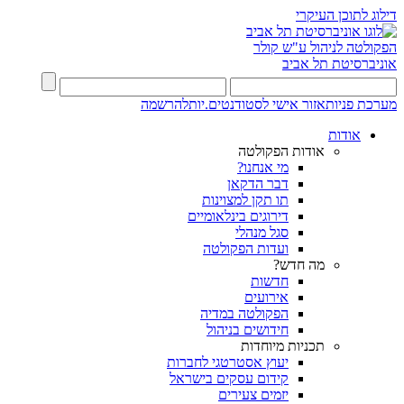
דילוג לתוכן העיקרי
הפקולטה לניהול ע"ש קולר
אוניברסיטת תל אביב
מערכת פניות
אזור אישי לסטודנטים.יות
להרשמה
אודות
אודות הפקולטה
מי אנחנו?
דבר הדקאן
תו תקן למצוינות
דירוגים בינלאומיים
סגל מנהלי
ועדות הפקולטה
מה חדש?
חדשות
אירועים
הפקולטה במדיה
חידושים בניהול
תכניות מיוחדות
יעוץ אסטרטגי לחברות
קידום עסקים בישראל
יזמים צעירים