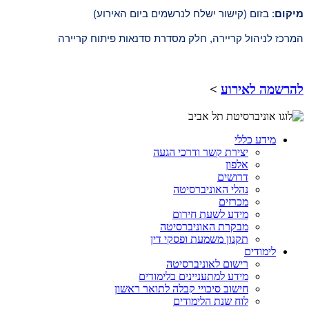
מיקום
: ב
זום (קישור ישלח לנרשמים ביום האירוע)
המרכז לניהול קריירה, חלק מסדרת סדנאות פיתוח קריירה
להרשמה לאירוע
>
מידע כללי
יצירת קשר ודרכי הגעה
אלפון
דרושים
נהלי האוניברסיטה
מכרזים
מידע לשעת חירום
מבקרת האוניברסיטה
תקנון משמעת ופסקי דין
לימודים
רישום לאוניברסיטה
מידע למתעניינים בלימודים
חישוב סיכויי קבלה לתואר ראשון
לוח שנת הלימודים