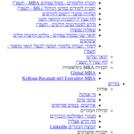
תכנית הלימודים - מנהל עסקים MBA - תשפ"ז
תכנית לימודים במדעי הניהול MS.c - תשפ"ז
הנחיות ומועדי רישום לקורסים
לוח שנה"ל לתכניות התואר השני
מידע לסטודנטים חדשים - תשפ"ז
שאלות נפוצות
תואר שני במנהל עסקים - נהלים הודעות וכלים
שימושים
לימודי תעודה בלימודי המשך לבעלי תואר מוסמך -
תשפ"ז
תואר שלישי
לוח שנה"ל תשפ"ו
תכניות MBA בינלאומיות
Global MBA
Kellogg-Recanati int'l Executive MBA
בוגרים
אודות
מי אנחנו?
טקסי סיום
אירועים, כנסים ופורומים
קהילת הבוגרים
מבוגרי הפקולטה הבכירים
מה חדש אצלך?
קבוצת הבוגרים LinkedIn
תכניות ומועדונים