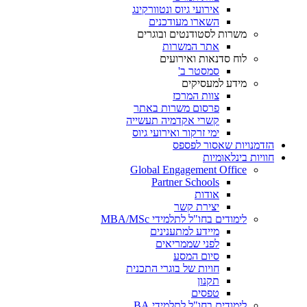
אירועי גיוס ונטוורקינג
השארו מעודכנים
משרות לסטודנטים ובוגרים
אתר המשרות
לוח סדנאות ואירועים
סמסטר ב'
מידע למעסיקים
צוות המרכז
פרסום משרות באתר
קשרי אקדמיה תעשייה
ימי זרקור ואירועי גיוס
הזדמנויות שאסור לפספס
חוויות בינלאומיות
Global Engagement Office
Partner Schools
אודות
יצירת קשר
לימודים בחו"ל לתלמידי MBA/MSc
מיידע למתענינים
לפני שממריאים
סיום המסע
חויות של בוגרי התכנית
תקנון
טפסים
לימודים בחו"ל לתלמידי BA