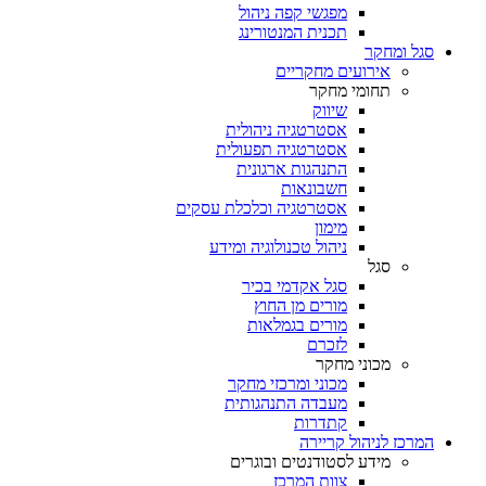
מפגשי קפה ניהול
תכנית המנטורינג
סגל ומחקר
אירועים מחקריים
תחומי מחקר
שיווק
אסטרטגיה ניהולית
אסטרטגיה תפעולית
התנהגות ארגונית
חשבונאות
אסטרטגיה וכלכלת עסקים
מימון
ניהול טכנולוגיה ומידע
סגל
סגל אקדמי בכיר
מורים מן החוץ
מורים בגמלאות
לזכרם
מכוני מחקר
מכוני ומרכזי מחקר
מעבדה התנהגותית
קתדרות
המרכז לניהול קריירה
מידע לסטודנטים ובוגרים
צוות המרכז