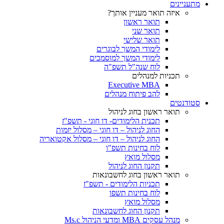
מתעניינים
איזה תואר מעניין אותך?
תואר ראשון
תואר שני
תואר שלישי
לימודי המשך לבוגרים
לימודי המשך למוסמכים
לוח שנה"ל תשפ"ה
תכניות למנהלים
Executive MBA
להב פיתוח מנהלים
סטודנטים
תואר ראשון בחוג לניהול
תכנית הלימודים- דו חוגי - תשפ"ז
החוג לניהול – דו חוגי – מסלול יזמות
החוג לניהול – דו חוגי – מסלול אקטואריה
לוח בחינות תשפ"ו
מסלול מואץ
תקנון החוג לניהול
תואר ראשון בחוג לחשבונאות
תכניות הלימודים - תשפ"ז
לוח בחינות תשפו
מסלול מואץ
תקנון החוג לחשבונאות
מנהל עסקים MBA ומדעי הניהול Ms.c