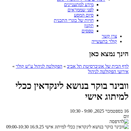
מידע למתעניינים
לפני שממראים
סיום המסע
חויות של בוגרי התכנית
תקנון
טפסים
צרו קשר
קולר בתעשייה
הינך נמצא כאן
לדף הבית של אוניברסיטת תל אביב
»
הפקולטה לניהול ע"ש קולר
»
אירועי הפקולטה לניהול
וובינר בוקר בנושא לינקדאין ככלי
למיתוג אישי
16 בספטמבר 2025, 9:00 - 10:30
זום