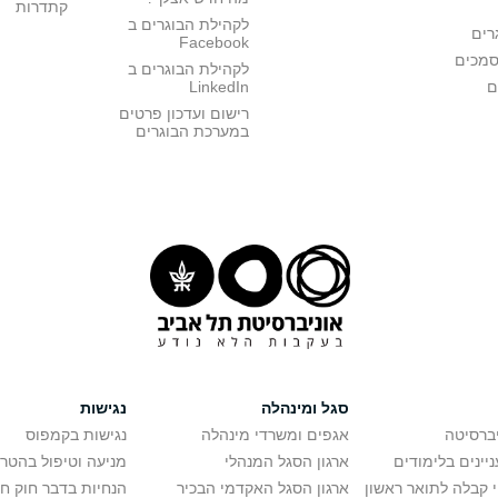
קתדרות
לקהילת הבוגרים ב
רים
Facebook
סמכים
לקהילת הבוגרים ב
ם
LinkedIn
רישום ועדכון פרטים
במערכת הבוגרים
סגל ומינהלה
נגישות
יברסיטה
אגפים ומשרדי מינהלה
נגישות בקמפוס
יינים בלימודים
ארגון הסגל המנהלי
מניעה וטיפול בהטר
י קבלה לתואר ראשון
ארגון הסגל האקדמי הבכיר
הנחיות בדבר חוק ח