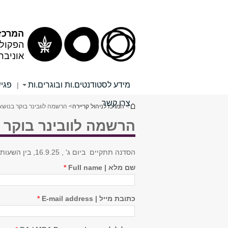
המרכז
הפקולט
אוניבר
מידע לסטודנטים.ות ובוגרים.ות
פגיש
|
צרו קשר
הינך נמצא כאן
>
המרכז לניהול קריירה
> הרשמה לוובינר בוקר בנושא 
הרשמה לוובינר בוקר ב
הסדנה תתקיים ביום ג' , 16.9.25, בין השעות 09:00-10:30
שם מלא | Full name
*
כתובת מייל | E-mail address
*