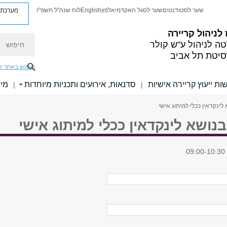
מערכת פ
שער לסטודנטים
שער לסגל האקדמי
אלפון
English
לוח שנה"ל תשפ"ז
לניהול קריירה
חיפוש
ה לניהול ע"ש קולר
סיטת תל אביב
חיפוש באתר ז
ות ייעוץ קריירה אישיות
סדנאות, אירועים ותכניות מיוחדות
מי
|
|
לינקדאין ככלי למיתוג אישי
נושא לינקדאין ככלי למיתוג אישי