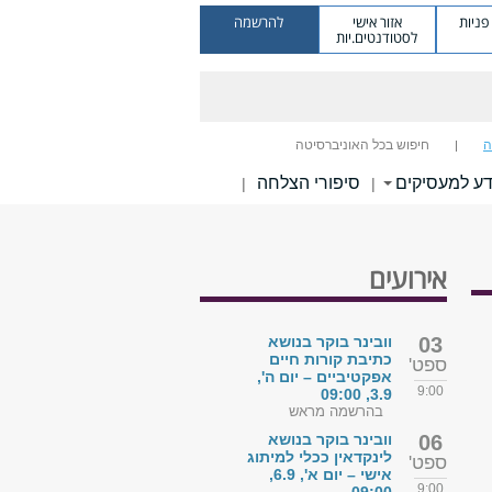
ניות
אזור אישי
להרשמה
לסטודנטים.יות
ה
חיפוש בכל האוניברסיטה
דע למעסיקים
סיפורי הצלחה
|
|
אירועים
03
וובינר בוקר בנושא
כתיבת קורות חיים
ספט'
אפקטיביים – יום ה',
9:00
3.9, 09:00
בהרשמה מראש
06
וובינר בוקר בנושא
לינקדאין ככלי למיתוג
ספט'
אישי – יום א', 6.9,
9:00