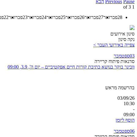
Pause
Previous
הבא
3
of
1
28
פברואר
27
פברואר
26
פברואר
25
פברואר
24
פברואר
23
פברואר
22
פב
סינון אירועים
נקה סינון
צפייה באירועי העבר >
03
ספטמבר
סדנאות פיתוח קריירה
וובינר בוקר בנושא כתיבת קורות חיים אפקטיביים – יום ה', 3.9, 09:00
בהרשמה מראש
03/09/26
10:30
-
09:00
הוסף ליומן
06
ספטמבר
סדנאות פיתוח קריירה