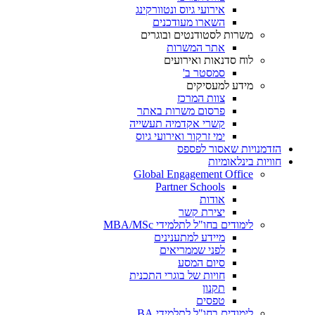
אירועי גיוס ונטוורקינג
השארו מעודכנים
משרות לסטודנטים ובוגרים
אתר המשרות
לוח סדנאות ואירועים
סמסטר ב'
מידע למעסיקים
צוות המרכז
פרסום משרות באתר
קשרי אקדמיה תעשייה
ימי זרקור ואירועי גיוס
הזדמנויות שאסור לפספס
חוויות בינלאומיות
Global Engagement Office
Partner Schools
אודות
יצירת קשר
לימודים בחו"ל לתלמידי MBA/MSc
מיידע למתענינים
לפני שממריאים
סיום המסע
חויות של בוגרי התכנית
תקנון
טפסים
לימודים בחו"ל לתלמידי BA