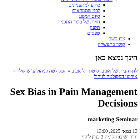
מידע למתעניינים
לפני שממראים
סיום המסע
חויות של בוגרי התכנית
תקנון
טפסים
צרו קשר
קולר בתעשייה
הינך נמצא כאן
לדף הבית של אוניברסיטת תל אביב
»
הפקולטה לניהול ע"ש קולר
»
אירועי הפקולטה לניהול
Sex Bias in Pain Management
Decisions
marketing Seminar
13 במאי 2025, 13:00
חדר ישיבות קומה 2 בניין לוקיי