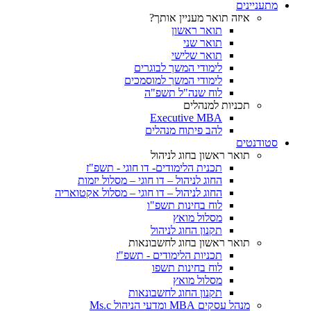
מתעניינים
איזה תואר מעניין אותך?
תואר ראשון
תואר שני
תואר שלישי
לימודי המשך לבוגרים
לימודי המשך למוסמכים
לוח שנה"ל תשפ"ה
תכניות למנהלים
Executive MBA
להב פיתוח מנהלים
סטודנטים
תואר ראשון בחוג לניהול
תכנית הלימודים- דו חוגי - תשפ"ז
החוג לניהול – דו חוגי – מסלול יזמות
החוג לניהול – דו חוגי – מסלול אקטואריה
לוח בחינות תשפ"ו
מסלול מואץ
תקנון החוג לניהול
תואר ראשון בחוג לחשבונאות
תכניות הלימודים - תשפ"ז
לוח בחינות תשפו
מסלול מואץ
תקנון החוג לחשבונאות
מנהל עסקים MBA ומדעי הניהול Ms.c