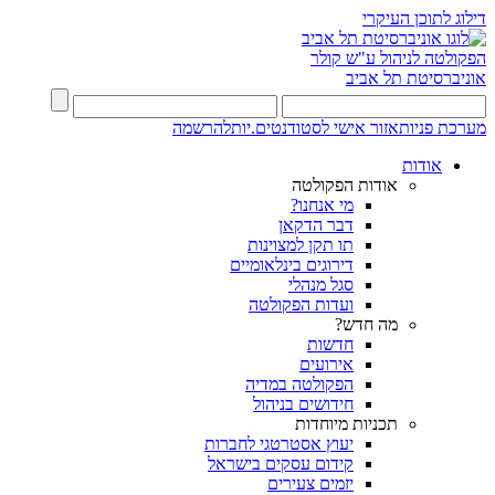
דילוג לתוכן העיקרי
הפקולטה לניהול ע"ש קולר
אוניברסיטת תל אביב
מערכת פניות
אזור אישי לסטודנטים.יות
להרשמה
אודות
אודות הפקולטה
מי אנחנו?
דבר הדקאן
תו תקן למצוינות
דירוגים בינלאומיים
סגל מנהלי
ועדות הפקולטה
מה חדש?
חדשות
אירועים
הפקולטה במדיה
חידושים בניהול
תכניות מיוחדות
יעוץ אסטרטגי לחברות
קידום עסקים בישראל
יזמים צעירים