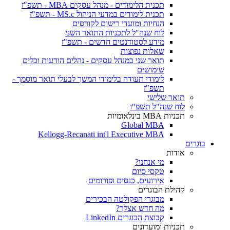
תכנית הלימודים - מנהל עסקים MBA - תשפ"ז
תכנית לימודים במדעי הניהול MS.c - תשפ"ז
הנחיות ומועדי רישום לקורסים
לוח שנה"ל לתכניות התואר השני
מידע לסטודנטים חדשים - תשפ"ז
שאלות נפוצות
תואר שני במנהל עסקים - נהלים הודעות וכלים
שימושים
לימודי תעודה בלימודי המשך לבעלי תואר מוסמך -
תשפ"ז
תואר שלישי
לוח שנה"ל תשפ"ו
תכניות MBA בינלאומיות
Global MBA
Kellogg-Recanati int'l Executive MBA
בוגרים
אודות
מי אנחנו?
טקסי סיום
אירועים, כנסים ופורומים
קהילת הבוגרים
מבוגרי הפקולטה הבכירים
מה חדש אצלך?
קבוצת הבוגרים LinkedIn
תכניות ומועדונים