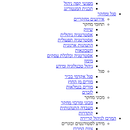
מפגשי קפה ניהול
תכנית המנטורינג
סגל ומחקר
אירועים מחקריים
תחומי מחקר
שיווק
אסטרטגיה ניהולית
אסטרטגיה תפעולית
התנהגות ארגונית
חשבונאות
אסטרטגיה וכלכלת עסקים
מימון
ניהול טכנולוגיה ומידע
סגל
סגל אקדמי בכיר
מורים מן החוץ
מורים בגמלאות
לזכרם
מכוני מחקר
מכוני ומרכזי מחקר
מעבדה התנהגותית
קתדרות
המרכז לניהול קריירה
מידע לסטודנטים ובוגרים
צוות המרכז