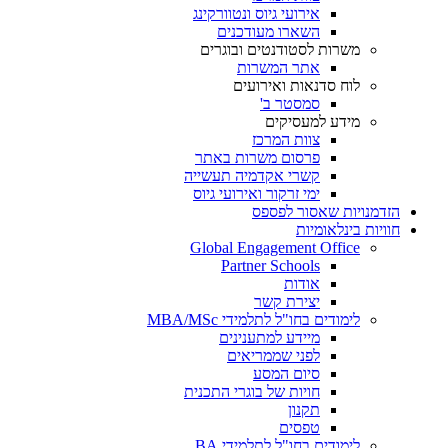
אירועי גיוס ונטוורקינג
השארו מעודכנים
משרות לסטודנטים ובוגרים
אתר המשרות
לוח סדנאות ואירועים
סמסטר ב'
מידע למעסיקים
צוות המרכז
פרסום משרות באתר
קשרי אקדמיה תעשייה
ימי זרקור ואירועי גיוס
הזדמנויות שאסור לפספס
חוויות בינלאומיות
Global Engagement Office
Partner Schools
אודות
יצירת קשר
לימודים בחו"ל לתלמידי MBA/MSc
מיידע למתענינים
לפני שממריאים
סיום המסע
חויות של בוגרי התכנית
תקנון
טפסים
לימודים בחו"ל לתלמידי BA