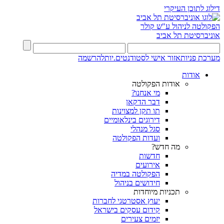
דילוג לתוכן העיקרי
הפקולטה לניהול ע"ש קולר
אוניברסיטת תל אביב
מערכת פניות
אזור אישי לסטודנטים.יות
להרשמה
אודות
אודות הפקולטה
מי אנחנו?
דבר הדקאן
תו תקן למצוינות
דירוגים בינלאומיים
סגל מנהלי
ועדות הפקולטה
מה חדש?
חדשות
אירועים
הפקולטה במדיה
חידושים בניהול
תכניות מיוחדות
יעוץ אסטרטגי לחברות
קידום עסקים בישראל
יזמים צעירים