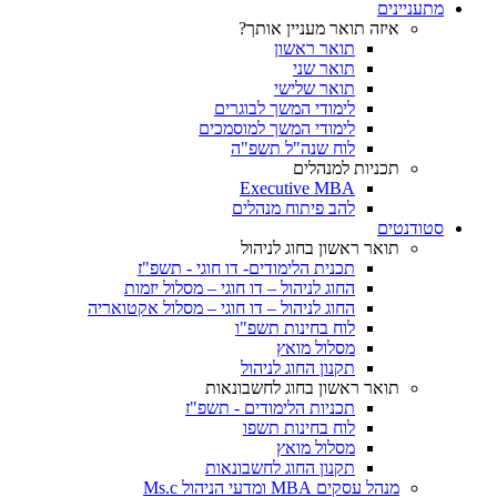
מתעניינים
איזה תואר מעניין אותך?
תואר ראשון
תואר שני
תואר שלישי
לימודי המשך לבוגרים
לימודי המשך למוסמכים
לוח שנה"ל תשפ"ה
תכניות למנהלים
Executive MBA
להב פיתוח מנהלים
סטודנטים
תואר ראשון בחוג לניהול
תכנית הלימודים- דו חוגי - תשפ"ז
החוג לניהול – דו חוגי – מסלול יזמות
החוג לניהול – דו חוגי – מסלול אקטואריה
לוח בחינות תשפ"ו
מסלול מואץ
תקנון החוג לניהול
תואר ראשון בחוג לחשבונאות
תכניות הלימודים - תשפ"ז
לוח בחינות תשפו
מסלול מואץ
תקנון החוג לחשבונאות
מנהל עסקים MBA ומדעי הניהול Ms.c