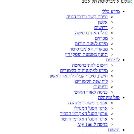
מידע כללי
יצירת קשר ודרכי הגעה
אלפון
דרושים
נהלי האוניברסיטה
מכרזים
מידע לשעת חירום
מבקרת האוניברסיטה
תקנון משמעת ופסקי דין
לימודים
רישום לאוניברסיטה
מידע למתעניינים בלימודים
חישוב סיכויי קבלה לתואר ראשון
לוח שנת הלימודים
ידיעונים
כניסה לאזור האישי
סגל ומינהלה
אגפים ומשרדי מינהלה
ארגון הסגל המנהלי
ארגון הסגל האקדמי הבכיר
ארגון הסגל האקדמי הזוטר
כניסה ל-My Tau
נגישות