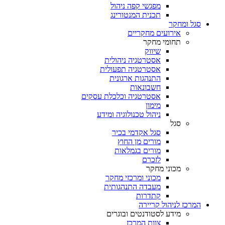
מפגשי קפה ניהול
תכנית המנטורינג
סגל ומחקר
אירועים מחקריים
תחומי מחקר
שיווק
אסטרטגיה ניהולית
אסטרטגיה תפעולית
התנהגות ארגונית
חשבונאות
אסטרטגיה וכלכלת עסקים
מימון
ניהול טכנולוגיה ומידע
סגל
סגל אקדמי בכיר
מורים מן החוץ
מורים בגמלאות
לזכרם
מכוני מחקר
מכוני ומרכזי מחקר
מעבדה התנהגותית
קתדרות
המרכז לניהול קריירה
מידע לסטודנטים ובוגרים
צוות המרכז