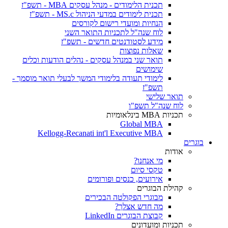
תכנית הלימודים - מנהל עסקים MBA - תשפ"ז
תכנית לימודים במדעי הניהול MS.c - תשפ"ז
הנחיות ומועדי רישום לקורסים
לוח שנה"ל לתכניות התואר השני
מידע לסטודנטים חדשים - תשפ"ז
שאלות נפוצות
תואר שני במנהל עסקים - נהלים הודעות וכלים
שימושים
לימודי תעודה בלימודי המשך לבעלי תואר מוסמך -
תשפ"ז
תואר שלישי
לוח שנה"ל תשפ"ו
תכניות MBA בינלאומיות
Global MBA
Kellogg-Recanati int'l Executive MBA
בוגרים
אודות
מי אנחנו?
טקסי סיום
אירועים, כנסים ופורומים
קהילת הבוגרים
מבוגרי הפקולטה הבכירים
מה חדש אצלך?
קבוצת הבוגרים LinkedIn
תכניות ומועדונים