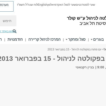
מערכת פ
שער לסטודנטים
שער לסגל האקדמי
אלפון
English
לוח שנה"ל תשפ"ז
חיפוש
ה לניהול ע"ש קולר
סיטת תל אביב
חיפוש באתר ז
בוגרים
סגל ומחקר
המרכז לניהול קריירה
הזדמנויות
חו
|
|
|
|
ל
> יום פתוח בפקולטה לניהול - 15 בפברואר 2013
טה לניהול - 15 בפברואר 2013
בניין רקנאטי