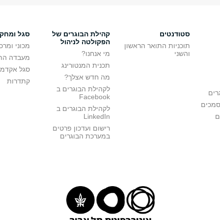
סטודנטים
קהילת הבוגרים של
סגל ומחק
הפקולטה לניהול
תוכניות התואר הראשון
מכוני ומרכ
והשני
מי אנחנו?
מעבדה הת
תכנית המנטורינג
סגל אקדמי
מה חדש אצלך?
קתדרות
לקהילת הבוגרים ב
רים
Facebook
סמכים
לקהילת הבוגרים ב
ם
LinkedIn
רישום ועדכון פרטים
במערכת הבוגרים