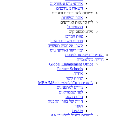
אירועי גיוס ונטוורקינג
השארו מעודכנים
משרות לסטודנטים ובוגרים
אתר המשרות
לוח סדנאות ואירועים
סמסטר ב'
מידע למעסיקים
צוות המרכז
פרסום משרות באתר
קשרי אקדמיה תעשייה
ימי זרקור ואירועי גיוס
הזדמנויות שאסור לפספס
חוויות בינלאומיות
Global Engagement Office
Partner Schools
אודות
יצירת קשר
לימודים בחו"ל לתלמידי MBA/MSc
מיידע למתענינים
לפני שממריאים
סיום המסע
חויות של בוגרי התכנית
תקנון
טפסים
לימודים בחו"ל לתלמידי BA