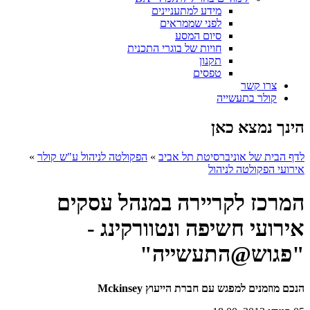
מידע למתעניינים
לפני שממראים
סיום המסע
חויות של בוגרי התכנית
תקנון
טפסים
צרו קשר
קולר בתעשייה
הינך נמצא כאן
לדף הבית של אוניברסיטת תל אביב
»
הפקולטה לניהול ע"ש קולר
»
אירועי הפקולטה לניהול
המרכז לקריירה במנהל עסקים
אירועי חשיפה ונטוורקינג -
"פגוש@התעשייה"
הנכם מוזמנים למפגש עם חברת הייעוץ
Mckinsey