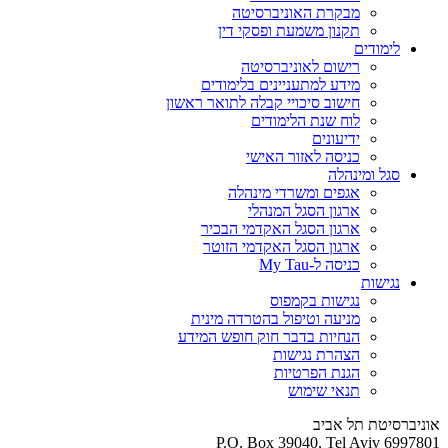
מבקרת האוניברסיטה
תקנון משמעת ופסקי דין
לימודים
רישום לאוניברסיטה
מידע למתעניינים בלימודים
חישוב סיכויי קבלה לתואר ראשון
לוח שנת הלימודים
ידיעונים
כניסה לאזור האישי
סגל ומינהלה
אגפים ומשרדי מינהלה
ארגון הסגל המנהלי
ארגון הסגל האקדמי הבכיר
ארגון הסגל האקדמי הזוטר
כניסה ל-My Tau
נגישות
נגישות בקמפוס
מניעה וטיפול בהטרדה מינית
הנחיות בדבר חוק חופש המידע
הצהרת נגישות
הגנת הפרטיות
תנאי שימוש
אוניברסיטת תל אביב
P.O. Box 39040, Tel Aviv 6997801