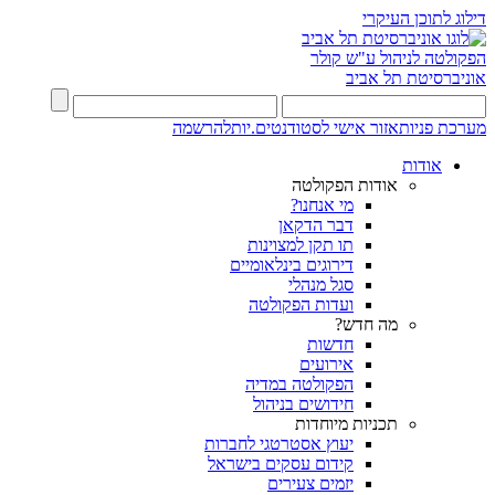
דילוג לתוכן העיקרי
הפקולטה לניהול ע"ש קולר
אוניברסיטת תל אביב
מערכת פניות
אזור אישי לסטודנטים.יות
להרשמה
אודות
אודות הפקולטה
מי אנחנו?
דבר הדקאן
תו תקן למצוינות
דירוגים בינלאומיים
סגל מנהלי
ועדות הפקולטה
מה חדש?
חדשות
אירועים
הפקולטה במדיה
חידושים בניהול
תכניות מיוחדות
יעוץ אסטרטגי לחברות
קידום עסקים בישראל
יזמים צעירים