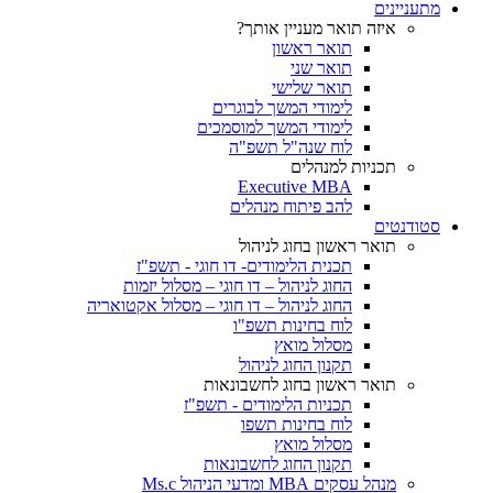
מתעניינים
איזה תואר מעניין אותך?
תואר ראשון
תואר שני
תואר שלישי
לימודי המשך לבוגרים
לימודי המשך למוסמכים
לוח שנה"ל תשפ"ה
תכניות למנהלים
Executive MBA
להב פיתוח מנהלים
סטודנטים
תואר ראשון בחוג לניהול
תכנית הלימודים- דו חוגי - תשפ"ז
החוג לניהול – דו חוגי – מסלול יזמות
החוג לניהול – דו חוגי – מסלול אקטואריה
לוח בחינות תשפ"ו
מסלול מואץ
תקנון החוג לניהול
תואר ראשון בחוג לחשבונאות
תכניות הלימודים - תשפ"ז
לוח בחינות תשפו
מסלול מואץ
תקנון החוג לחשבונאות
מנהל עסקים MBA ומדעי הניהול Ms.c