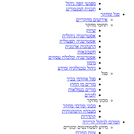
מפגשי קפה ניהול
תכנית המנטורינג
סגל ומחקר
אירועים מחקריים
תחומי מחקר
שיווק
אסטרטגיה ניהולית
אסטרטגיה תפעולית
התנהגות ארגונית
חשבונאות
אסטרטגיה וכלכלת עסקים
מימון
ניהול טכנולוגיה ומידע
סגל
סגל אקדמי בכיר
מורים מן החוץ
מורים בגמלאות
לזכרם
מכוני מחקר
מכוני ומרכזי מחקר
מעבדה התנהגותית
קתדרות
המרכז לניהול קריירה
מידע לסטודנטים ובוגרים
צוות המרכז