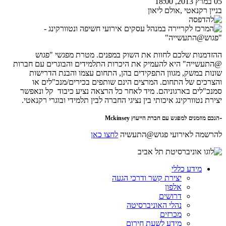
05 במרץ 2013, 18:00
בניין רקנאטי ,אולם ליאון
ההזדמנות שלכם לחוות את השוק במפנים. מטרת מפגשי "פגוש
@התעשייה" היא להעמיק את היכרות התלמידים והבוגרים עם חברות
שונות במשק, מגוון התפקידים בהן, התחום עצמו והבנת הדרישות
והצרכים של התחום. המרצים הינם שותפים בכירים/מנכ"לים או
סמנכ"לים בארגוניהם. מיד לאחר כל הרצאה נציע כיבוד קל ונאפשר
יצירת נטוורקינג איכותי בין נציגי החברה לבין תלמידי ובוגרי רקנאטי.
-
הנכם מוזמנים למפגש עם חברת הייעוץ
Mckinsey
להרשמה לאירועי פגוש@התעשיה
לחצו כאן
מידע כללי
יצירת קשר ודרכי הגעה
אלפון
דרושים
נהלי האוניברסיטה
מכרזים
מידע לשעת חירום