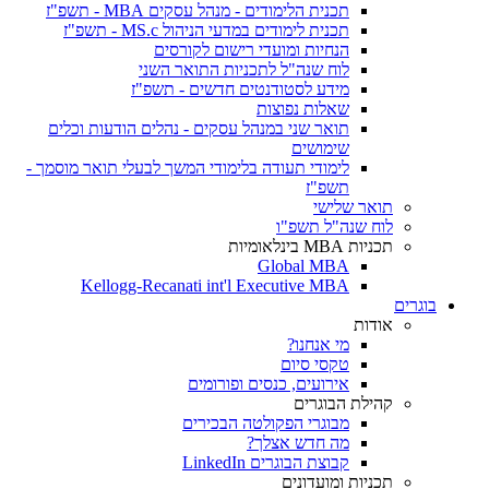
תכנית הלימודים - מנהל עסקים MBA - תשפ"ז
תכנית לימודים במדעי הניהול MS.c - תשפ"ז
הנחיות ומועדי רישום לקורסים
לוח שנה"ל לתכניות התואר השני
מידע לסטודנטים חדשים - תשפ"ז
שאלות נפוצות
תואר שני במנהל עסקים - נהלים הודעות וכלים
שימושים
לימודי תעודה בלימודי המשך לבעלי תואר מוסמך -
תשפ"ז
תואר שלישי
לוח שנה"ל תשפ"ו
תכניות MBA בינלאומיות
Global MBA
Kellogg-Recanati int'l Executive MBA
בוגרים
אודות
מי אנחנו?
טקסי סיום
אירועים, כנסים ופורומים
קהילת הבוגרים
מבוגרי הפקולטה הבכירים
מה חדש אצלך?
קבוצת הבוגרים LinkedIn
תכניות ומועדונים