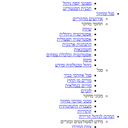
מפגשי קפה ניהול
תכנית המנטורינג
סגל ומחקר
אירועים מחקריים
תחומי מחקר
שיווק
אסטרטגיה ניהולית
אסטרטגיה תפעולית
התנהגות ארגונית
חשבונאות
אסטרטגיה וכלכלת עסקים
מימון
ניהול טכנולוגיה ומידע
סגל
סגל אקדמי בכיר
מורים מן החוץ
מורים בגמלאות
לזכרם
מכוני מחקר
מכוני ומרכזי מחקר
מעבדה התנהגותית
קתדרות
המרכז לניהול קריירה
מידע לסטודנטים ובוגרים
צוות המרכז