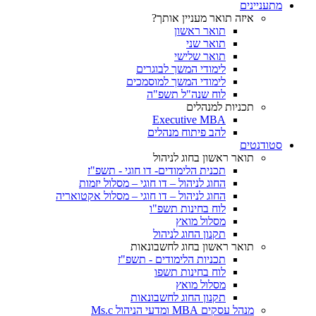
מתעניינים
איזה תואר מעניין אותך?
תואר ראשון
תואר שני
תואר שלישי
לימודי המשך לבוגרים
לימודי המשך למוסמכים
לוח שנה"ל תשפ"ה
תכניות למנהלים
Executive MBA
להב פיתוח מנהלים
סטודנטים
תואר ראשון בחוג לניהול
תכנית הלימודים- דו חוגי - תשפ"ז
החוג לניהול – דו חוגי – מסלול יזמות
החוג לניהול – דו חוגי – מסלול אקטואריה
לוח בחינות תשפ"ו
מסלול מואץ
תקנון החוג לניהול
תואר ראשון בחוג לחשבונאות
תכניות הלימודים - תשפ"ז
לוח בחינות תשפו
מסלול מואץ
תקנון החוג לחשבונאות
מנהל עסקים MBA ומדעי הניהול Ms.c