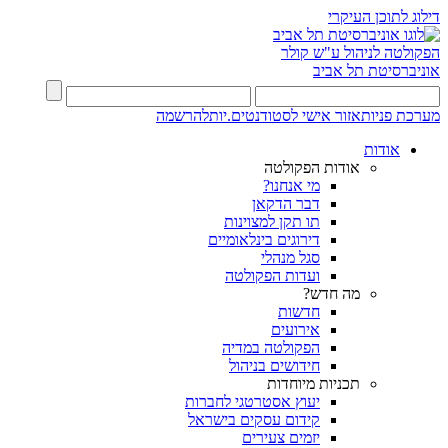
דילוג לתוכן העיקרי
הפקולטה לניהול ע"ש קולר
אוניברסיטת תל אביב
מערכת פניות
אזור אישי לסטודנטים.יות
להרשמה
אודות
אודות הפקולטה
מי אנחנו?
דבר הדקאן
תו תקן למצוינות
דירוגים בינלאומיים
סגל מנהלי
ועדות הפקולטה
מה חדש?
חדשות
אירועים
הפקולטה במדיה
חידושים בניהול
תכניות מיוחדות
יעוץ אסטרטגי לחברות
קידום עסקים בישראל
יזמים צעירים