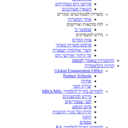
אירועי גיוס ונטוורקינג
השארו מעודכנים
משרות לסטודנטים ובוגרים
אתר המשרות
לוח סדנאות ואירועים
סמסטר ב'
מידע למעסיקים
צוות המרכז
פרסום משרות באתר
קשרי אקדמיה תעשייה
ימי זרקור ואירועי גיוס
הזדמנויות שאסור לפספס
חוויות בינלאומיות
Global Engagement Office
Partner Schools
אודות
יצירת קשר
לימודים בחו"ל לתלמידי MBA/MSc
מיידע למתענינים
לפני שממריאים
סיום המסע
חויות של בוגרי התכנית
תקנון
טפסים
לימודים בחו"ל לתלמידי BA