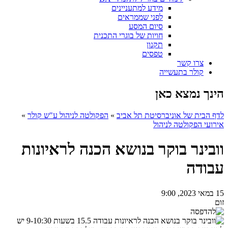
מידע למתעניינים
לפני שממראים
סיום המסע
חויות של בוגרי התכנית
תקנון
טפסים
צרו קשר
קולר בתעשייה
הינך נמצא כאן
לדף הבית של אוניברסיטת תל אביב
»
הפקולטה לניהול ע"ש קולר
»
אירועי הפקולטה לניהול
וובינר בוקר בנושא הכנה לראיונות
עבודה
15 במאי 2023, 9:00
זום