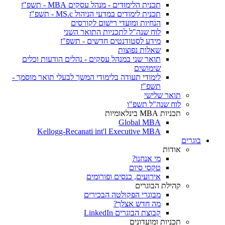
תכנית הלימודים - מנהל עסקים MBA - תשפ"ז
תכנית לימודים במדעי הניהול MS.c - תשפ"ז
הנחיות ומועדי רישום לקורסים
לוח שנה"ל לתכניות התואר השני
מידע לסטודנטים חדשים - תשפ"ז
שאלות נפוצות
תואר שני במנהל עסקים - נהלים הודעות וכלים
שימושים
לימודי תעודה בלימודי המשך לבעלי תואר מוסמך -
תשפ"ז
תואר שלישי
לוח שנה"ל תשפ"ו
תכניות MBA בינלאומיות
Global MBA
Kellogg-Recanati int'l Executive MBA
בוגרים
אודות
מי אנחנו?
טקסי סיום
אירועים, כנסים ופורומים
קהילת הבוגרים
מבוגרי הפקולטה הבכירים
מה חדש אצלך?
קבוצת הבוגרים LinkedIn
תכניות ומועדונים