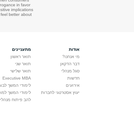
t when consumers
rogance in favor
itive implications
 feel better about
אודות
מתעניינים
מי אנחנו?
תואר ראשון
דבר הדקאן
תואר שני
סגל מנהלי
תואר שלישי
חדשות
Executive MBA
אירועים
לימודי המשך לבוג
יעוץ אסטרטגי לחברות
לימודי המשך למו
להב פיתוח מנהלי