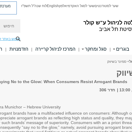
מערכת פ
שער לסטודנטים
שער לסגל האקדמי
אלפון
English
לוח שנה"ל תשפ"ז
חיפוש
ה לניהול ע"ש קולר
סיטת תל אביב
חיפוש באתר ז
בוגרים
סגל ומחקר
המרכז לניהול קריירה
הזדמנויות
חו
|
|
|
|
ל
> סמינר בשיווק
ווק
aying No to the Glow
:
When Consumers Resist Arrogant Brands
חדר 306
ra Munichor – Hebrew University
rogant brands have a multifaceted influence on consumers: Although
preciate arrogant brands as reflecting high status and quality, they may
 such brands’ message of superiority. Consumers with an a priori thre
nsequently “say no to the glow,” namely, avoid pursuing arrogant bran