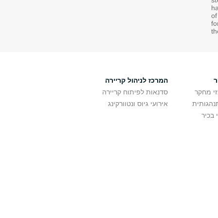
si
ha
of
fo
t
ר
המרכז לניהול קריירה
זי מחקר
סדנאות לפיתוח קריירה
נהגותית
אירועי גיוס ונטוורקינג
 בכיר