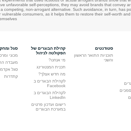
x experiments that used fictitious or actual arrogant brands show tha
ve unfavorable self-perceptions, they may avoid brands that convey ar
 a competing, non-arrogant alternative. Such avoidance, in turn, has pos
r vulnerable consumers, as it helps them to restore their self-worth and
hemselves
סטודנטים
קהילת הבוגרים של
סגל ומחק
הפקולטה לניהול
תוכניות התואר הראשון
מכוני ומרכ
והשני
מי אנחנו?
מעבדה הת
תכנית המנטורינג
סגל אקדמי
מה חדש אצלך?
קתדרות
לקהילת הבוגרים ב
רים
Facebook
סמכים
לקהילת הבוגרים ב
ם
LinkedIn
רישום ועדכון פרטים
במערכת הבוגרים