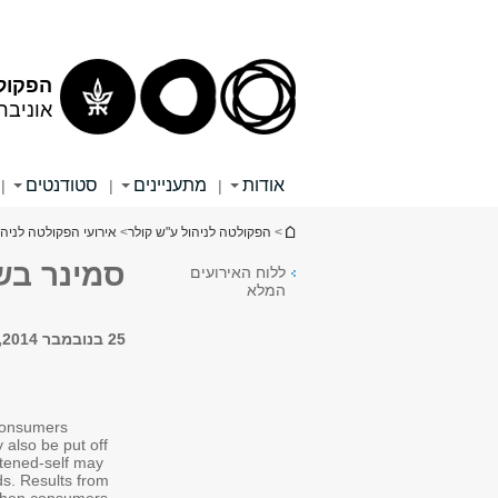
הפקולט
אוניבר
אודות
מתעניינים
סטודנטים
|
|
|
הינך נמצא כאן
>
הפקולטה לניהול ע"ש קולר
>
אירועי הפקולטה לניהו
סמינר בשי
ללוח האירועים
המלא
25 בנובמבר 2014, 13:00
 consumers
 also be put off
atened-self may
ds. Results from