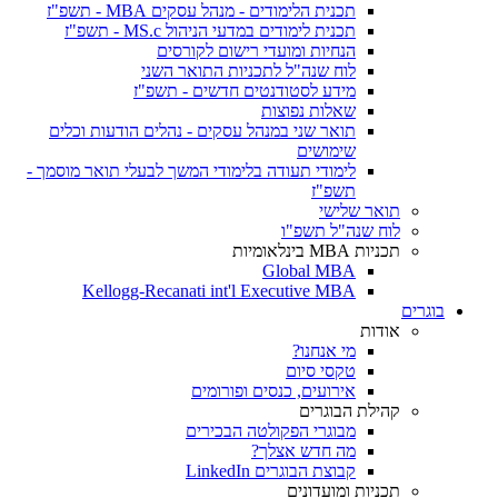
תכנית הלימודים - מנהל עסקים MBA - תשפ"ז
תכנית לימודים במדעי הניהול MS.c - תשפ"ז
הנחיות ומועדי רישום לקורסים
לוח שנה"ל לתכניות התואר השני
מידע לסטודנטים חדשים - תשפ"ז
שאלות נפוצות
תואר שני במנהל עסקים - נהלים הודעות וכלים
שימושים
לימודי תעודה בלימודי המשך לבעלי תואר מוסמך -
תשפ"ז
תואר שלישי
לוח שנה"ל תשפ"ו
תכניות MBA בינלאומיות
Global MBA
Kellogg-Recanati int'l Executive MBA
בוגרים
אודות
מי אנחנו?
טקסי סיום
אירועים, כנסים ופורומים
קהילת הבוגרים
מבוגרי הפקולטה הבכירים
מה חדש אצלך?
קבוצת הבוגרים LinkedIn
תכניות ומועדונים