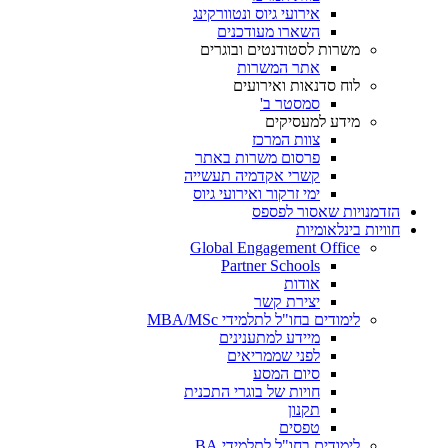
אירועי גיוס ונטוורקינג
השארו מעודכנים
משרות לסטודנטים ובוגרים
אתר המשרות
לוח סדנאות ואירועים
סמסטר ב'
מידע למעסיקים
צוות המרכז
פרסום משרות באתר
קשרי אקדמיה תעשייה
ימי זרקור ואירועי גיוס
הזדמנויות שאסור לפספס
חוויות בינלאומיות
Global Engagement Office
Partner Schools
אודות
יצירת קשר
לימודים בחו"ל לתלמידי MBA/MSc
מיידע למתענינים
לפני שממריאים
סיום המסע
חויות של בוגרי התכנית
תקנון
טפסים
לימודים בחו"ל לתלמידי BA