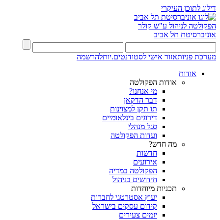
דילוג לתוכן העיקרי
הפקולטה לניהול ע"ש קולר
אוניברסיטת תל אביב
מערכת פניות
אזור אישי לסטודנטים.יות
להרשמה
אודות
אודות הפקולטה
מי אנחנו?
דבר הדקאן
תו תקן למצוינות
דירוגים בינלאומיים
סגל מנהלי
ועדות הפקולטה
מה חדש?
חדשות
אירועים
הפקולטה במדיה
חידושים בניהול
תכניות מיוחדות
יעוץ אסטרטגי לחברות
קידום עסקים בישראל
יזמים צעירים