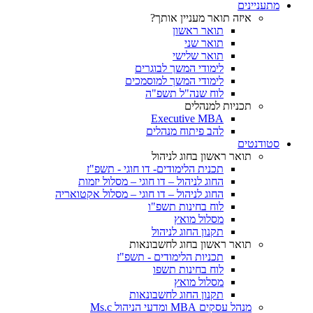
מתעניינים
איזה תואר מעניין אותך?
תואר ראשון
תואר שני
תואר שלישי
לימודי המשך לבוגרים
לימודי המשך למוסמכים
לוח שנה"ל תשפ"ה
תכניות למנהלים
Executive MBA
להב פיתוח מנהלים
סטודנטים
תואר ראשון בחוג לניהול
תכנית הלימודים- דו חוגי - תשפ"ז
החוג לניהול – דו חוגי – מסלול יזמות
החוג לניהול – דו חוגי – מסלול אקטואריה
לוח בחינות תשפ"ו
מסלול מואץ
תקנון החוג לניהול
תואר ראשון בחוג לחשבונאות
תכניות הלימודים - תשפ"ז
לוח בחינות תשפו
מסלול מואץ
תקנון החוג לחשבונאות
מנהל עסקים MBA ומדעי הניהול Ms.c