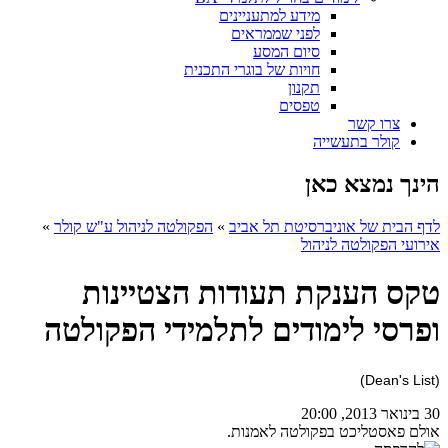
מידע למתעניינים
לפני שממראים
סיום המסע
חויות של בוגרי התכנית
תקנון
טפסים
צרו קשר
קולר בתעשייה
הינך נמצא כאן
לדף הבית של אוניברסיטת תל אביב
»
הפקולטה לניהול ע"ש קולר
»
אירועי הפקולטה לניהול
טקס הענקת תעודות הצטיינות
ופרסי לימודים לתלמידי הפקולטה
(Dean's List)
30 בינואר 2013, 20:00
אולם פאסטליכט בפקולטה לאמנות.