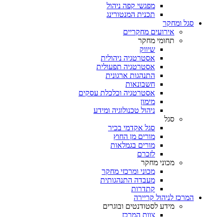
מפגשי קפה ניהול
תכנית המנטורינג
סגל ומחקר
אירועים מחקריים
תחומי מחקר
שיווק
אסטרטגיה ניהולית
אסטרטגיה תפעולית
התנהגות ארגונית
חשבונאות
אסטרטגיה וכלכלת עסקים
מימון
ניהול טכנולוגיה ומידע
סגל
סגל אקדמי בכיר
מורים מן החוץ
מורים בגמלאות
לזכרם
מכוני מחקר
מכוני ומרכזי מחקר
מעבדה התנהגותית
קתדרות
המרכז לניהול קריירה
מידע לסטודנטים ובוגרים
צוות המרכז